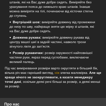
штанів, які на Вас дуже добре сидять. Виміряйте без
урахування пояса до нижнього краю штанів. Інакше
можна виміряти на тілі, починаючи від кісточки стегна
до ступень.
Внутрішній шов:
виміряйте довжину від промежини
до низу по шву, найкраще зняти цю мірку зі штанів, які
на Вас дуже добре сидять.
Довжина рукава:
вимірюйте довжину рукава від
центру вашої шиї в задній частині, навколо трохи
зігнутого ліктя до зап'ястя.
Розмір рукавички:
розмір окружності найповнішої
частини руки, якраз перед суглобами, виключаючи
великий палець.
Під час вимірювання розміри варто округляти в більший бік,
вільна річ має гарніший вигляд,
ніж
злегка маломірка.
Але ще
краще нічого не заокруглювати, а казати менеджеру
точні дані
, оскільки деякі речі більші за розмір, а деякі менші
за розмір.
Про нас