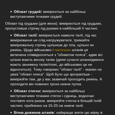
Обхват грудей:
вимірюється за найбільш
виступаючими точками грудей.
Обхват під грудьми (для жінок): вимірюється під грудьми,
пропустивши стрічку під руками в найбільшій її частині.
Обхват талії:
вимірюється навколо талії, під час
вимірювання не слід напружуватися, тримайте
вимірювальну стрічку щільніше до тіла, щільно як
ремінь. Щодо військових і
тактичних
штанів ця
величина співвідноситься з "обхватом пояса", адже всі
штани мають високу талію (деякі сучасні штани/джинси
мають занижену талію/пояс, до військових це не
відноситься). Тому говоримо "обхват талії" - маємо на
увазі "обхват пояса". Щоб було ще зрозуміліше -
вимірюйте там, де у вас зазвичай проходить ремінь. А
проходити він повинен трохи нижче пупка.
Обхват стегон:
вимірюється за найбільш
виступаючими точками стегон і сідниць, водночас
поставте ноги разом, вимірюйте стегна в більшій їхній
частині, приблизно на 15-20 см нижче талії.
Бічна довжина штанів:
найкраще зняти цю мірку зі