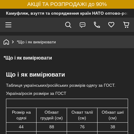
АКЦІЇ ТА РОЗПРОДАЖІ до 90%
Камуфляж, взуття та спорядження країн НАТО оптово-роздр
*Що і як вимірювати
*Що і як вимірювати
Що і як вимірювати
Таблиця українських/російських розмірів одягу за ГОСТ.
Україна/росія розміри за ГОСТ
Розмір на
Обхват
Охват талії
Обхват шиї
одязі
грудей (см)
(см)
(см)
44
88
76
38