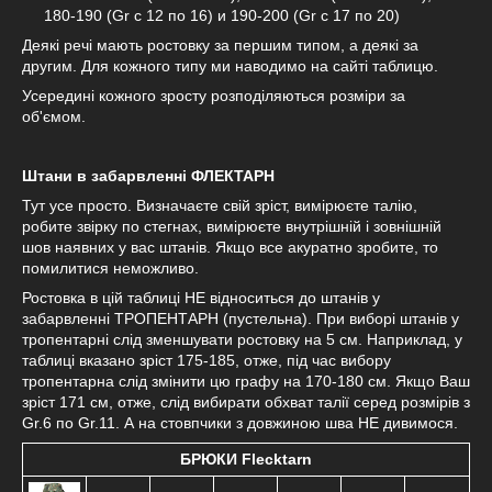
180-190 (Gr с 12 по 16) и 190-200 (Gr с 17 по 20)
Деякі речі мають ростовку за першим типом, а деякі за
другим. Для кожного типу ми наводимо на сайті таблицю.
Усередині кожного зросту розподіляються розміри за
об'ємом.
Штани в забарвленні ФЛЕКТАРН
Тут усе просто. Визначаєте свій зріст, вимірюєте талію,
робите звірку по стегнах, вимірюєте внутрішній і зовнішній
шов наявних у вас штанів. Якщо все акуратно зробите, то
помилитися неможливо.
Ростовка в цій таблиці НЕ відноситься до штанів у
забарвленні ТРОПЕНТАРН (пустельна). При виборі штанів у
тропентарні слід зменшувати ростовку на 5 см. Наприклад, у
таблиці вказано зріст 175-185, отже, під час вибору
тропентарна слід змінити цю графу на 170-180 см. Якщо Ваш
зріст 171 см, отже, слід вибирати обхват талії серед розмірів з
Gr.6 по Gr.11. А на стовпчики з довжиною шва НЕ дивимося.
БРЮКИ Flecktarn