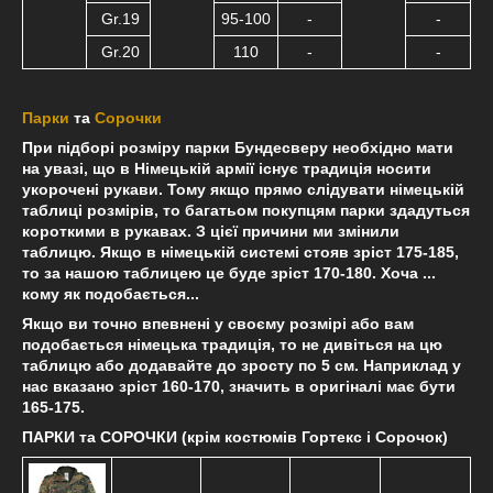
Gr.19
95-100
-
-
Gr.20
110
-
-
Парки
та
Сорочки
При підборі розміру парки Бундесверу необхідно мати
на увазі, що в Німецькій армії існує традиція носити
укорочені рукави. Тому якщо прямо слідувати німецькій
таблиці розмірів, то багатьом покупцям парки здадуться
короткими в рукавах. З цієї причини ми змінили
таблицю. Якщо в німецькій системі стояв зріст 175-185,
то за нашою таблицею це буде зріст 170-180. Хоча ...
кому як подобається...
Якщо ви точно впевнені у своєму розмірі або вам
подобається німецька традиція, то не дивіться на цю
таблицю або додавайте до зросту по 5 см. Наприклад у
нас вказано зріст 160-170, значить в оригіналі має бути
165-175.
ПАРКИ та СОРОЧКИ (крім костюмів Гортекс і Сорочок)