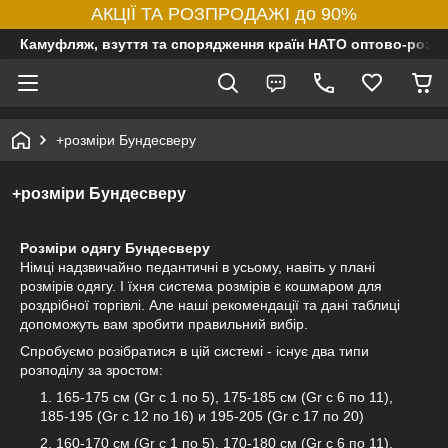
АКЦІЇ ТА РОЗПРОДАЖІ до 90%
Камуфляж, взуття та спорядження країн НАТО оптово-роздр
+розміри Бундесверу
+розміри Бундесверу
Розміри одягу Бундесверу
Німці надзвичайно педантичні в усьому, навіть у плані
розмірів одягу. І їхня система розмірів є кошмаром для
роздрібної торгівлі. Але наші рекомендації та дані таблиці
допоможуть вам зробити правильний вибір.
Спробуємо розібратися в цій системі - існує два типи
розподілу за зростом:
165-175 см (Gr с 1 по 5), 175-185 см (Gr с 6 по 11),
185-195 (Gr с 12 по 16) и 195-205 (Gr с 17 по 20)
160-170 см (Gr с 1 по 5), 170-180 см (Gr с 6 по 11),