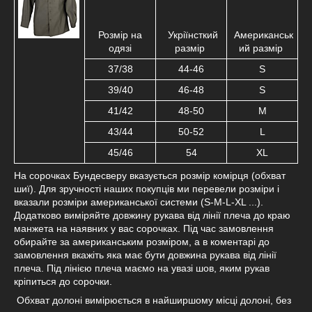
Розмір на
Укріїнсткий
Американськ
одязі
размір
ий размір
37/38
44-46
S
39/40
46-48
S
41/42
48-50
M
43/44
50-52
L
45/46
54
XL
На сорочках Бундесверу вказується розмір комірця (обхват
шиї). Для зручності наших покупців ми перевели розміри і
вказали розміри американської системи (S-M-L-XL ...).
Додатково виміряйте довжину рукава від лінії плеча до краю
манжета на наявних у вас сорочках. Під час замовлення
обирайте за американським розміром, а в коментарі до
замовлення вкажіть яка має бути довжина рукава від лінії
плеча. Під лінією плеча маємо на увазі шов, яким рукав
кріпиться до сорочки.
Обхват долоні вимірюється в найширшому місці долоні, без