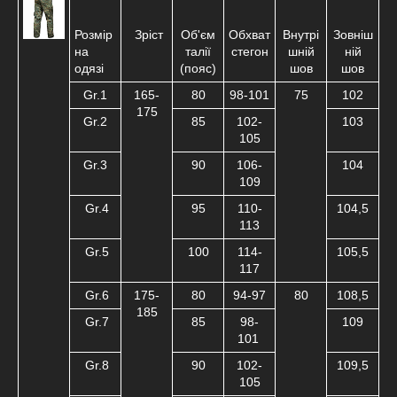
Розмір
Зріст
Об'єм
Обхват
Внутрі
Зовніш
на
талії
стегон
шній
ній
одязі
(пояс)
шов
шов
Gr.1
165-
80
98-101
75
102
175
Gr.2
85
102-
103
105
Gr.3
90
106-
104
109
Gr.4
95
110-
104,5
113
Gr.5
100
114-
105,5
117
Gr.6
175-
80
94-97
80
108,5
185
Gr.7
85
98-
109
101
Gr.8
90
102-
109,5
105