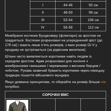
I
44-46
92 см
II
48-50
99 см
III
52-54
106 см
IV
56-58
112 см
Мембранні костюми Бундесверу (флектарн) за зростом не
градуються. Костюми розраховані на усереднений зріст (до
178 см) і мають лише п'ять розмірів, з яких розмір Gr.V у
продажу не зустрічається (за рідкісним винятком).
Штани часто виявляються короткими навіть людям із
середнім зростом. Адже розраховані для носіння з
мембранними гамашами і черевиками з високим берцем /
чоботом. Рукава зазвичай бувають короткими через німецьку
традицію пошиття військового мундира.
Якщо довжина принципова, то обирайте на розмір більше
ніж
потрібно.
СОРОЧКИ ВМС