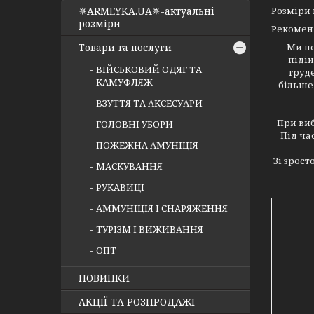
✵ARMEYKA.UA✵-актуальні
Розміри 
розміри
Рекоменд
Товари та послуги
Ми не
піді
ВІЙСЬКОВИЙ ОДЯГ ТА
груде
КАМУФЛЯЖ
більше 
ВЗУТТЯ ТА АКСЕСУАРИ
При вибо
ГОЛОВНІ УБОРИ
Під ча
ПОЖЕЖНА АМУНІЦІЯ
Зі зрос
МАСКУВАННЯ
РУКАВИЦІ
АММУНІЦІЯ І СНАРЯЖЕННЯ
ТУРІЗМ І ВИЖИВАННЯ
ОПТ
НОВИНКИ
АКЦІЇ ТА РОЗПРОДАЖІ