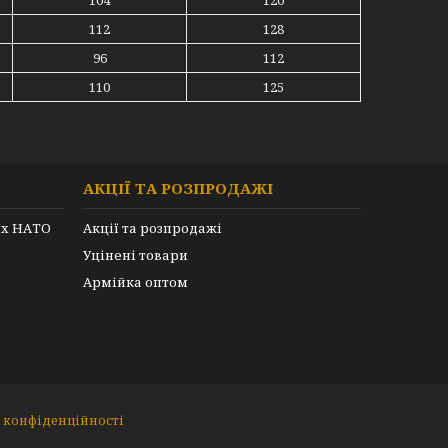
104
120
112
128
96
112
110
125
АКЦІЇ ТА РОЗПРОДАЖІ
их НАТО
Акції та розпродажі
Уцінені товари
Армійка оптом
 конфіденційності