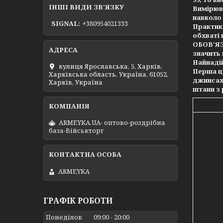
ІНШІ ВИДИ ЗВ'ЯЗКУ
Вимірюва
навколо 
SIGNAL
+380954021333
Практика
обхваті 
ОБОВ'ЯЗК
значить 
Найнадій
вулиця Ярославська, 5, Харків,
Перша ци
Харківська область, Україна, 61052,
джинсах 
Харків, Україна
штани з 
ARMEYKA.UA- оптово-роздрібна
база-Військторг
ARMEYKA
ГРАФІК РОБОТИ
Понеділок
09:00
20:00