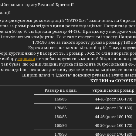
військового одягу Великої Британії
ації:
 дотримуємося рекомендацій "NATO Size" зазначених на бирках і
йшла за розміром згідно з цими рекомендаціями. Наприклад роз
й від 90 до 95 см (це наш розмір 44-48)... При цьому у нас дуже ч
і почуваються комфортно. Те ж саме стосується і зросту. Наприк
170-180, але за такого зросту рукава розміру 180 
Куртки мають незвично вільний крій. Тому округл
рі куртки: якщо у Вас зріст 185 і розмір 50-52, то слід вибрати роз
с вибору
сорочки
не треба округляти в менший бік, а навпаки роб
так буває, що одній людині куртка підходить 96 (російський 48-50
том складніше, оскільки довжину рукавів можна варіювати шлях
Ширші плечі "з'їдають" довжину рукавів і вужчі навп
КУРТКИ та СОРОЧК
Размір на одязі
Український розмір
160/88
44-46 (рост 160-170)
170/88
44-46 (рост 170-180)
180/88
44-46 (рост 180-190)
160/96
48-50 (рост 160-170)
170/96
48-50 (рост 170-180)