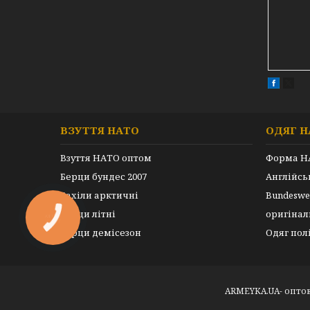
ВЗУТТЯ НАТО
ОДЯГ Н
Взуття НАТО оптом
Форма Н
Берци бундес 2007
Англійс
Бахіли арктичні
Bundeswe
Берци літні
оригінал
Берци демісезон
Одяг пол