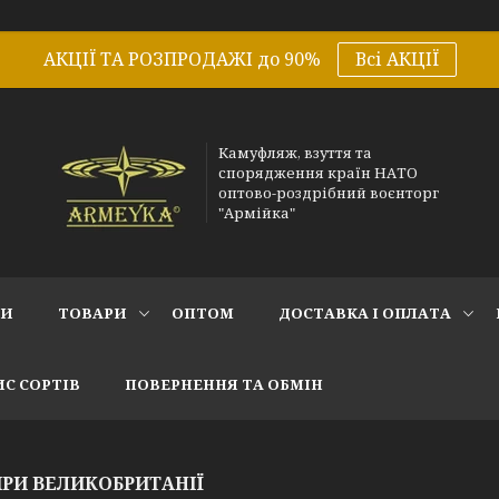
АКЦІЇ ТА РОЗПРОДАЖІ до 90%
Всі АКЦІЇ
Камуфляж, взуття та
спорядження країн НАТО
оптово-роздрібний воєнторг
"Армійка"
СИ
ТОВАРИ
ОПТОМ
ДОСТАВКА І ОПЛАТА
С СОРТІВ
ПОВЕРНЕННЯ ТА ОБМІН
ІРИ ВЕЛИКОБРИТАНІЇ