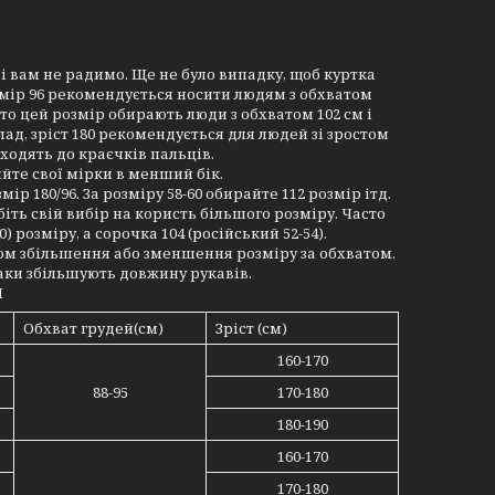
 вам не радимо. Ще не було випадку, щоб куртка
мір 96 рекомендується носити людям з обхватом
асто цей розмір обирають люди з обхватом 102 см і
лад, зріст 180 рекомендується для людей зі зростом
доходять до краєчків пальців.
яйте свої мірки в менший бік.
мір 180/96. За розміру 58-60 обирайте 112 розмір ітд.
іть свій вибір на користь більшого розміру. Часто
) розміру, а сорочка 104 (російський 52-54).
ом збільшення або зменшення розміру за обхватом.
аки збільшують довжину рукавів.
И
Обхват грудей(см)
Зріст (см)
160-170
88-95
170-180
180-190
160-170
170-180