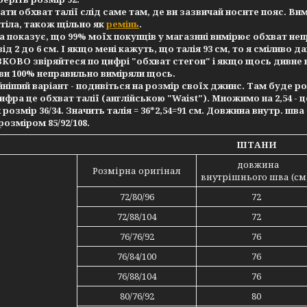
ти обхват талії слід саме там, де ви зазвичай носите пояс. Ви
тіла, також щільно як
ремінь
.
 показує, що 99% моїх покупців у магазині вимірює обхват неп
від 2 до 6 см. І якщо мені кажуть, що талія 93 см, то я сміливо д
ОВО звіряйтеся по цифрі "обхват стегон" і якщо щось дивне вихо
ви 100% неправильно виміряли щось.
ніший варіант - подивіться на розмір своїх джинс. Там буде розм
фра це обхват талії (англійською "Waist"). Множимо на 2,54 - ц
розмір 36/34. Значить талія = 36*2,54=91 см. Довжина внутр. шва =
розміром 85/92/108.
ШТАНИ
довжина
Розмірна оригінал
внутрішнього шва (см
72/80/96
72
72/88/104
72
76/76/92
76
76/84/100
76
76/88/104
76
80/76/92
80