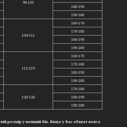
96-103
180-190
190-200
160-170
170-180
104-111
180-190
190-200
160-170
170-180
112-119
180-190
190-200
170-180
120-126
180-190
190-200
вій розмір у менший бік. Якщо у Вас обхват пояса