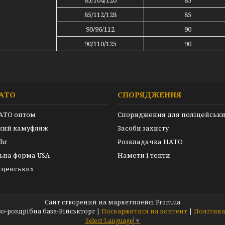
85/104/120
85
85/112/128
85
90/96/112
90
90/110/125
90
АТО
СПОРЯДЖЕННЯ
АТО оптом
Спорядження для поліцейськ
ький камуфляж
Засоби захисту
hr
Розкладачка НАТО
ьна форма USA
Намети і тенти
іцейських
Сайт створений на маркетплейсі
Prom.ua
ARMEYKA.UA- оптово-роздрібна база-Військторг |
Поскаржитися на контент
|
Політика
Select Language
▼