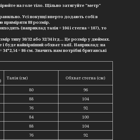
мірюйте на голе тіло. Щільно затягуйте "метр"
равильно. Усі покупці вперто додають собі в
аю приміряти 88 розмір.
дить (наприклад талія = 104 і стегна = 107), то
ір типу 30/32 або 32/34 ітд... Це розмір у дюймах.
е і буде найвірніший обхват талії. Наприклад: на
 34*2,54 = 86 см. Значить нам потрібні британські
Талія (см)
Обхват стегна (см)
)
80
96
88
104
76
92
84
100
88
104
76
92