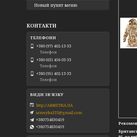
Новый пункт меню
КОНТАКТИ
+380 (97) 402-13-33
Телефон
+380 (63) 456-03-33
Телефон
+380 (95) 402-13-33
Телефон
http://ARMEYKA.UA
armeyka333@gmail.com
+380734830459
Рекомен
+380734830459
Британсь
95, то в