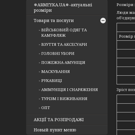
✵ARMEYKA.UA✵-актуальні
Розміри 
розміри
Люди маю
об'єдную
Товари та послуги
ВІЙСЬКОВИЙ ОДЯГ ТА
КАМУФЛЯЖ
Розмір 
ВЗУТТЯ ТА АКСЕСУАРИ
ГОЛОВНІ УБОРИ
ПОЖЕЖНА АМУНІЦІЯ
МАСКУВАННЯ
РУКАВИЦІ
АММУНІЦІЯ І СНАРЯЖЕННЯ
Зріст поз
ТУРІЗМ І ВИЖИВАННЯ
ОПТ
АКЦІЇ ТА РОЗПРОДАЖІ
Новый пункт меню