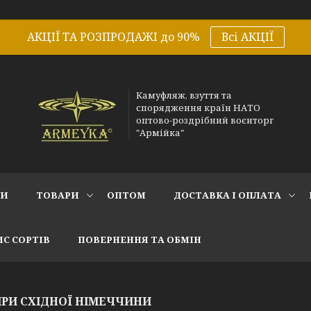
АКЦІЇ ТА РОЗПРОДАЖІ до 90%
Всі АКЦІЇ
Камуфляж, взуття та
спорядження країн НАТО
оптово-роздрібний воєнторг
"Армійка"
СИ
ТОВАРИ
ОПТОМ
ДОСТАВКА І ОПЛАТА
С СОРТІВ
ПОВЕРНЕННЯ ТА ОБМІН
ІРИ СХІДНОЇ НІМЕЧЧИНИ