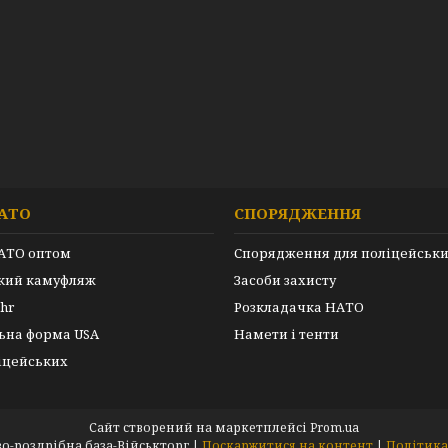
АТО
СПОРЯДЖЕННЯ
АТО оптом
Спорядження для поліцейськ
ький камуфляж
Засоби захисту
hr
Розкладачка НАТО
ьна форма USA
Намети і тенти
іцейських
Сайт створений на маркетплейсі
Prom.ua
ARMEYKA.UA- оптово-роздрібна база-Військторг |
Поскаржитися на контент
|
Політика