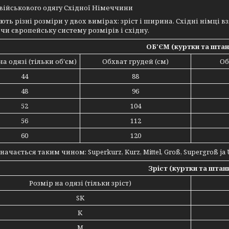
військового одягу Східної Німеччини
ть різні розміри у двох вимірах: зріст і ширина. Східні німці вз
чи європейську систему розмірів і східну.
ОБ'ЄМ (куртки та штан
на одязі (тільки об'єм)
Обхват грудей (см)
Об
44
88
48
96
52
104
56
112
60
120
начається таким чином: Superkurz, Kurz, Mittel, Groß, Supergroß ja
Зріст (куртки та штан
Розмір на одязі (тільки зріст)
SK
K
M