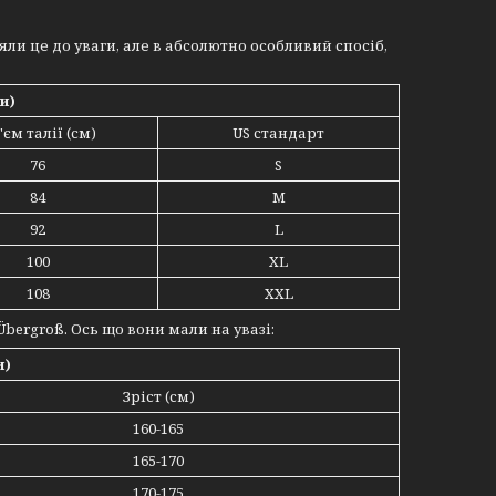
яли це до уваги, але в абсолютно особливий спосіб,
и)
'єм талії (см)
US стандарт
76
S
84
M
92
L
100
XL
108
XXL
 Übergroß. Ось що вони мали на увазі:
и)
Зріст (см)
160-165
165-170
170-175