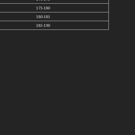
175-180
180-185
185-190