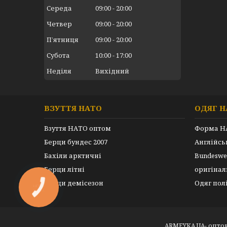
Середа
09:00
20:00
Четвер
09:00
20:00
Пʼятниця
09:00
20:00
Субота
10:00
17:00
Неділя
Вихідний
ВЗУТТЯ НАТО
ОДЯГ Н
Взуття НАТО оптом
Форма Н
Берци бундес 2007
Англійс
Бахіли арктичні
Bundeswe
Берци літні
оригінал
Берци демісезон
Одяг пол
КНОПКА
ЗВ'ЯЗКУ