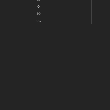
G
SG
UG