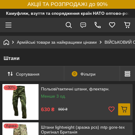
АКЦІЇ ТА РОЗПРОДАЖІ до 90%
Камуфляж, взуття та спорядження країн НАТО оптово-роздр
Армійські товари за найкращими цінами
ВІЙСЬКОВИЙ 
Штани
Сортування
0
Фільтри
–30%
Польові/тактичні штани, флектарн.
Менше 3 од.
630
₴
900 ₴
Уцінка
Штани lightveight (зразка pcs) mtp gore-tex
Оригінал Британія