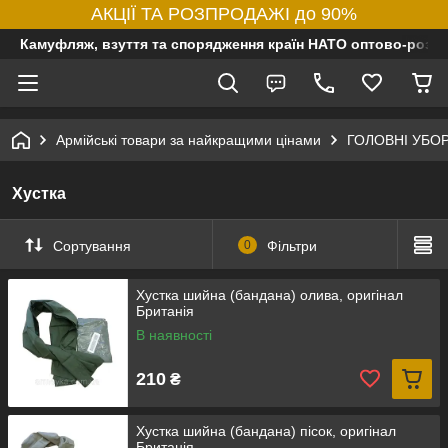
АКЦІЇ ТА РОЗПРОДАЖІ до 90%
Камуфляж, взуття та спорядження країн НАТО оптово-роздр
Армійські товари за найкращими цінами
ГОЛОВНІ УБО
Хустка
Сортування
0
Фільтри
Хустка шийна (бандана) олива, оригінал
Британія
В наявності
210
₴
Хустка шийна (бандана) пісок, оригінал
Британія