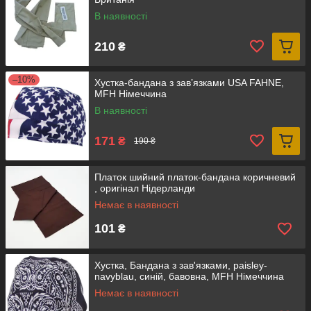
В наявності
210
₴
–10%
Хустка-бандана з зав’язками USA FAHNE,
MFH Німеччина
В наявності
171
₴
190 ₴
Платок шийний платок-бандана коричневий
, оригінал Нідерланди
Немає в наявності
101
₴
Хустка, Бандана з зав'язками, paisley-
navyblau, синій, бавовна, MFH Німеччина
Немає в наявності