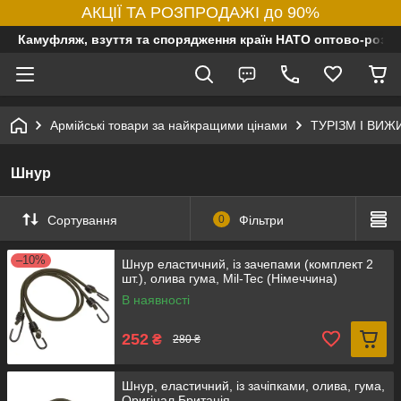
АКЦІЇ ТА РОЗПРОДАЖІ до 90%
Камуфляж, взуття та спорядження країн НАТО оптово-роздр
Армійські товари за найкращими цінами
ТУРІЗМ І ВИ
Шнур
Сортування
0
Фільтри
–10%
Шнур еластичний, із зачепами (комплект 2
шт.), олива гума, Mil-Tec (Німеччина)
В наявності
252
₴
280 ₴
Шнур, еластичний, із зачіпками, олива, гума,
Оригінал Британія