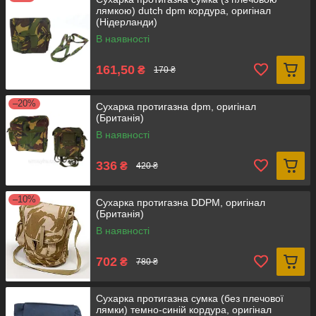
лямкою) dutch dpm кордура, оригінал
(Нідерланди)
В наявності
161,50
₴
170 ₴
–20%
Сухарка протигазна dpm, оригінал
(Британія)
В наявності
336
₴
420 ₴
–10%
Сухарка протигазна DDPM, оригінал
(Британія)
В наявності
702
₴
780 ₴
Сухарка протигазна сумка (без плечової
лямки) темно-синій кордура, оригінал