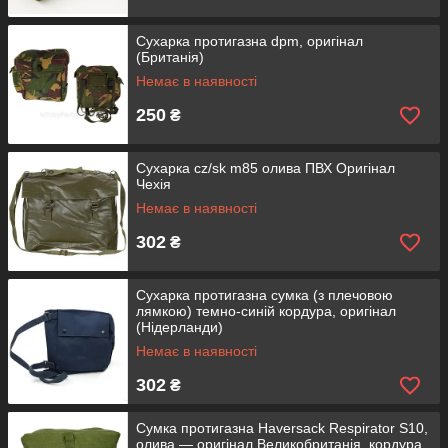
Сухарка протигазна dpm, оригінал
(Британія)
Немає в наявності
250
₴
Сухарка cz/sk m85 олива ПВХ Оригінал
Чехія
Немає в наявності
302
₴
Сухарка протигазна сумка (з плечовою
лямкою) темно-синій кордура, оригінал
(Нідерланди)
Немає в наявності
302
₴
Сумка протигазна Haversack Respirator S10,
олива — оригінал Великобританія, кордура