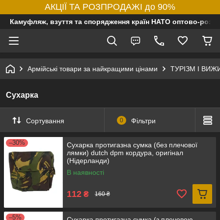
АКЦІЇ ТА РОЗПРОДАЖІ до 90%
Камуфляж, взуття та спорядження країн НАТО оптово-роздр
Армійські товари за найкращими цінами
ТУРІЗМ І ВИ
Сухарка
Сортування
0
Фільтри
–30%
Сухарка протигазна сумка (без плечової
лямки) dutch dpm кордура, оригінал
(Нідерланди)
В наявності
112
₴
160 ₴
–5%
Сухарка протигазна сумка (з плечовою