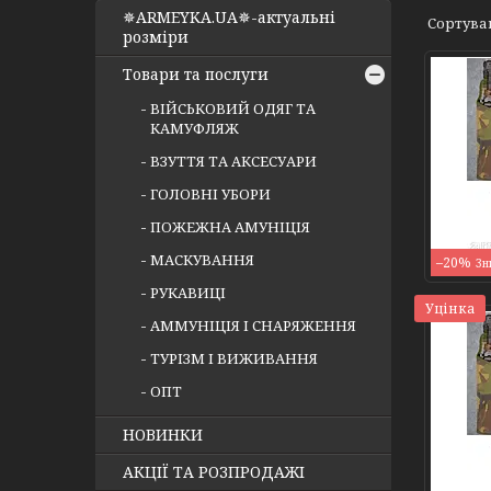
✵ARMEYKA.UA✵-актуальні
розміри
Товари та послуги
ВІЙСЬКОВИЙ ОДЯГ ТА
КАМУФЛЯЖ
ВЗУТТЯ ТА АКСЕСУАРИ
ГОЛОВНІ УБОРИ
ПОЖЕЖНА АМУНІЦІЯ
МАСКУВАННЯ
–20%
РУКАВИЦІ
Уцінка
АММУНІЦІЯ І СНАРЯЖЕННЯ
ТУРІЗМ І ВИЖИВАННЯ
ОПТ
НОВИНКИ
АКЦІЇ ТА РОЗПРОДАЖІ