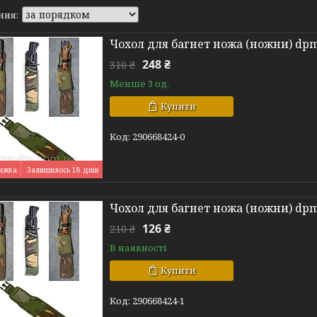
Чохол для багнет ножа (ножни) dpm,
248 ₴
310 ₴
Менше 3 од.
Купити
290668424-0
Залишилось 18 днів
Чохол для багнет ножа (ножни) dpm,
126 ₴
210 ₴
В наявності
Купити
290668424-1