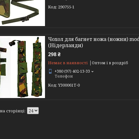
290755-1
Чохол для багнет ножа (ножни) mode
(Нідерланди)
298 ₴
Немає в наявності
Оптом і в роздріб
+380 (97) 402-13-33
Телефон
Y300061T-0