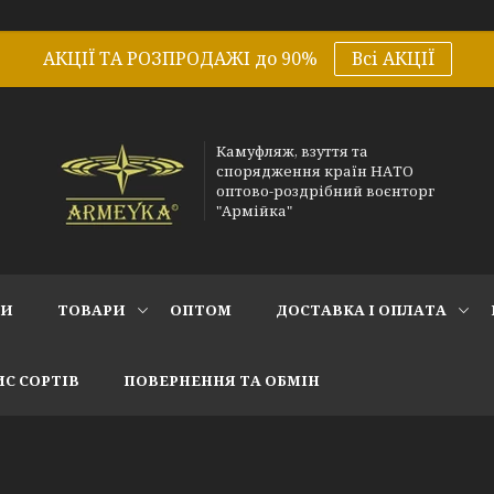
АКЦІЇ ТА РОЗПРОДАЖІ до 90%
Всі АКЦІЇ
Камуфляж, взуття та
спорядження країн НАТО
оптово-роздрібний воєнторг
"Армійка"
СИ
ТОВАРИ
ОПТОМ
ДОСТАВКА І ОПЛАТА
С СОРТІВ
ПОВЕРНЕННЯ ТА ОБМІН