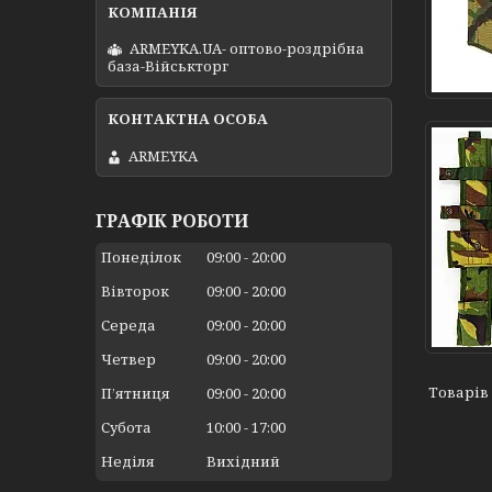
ARMEYKA.UA- оптово-роздрібна
база-Військторг
ARMEYKA
ГРАФІК РОБОТИ
Понеділок
09:00
20:00
Вівторок
09:00
20:00
Середа
09:00
20:00
Четвер
09:00
20:00
Пʼятниця
09:00
20:00
Субота
10:00
17:00
Неділя
Вихідний