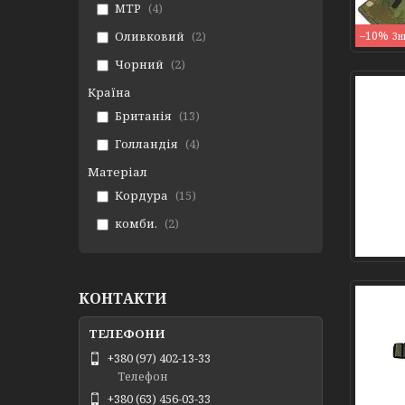
MTP
4
Оливковий
2
–10%
Чорний
2
Країна
Британія
13
Голландія
4
Матеріал
Кордура
15
комби.
2
КОНТАКТИ
+380 (97) 402-13-33
Телефон
+380 (63) 456-03-33