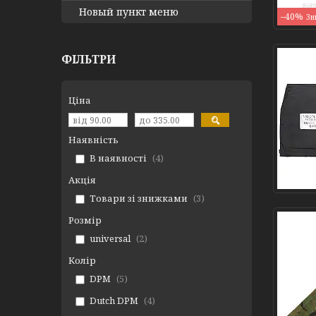
Новый пункт меню
–40%
ФІЛЬТРИ
Ціна
Наявність
В наявності
4
Акція
Товари зі знижками
3
Розмір
universal
2
Колір
DPM
5
Dutch DPM
4