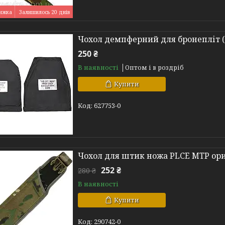
Залишилось 20 днів
Чохол демпферний для бронепліт (п
250 ₴
В наявності
Оптом і в роздріб
Купити
627753-0
Чохол для штик ножа PLCE MTP ори
252 ₴
280 ₴
В наявності
Купити
290742-0