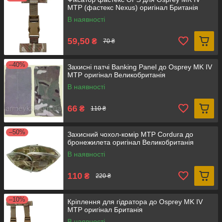
MTP (фастекс Nexus) оригінал Британія
В наявності
59,50
₴
70 ₴
–40%
Захисні патчі Banking Panel до Osprey MK IV
MTP оригінал Великобританія
В наявності
66
₴
110 ₴
–50%
Захисний чохол-комір MTP Cordura до
бронежилета оригінал Великобританія
В наявності
110
₴
220 ₴
–10%
Кріплення для гідратора до Osprey MK IV
MTP оригінал Британія
В наявності