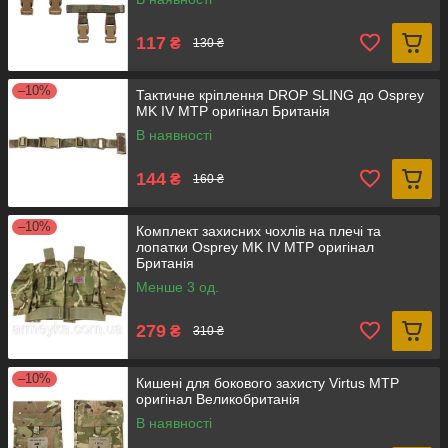
117
₴
130 ₴
–10%
Тактичне кріплення DROP SLING до Osprey
MK IV MTP оригінал Британія
В наявності
144
₴
160 ₴
–10%
Комплект захисних чохлів на плечі та
лопатки Osprey MK IV MTP оригінал
Британія
Менше 3 од.
279
₴
310 ₴
–10%
Кишені для бокового захисту Virtus MTP
оригінал Великобританія
В наявності