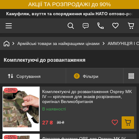
АКЦІЇ ТА РОЗПРОДАЖІ до 90%
Камуфляж, взуття та спорядження країн НАТО оптово-роздр
Армійські товари за найкращими цінами
АММУНІЦІЯ І
Комплектуючі до розвантаження
Сортування
0
Фільтри
–10%
Комплектуючi до розвантаження Osprey MK
IV — кріплення для знаків розрізнення,
оригінал Великобританія
В наявності
27
₴
30 ₴
–15%
Фіксатор фастекс OPS для Osprey MK IV