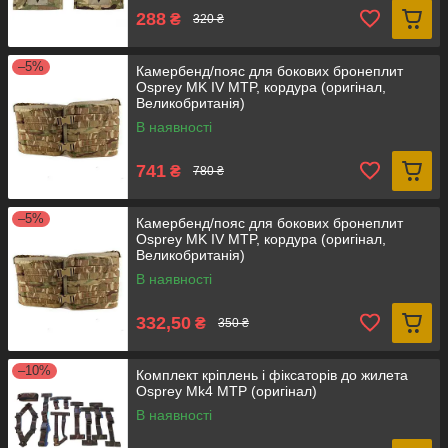
288
₴
320 ₴
–5%
Камербенд/пояс для бокових бронеплит
Osprey MK IV MTP, кордура (оригінал,
Великобританія)
В наявності
741
₴
780 ₴
–5%
Камербенд/пояс для бокових бронеплит
Osprey MK IV MTP, кордура (оригінал,
Великобританія)
В наявності
332,50
₴
350 ₴
–10%
Комплект кріплень і фіксаторів до жилета
Osprey Mk4 MTP (оригінал)
В наявності