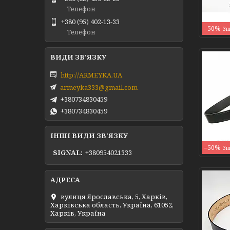
Телефон
+380 (95) 402-13-33
–50%
Телефон
http://ARMEYKA.UA
armeyka333@gmail.com
+380734830459
+380734830459
ІНШІ ВИДИ ЗВ'ЯЗКУ
–50%
SIGNAL
+380954021333
вулиця Ярославська, 5, Харків,
Харківська область, Україна, 61052,
Харків, Україна