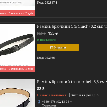
292387-1
Залишилось 20 днів
Ремінь брючний 1 1/4 inch (3,2 см)
155 ₴
310 ₴
В наявності
Купити
292366
Залишилось 46 днів
Ремінь брючний trouser belt 3,5 см
88 ₴
Немає в наявності
Оптом і в роздріб
+380 (97) 402-13-33
Телефон