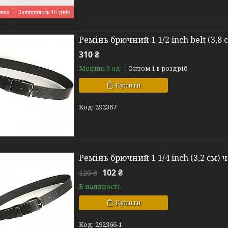
Залишилось 46 днів
Ремінь брючний 1 1/2 inch belt (3,8
310 ₴
Менше 3 од.
Оптом і в роздріб
Купити
292367
Ремінь брючний 1 1/4 inch (3,2 см)
102 ₴
120 ₴
В наявності
Купити
292366-1