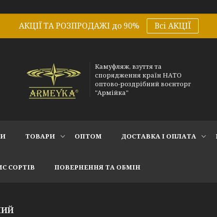
АКЦІЇ ТА РОЗПРОДАЖІ до 90%
Всі АКЦІЇ
Камуфляж, взуття та
спорядження країн НАТО
оптово-роздрібний воєнторг
"Армійка"
СИ
ТОВАРИ
ОПТОМ
ДОСТАВКА І ОПЛАТА
С СОРТІВ
ПОВЕРНЕННЯ ТА ОБМІН
НИЙ