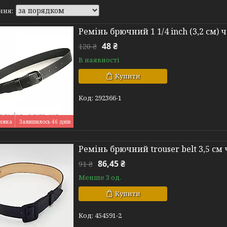
Ремінь брючний 1 1/4 inch (3,2 см)
48 ₴
120 ₴
В наявності
Купити
292366-1
Залишилось 46 днів
Ремінь брючний trouser belt 3,5 см
86,45 ₴
91 ₴
Менше 3 од.
Купити
454591-2