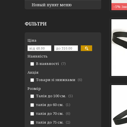
Новый пункт меню
–5%
ФІЛЬТРИ
Ціна
Наявність
В наявності
7
Акція
Товари зі знижками
6
Розмір
Талія до 100 см.
5
талія до 60 см.
1
талія до 70 см.
6
талія до 75 см.
2