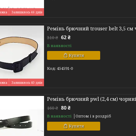
Залишилось 46 днів
Ремінь брючний trouser belt 3,5 см
62 ₴
310 ₴
В наявності
Купити
454591-0
Залишилось 40 днів
Ремінь брючний pwl (2,4 см) чорни
80 ₴
160 ₴
В наявності
Оптом і в роздріб
Купити