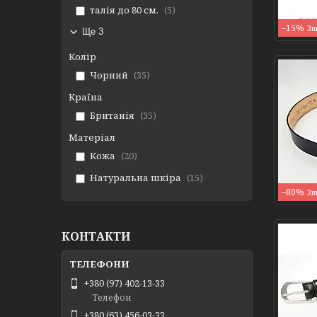
талія до 80 см.
5
–15%
Ще 3
Колір
Чорний
35
Країна
Британія
35
Матеріал
Кожа
20
Натуральна шкіра
15
–80%
КОНТАКТИ
+380 (97) 402-13-33
Телефон
+380 (63) 456-03-33