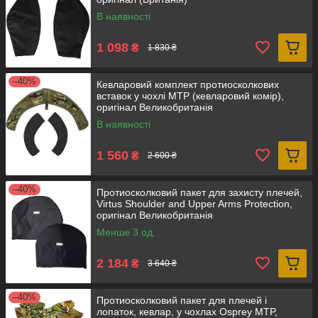
В наявності
1 098
₴
1 830 ₴
–40%
Кевларовий комплект протиосколкових
вставок у чохлі MTP (кевларовий комір),
оригінал Великобританія
В наявності
1 560
₴
2 600 ₴
–40%
Протиосколковий пакет для захисту плечей,
Virtus Shoulder and Upper Arms Protection,
оригінал Великобританія
Менше 3 од.
2 184
₴
3 640 ₴
–40%
Протиосколковий пакет для плечей і
лопаток, кевлар, у чохлах Osprey MTP,