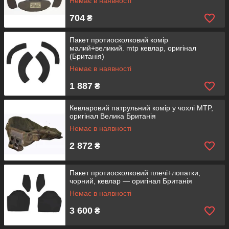
Немає в наявності
704
₴
Пакет протиосколковий комір
малий+великий. mtp кевлар, оригінал
(Британія)
Немає в наявності
1 887
₴
Кевларовий патрульний комір у чохлі MTP,
оригінал Велика Британія
Немає в наявності
2 872
₴
Пакет протиосколковий плечі+лопатки,
чорний, кевлар — оригінал Британія
Немає в наявності
3 600
₴