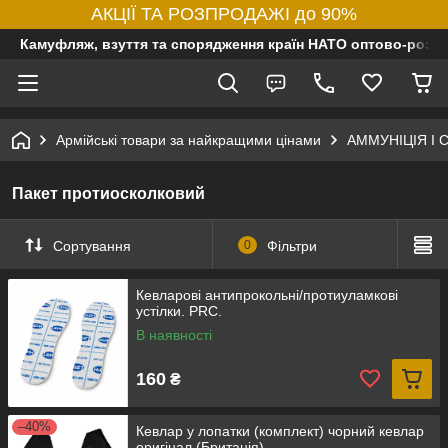
АКЦІЇ ТА РОЗПРОДАЖІ до 90%
Камуфляж, взуття та спорядження країн НАТО оптово-роздр
Армійські товари за найкращими цінами
АММУНІЦІЯ І
Пакет протиосколковий
Сортування
0
Фільтри
Кевларові антипрокольні/протиуламкові
устілки. PRC.
В наявності
160
₴
–40%
Кевлар у лопатки (комплект) чорний кевлар
оригінал (Британія)