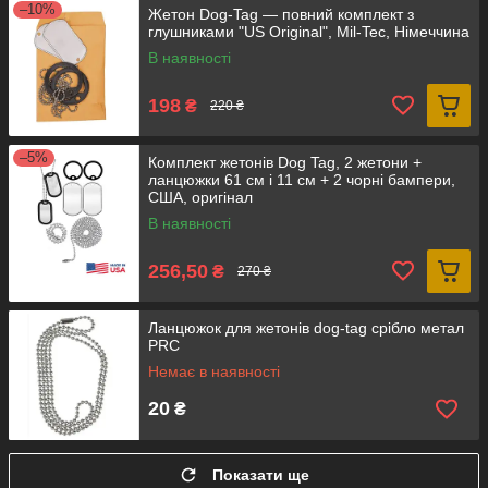
–10%
Жетон Dog-Tag — повний комплект з
глушниками "US Original", Mil-Tec, Німеччина
В наявності
198
₴
220 ₴
–5%
Комплект жетонів Dog Tag, 2 жетони +
ланцюжки 61 см і 11 см + 2 чорні бампери,
США, оригінал
В наявності
256,50
₴
270 ₴
Ланцюжок для жетонів dog-tag срібло метал
PRC
Немає в наявності
20
₴
Показати ще