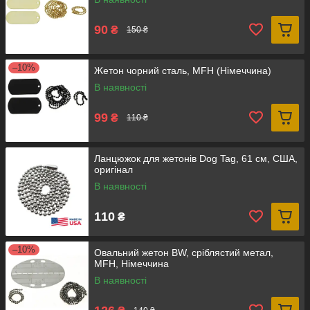
90
₴
150 ₴
–10%
Жетон чорний сталь, MFH (Німеччина)
В наявності
99
₴
110 ₴
Ланцюжок для жетонів Dog Tag, 61 см, США,
оригінал
В наявності
110
₴
–10%
Овальний жетон BW, сріблястий метал,
MFH, Німеччина
В наявності