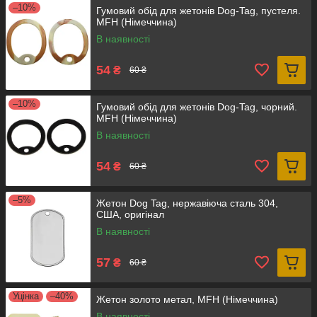
–10%
Гумовий обід для жетонів Dog-Tag, пустеля.
MFH (Німеччина)
В наявності
54
₴
60 ₴
–10%
Гумовий обід для жетонів Dog-Tag, чорний.
MFH (Німеччина)
В наявності
54
₴
60 ₴
–5%
Жетон Dog Tag, нержавіюча сталь 304,
США, оригінал
В наявності
57
₴
60 ₴
Уцінка
–40%
Жетон золото метал, MFH (Німеччина)
В наявності