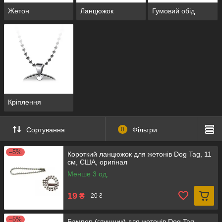
Жетон
Ланцюжок
Гумовий обід
Кріплення
Сортування
0
Фільтри
–5%
Короткий ланцюжок для жетонів Dog Tag, 11
см, США, оригінал
Менше 3 од.
19
₴
20 ₴
–5%
Бампер (глушник) для жетонів Dog Tag,