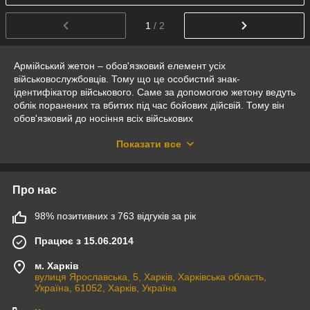
1
/ 2
Армійський жетон – обов'язковий елемент усіх
військовослужбовців. Тому що це особистий знак-
ідентифікатор військового. Саме за допомогою жетону ведуть
облік поранених та вбитих під час бойових дійсвій. Тому він
обов'язковий до носіння всіх військових
Крім цього армійський жетон можна використовувати як
Показати все
подарунок, де буде:
ім'я прізвище
дата народження
Про нас
номер військової частини і.т.д
98% позитивних з 763 відгуків за рік
Працює з 15.06.2014
м. Харків
вулиця Ярославська, 5, Харків, Харківська область,
Україна, 61052, Харків, Україна