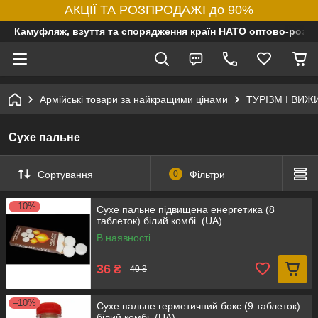
АКЦІЇ ТА РОЗПРОДАЖІ до 90%
Камуфляж, взуття та спорядження країн НАТО оптово-роздр
Армійські товари за найкращими цінами
ТУРІЗМ І ВИ
Сухе пальне
Сортування
0
Фільтри
–10%
Сухе пальне підвищена енергетика (8
таблеток) білий комбі. (UA)
В наявності
36
₴
40 ₴
–10%
Сухе пальне герметичний бокс (9 таблеток)
білий комбі. (UA)