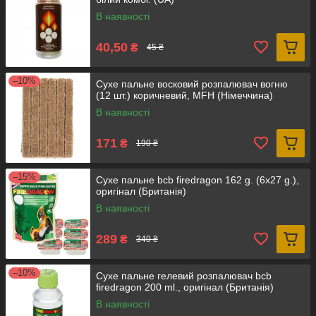
В наявності
40,50
₴
45 ₴
–10%
Сухе пальне восковий розпалювач вогню
(12 шт.) коричневий, MFH (Німеччина)
В наявності
171
₴
190 ₴
–15%
Сухе пальне bcb firedragon 162 g. (6x27 g.),
оригінал (Британія)
В наявності
289
₴
340 ₴
–10%
Сухе пальне гелевий розпалювач bcb
firedragon 200 ml., оригінал (Британія)
В наявності