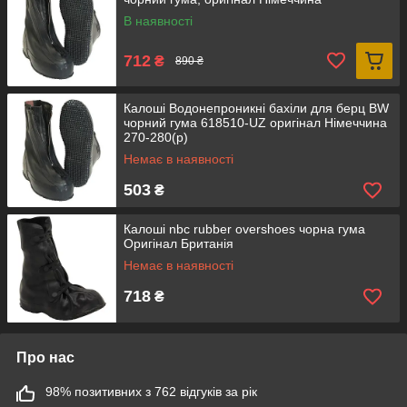
В наявності
712
₴
890 ₴
Калоші Водонепроникні бахіли для берц BW
чорний гума 618510-UZ оригінал Німеччина
270-280(р)
Немає в наявності
503
₴
Калоші nbc rubber overshoes чорна гума
Оригінал Британія
Немає в наявності
718
₴
Про нас
98% позитивних з 762 відгуків за рік