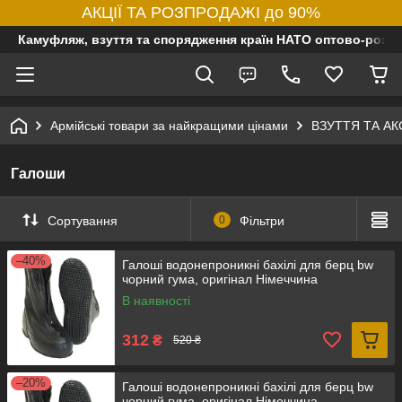
АКЦІЇ ТА РОЗПРОДАЖІ до 90%
Камуфляж, взуття та спорядження країн НАТО оптово-роздр
Армійські товари за найкращими цінами
ВЗУТТЯ ТА А
Галоши
Сортування
0
Фільтри
–40%
Галоші водонепроникні бахілі для берц bw
чорний гума, оригінал Німеччина
В наявності
312
₴
520 ₴
–20%
Галоші водонепроникні бахілі для берц bw
чорний гума, оригінал Німеччина