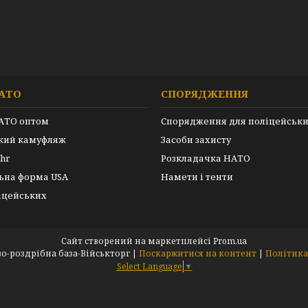
АТО
СПОРЯДЖЕННЯ
АТО оптом
Спорядження для поліцейськ
ький камуфляж
Засоби захисту
hr
Розкладачка НАТО
ьна форма USA
Намети і тенти
іцейських
Сайт створений на маркетплейсі
Prom.ua
ARMEYKA.UA- оптово-роздрібна база-Військторг |
Поскаржитися на контент
|
Політика
Select Language
▼