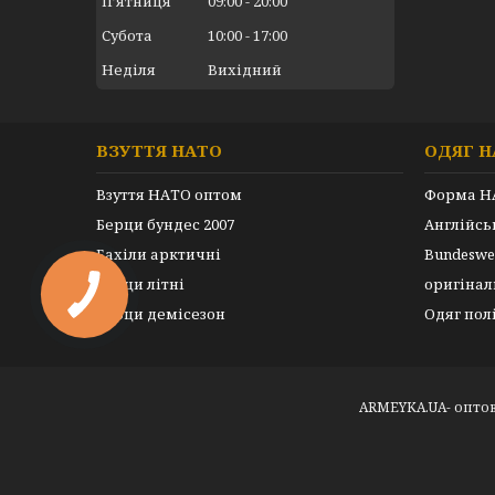
Пʼятниця
09:00
20:00
Субота
10:00
17:00
Неділя
Вихідний
ВЗУТТЯ НАТО
ОДЯГ Н
Взуття НАТО оптом
Форма Н
Берци бундес 2007
Англійс
Бахіли арктичні
Bundeswe
Берци літні
оригінал
Берци демісезон
Одяг пол