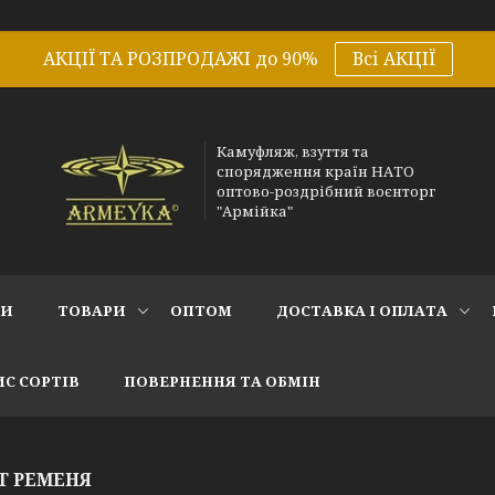
АКЦІЇ ТА РОЗПРОДАЖІ до 90%
Всі АКЦІЇ
Камуфляж, взуття та
спорядження країн НАТО
оптово-роздрібний воєнторг
"Армійка"
СИ
ТОВАРИ
ОПТОМ
ДОСТАВКА І ОПЛАТА
С СОРТІВ
ПОВЕРНЕННЯ ТА ОБМІН
Т РЕМЕНЯ