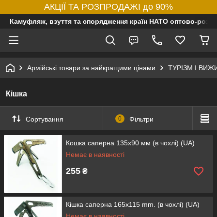
АКЦІЇ ТА РОЗПРОДАЖІ до 90%
Камуфляж, взуття та спорядження країн НАТО оптово-роздр
Армійські товари за найкращими цінами
ТУРІЗМ І ВИ
Кішка
Сортування
0
Фільтри
Кошка саперна 135x90 мм (в чохлі) (UA)
Немає в наявності
255
₴
Кішка саперна 165x115 mm. (в чохлі) (UA)
Немає в наявності