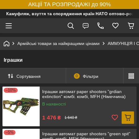
АКЦІЇ ТА РОЗПРОДАЖІ до 90%
Камуфляж, взуття та спорядження країн НАТО оптово-роздр
Армійські товари за найкращими цінами
АММУНІЦІЯ І
Іграшки
Сортування
0
Фільтри
–10%
Іграшки автомат paper shooters "grdian
extinction" комбі. комбі, MFH (Німеччина)
В наявності
1 476
₴
1 640 ₴
–5%
Іграшки автомат paper shooters "green spit"
комбі. комбі, MFH (Німеччина)