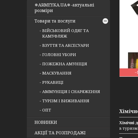
✵ARMEYKA.UA✵-актуальні
розміри
Товари та послуги
ВІЙСЬКОВИЙ ОДЯГ ТА
КАМУФЛЯЖ
ВЗУТТЯ ТА АКСЕСУАРИ
ГОЛОВНІ УБОРИ
ПОЖЕЖНА АМУНІЦІЯ
–
МАСКУВАННЯ
РУКАВИЦІ
АММУНІЦІЯ І СНАРЯЖЕННЯ
ТУРІЗМ І ВИЖИВАННЯ
ОПТ
Хімічн
НОВИНКИ
Хімічні 
в туризм
АКЦІЇ ТА РОЗПРОДАЖІ