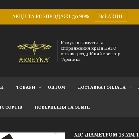
АКЦІЇ ТА РОЗПРОДАЖІ до 90%
Всі АКЦІЇ
Камуфляж, взуття та
спорядження країн НАТО
оптово-роздрібний воєнторг
"Армійка"
СИ
ТОВАРИ
ОПТОМ
ДОСТАВКА І ОПЛАТА
С СОРТІВ
ПОВЕРНЕННЯ ТА ОБМІН
ХІС ДІАМЕТРОМ 15 ММ 