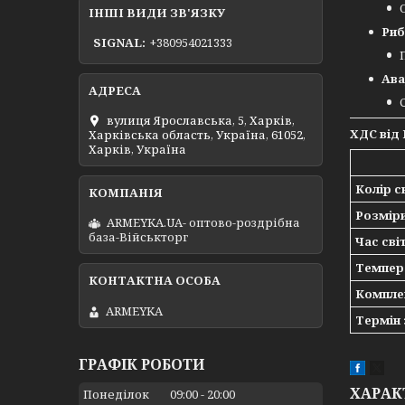
ІНШІ ВИДИ ЗВ'ЯЗКУ
Риб
SIGNAL
+380954021333
Ава
вулиця Ярославська, 5, Харків,
ХДС від 
Харківська область, Україна, 61052,
Харків, Україна
Колір св
Розміри
ARMEYKA.UA- оптово-роздрібна
база-Військторг
Час світ
Темпер
Компле
ARMEYKA
Термін 
ГРАФІК РОБОТИ
ХАРАК
Понеділок
09:00
20:00