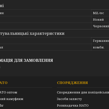
ні
ик
MiL-tec
Новий
Червони
тувальницькі характеристики
Германи
ал
комби.
МАЦІЯ ДЛЯ ЗАМОВЛЕННЯ
₴
АТО
СПОРЯДЖЕННЯ
АТО оптом
Спорядження для поліцейськ
ький камуфляж
Засоби захисту
hr
Розкладачка НАТО