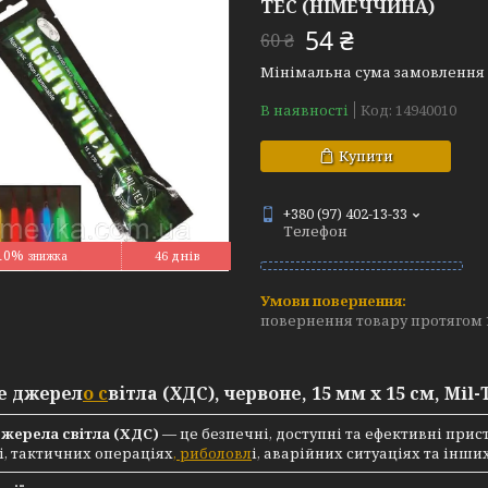
TEC (НІМЕЧЧИНА)
54 ₴
60 ₴
Мінімальна сума замовлення н
В наявності
Код:
14940010
Купити
+380 (97) 402-13-33
Телефон
10%
46 днів
повернення товару протягом 
е джерел
о с
вітла (ХДС), червоне, 15 мм x 15 см, Mil
джерела світла (ХДС)
— це безпечні, доступні та ефективні при
і, тактичних операціях
, риболовл
і, аварійних ситуаціях та інш