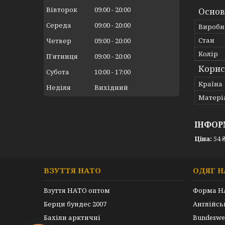
Вівторок
09:00
20:00
Основ
Середа
09:00
20:00
Виробн
Стан
Четвер
09:00
20:00
Колір
Пʼятниця
09:00
20:00
Корис
Субота
10:00
17:00
Країна
Неділя
Вихідний
Матері
ІНФОР
Ціна:
54 
ВЗУТТЯ НАТО
ОДЯГ Н
Взуття НАТО оптом
Форма Н
Берци бундес 2007
Англійс
Бахіли арктичні
Bundeswe