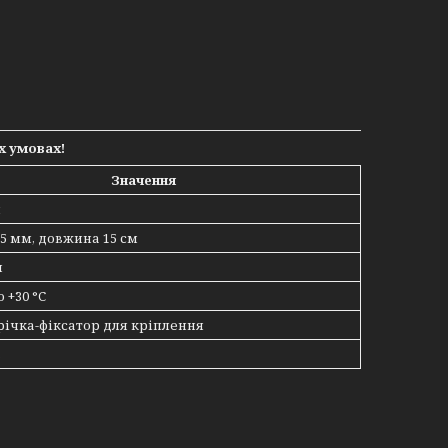
х умовах!
Значення
й
5 мм, довжина 15 см
н
о +30 °C
трічка-фіксатор для кріплення
в