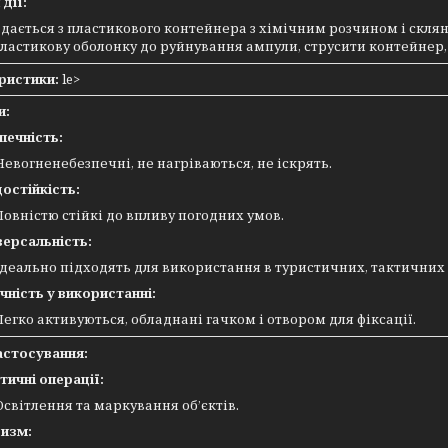
дії:
дається з пластикового контейнера з хімічним розчином і склян
пластикову оболонку до руйнування ампули, струсити контейнер,
ристики:
le>
и:
печність:
Невогненебезпечні, не нагріваються, не іскрять.
остійкість:
Повністю стійкі до впливу погодних умов.
версальність:
Ідеально підходять для використання в туристичних, тактичних 
чність у використанні:
Легко активуються, обладнані гачком і отвором для фіксації.
астосування:
тичні операції:
Освітлення та маркування об’єктів.
изм: