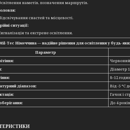
Освітлення наметів, позначення маршрутів.
оловля:
Підсвічування снастей та місцевості.
рійні ситуації:
Сигналізація та екстрене освітлення.
Mil-Tec Німеччина — надійне рішення для освітлення у будь-яки
Параметр
ітіння:
Червони
:
Діаметр 1
іння:
8–12 годи
атурний діапазон:
Від -5 °C д
ктація:
Гачок і с
зберігання:
До 4 рокі
ТЕРИСТИКИ