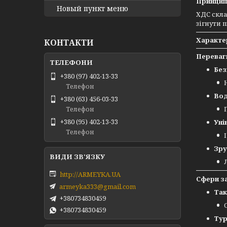
Принцип 
Новый пункт меню
ХДС скла
зігнути 
Характе
КОНТАКТИ
Переваг
Без
+380 (97) 402-13-33
Телефон
Вод
+380 (63) 456-03-33
Телефон
+380 (95) 402-13-33
Уні
Телефон
Зру
http://ARMEYKA.UA
Сфери з
armeyka333@gmail.com
Так
+380734830459
+380734830459
Тур