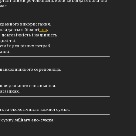
 органічними речовинами. Вони виглядають значно
час.
сякденного використання.
кладається біологі
чно
.
овговічність і надійність.
дпліччі.
ти їх для різних потреб.
анні.
я навколишнього середовища.
дповідального споживання.
агазинах.
сть та екологічність кожної сумки.
у сумку
Military еко-сумка
!