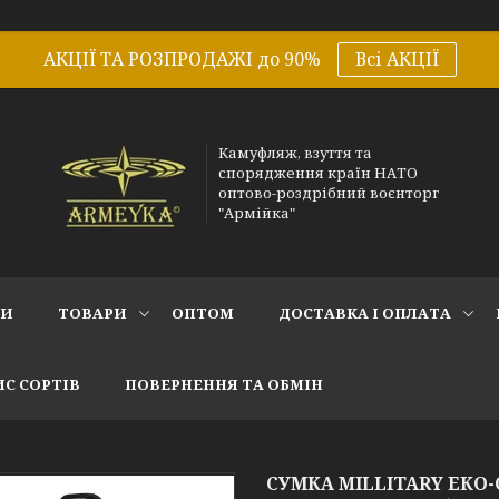
АКЦІЇ ТА РОЗПРОДАЖІ до 90%
Всі АКЦІЇ
Камуфляж, взуття та
спорядження країн НАТО
оптово-роздрібний воєнторг
"Армійка"
СИ
ТОВАРИ
ОПТОМ
ДОСТАВКА І ОПЛАТА
С СОРТІВ
ПОВЕРНЕННЯ ТА ОБМІН
СУМКА MILLITARY ЕКО-