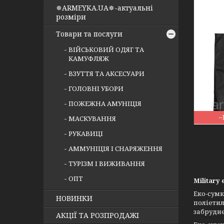
✵ARMEYKA.UA✵-актуальні
розміри
Товари та послуги
ВІЙСЬКОВИЙ ОДЯГ ТА
КАМУФЛЯЖ
ВЗУТТЯ ТА АКСЕСУАРИ
ГОЛОВНІ УБОРИ
ПОЖЕЖНА АМУНІЦІЯ
–
МАСКУВАННЯ
РУКАВИЦІ
АММУНІЦІЯ І СНАРЯЖЕННЯ
ТУРІЗМ І ВИЖИВАННЯ
ОПТ
Military 
Еко-сум
НОВИНКИ
поліетил
забрудн
АКЦІЇ ТА РОЗПРОДАЖІ