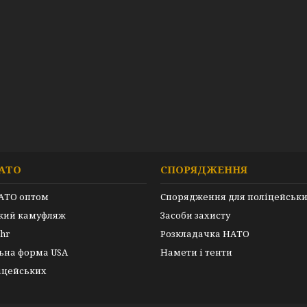
АТО
СПОРЯДЖЕННЯ
АТО оптом
Спорядження для поліцейськ
ький камуфляж
Засоби захисту
hr
Розкладачка НАТО
ьна форма USA
Намети і тенти
іцейських