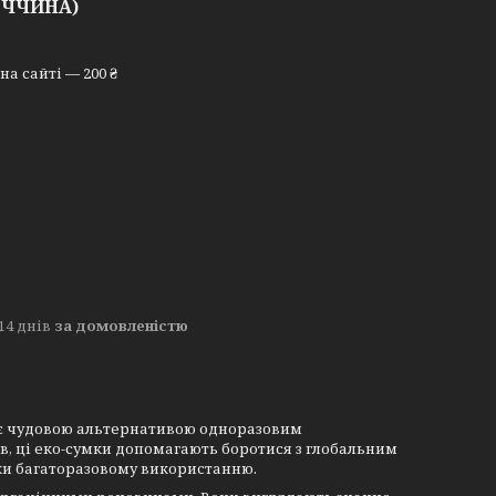
ЕЧЧИНА)
а сайті — 200 ₴
14 днів
за домовленістю
у, є чудовою альтернативою одноразовим
в, ці еко-сумки допомагають боротися з глобальним
ки багаторазовому використанню.