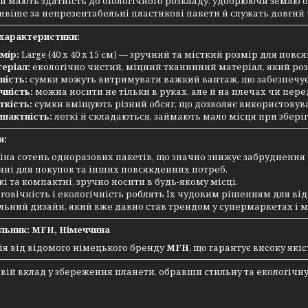
и мають здатність до біологічного розкладу, удобрюючи землю
віше за непрезентабельні пластикові пакети й служать довгий 
 характеристики:
мір:
Large (40 х 40 х 15 см) — зручний та місткий розмір для пов
еріал:
екологічно чистий, міцний тканинний матеріал, який роз
ність:
сумки можуть витримувати важкий вантаж, що забезпечує д
чність:
можна носити не тільки в руках, але й на плечах чи пере
ткість:
сумки вміщують різний обсяг, що дозволяє використовува
пактність:
легкі й складаються, займають мало місця при зберіг
и:
іна сотень одноразових пакетів, що значно знижує забрудненн
чні для покупок та інших повсякденних потреб.
кі та компактні, зручно носити в будь-якому місці.
говічність і екологічність роблять їх чудовим рішенням для ві
льний дизайн, який вже давно став трендом у супермаркетах і м
льник:
MFH, Німеччина
я від відомого німецького бренду
MFH
, що гарантує високу які
свій вклад у збереження планети, обравши стильну та екологічн