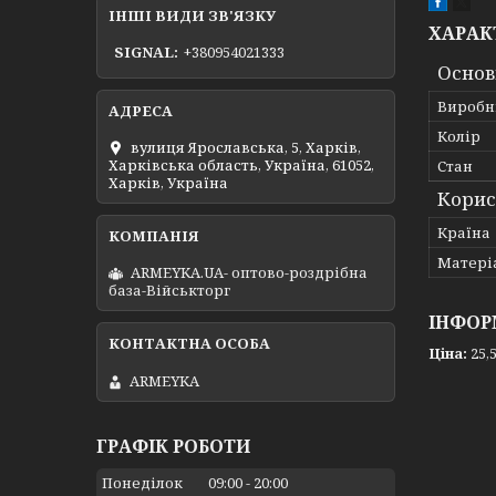
ІНШІ ВИДИ ЗВ'ЯЗКУ
ХАРАК
SIGNAL
+380954021333
Основ
Виробн
Колір
вулиця Ярославська, 5, Харків,
Харківська область, Україна, 61052,
Стан
Харків, Україна
Корис
Країна
Матері
ARMEYKA.UA- оптово-роздрібна
база-Військторг
ІНФОР
Ціна:
25,5
ARMEYKA
ГРАФІК РОБОТИ
Понеділок
09:00
20:00