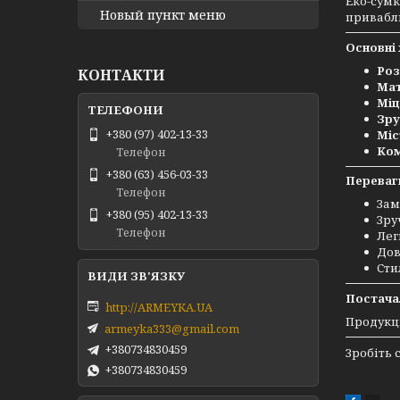
Еко-сумк
Новый пункт меню
привабли
Основні
Роз
КОНТАКТИ
Мат
Міц
Зру
+380 (97) 402-13-33
Міс
Ком
Телефон
+380 (63) 456-03-33
Переваг
Телефон
Зам
+380 (95) 402-13-33
Зру
Телефон
Лег
Дов
Сти
Постача
http://ARMEYKA.UA
Продукці
armeyka333@gmail.com
+380734830459
Зробіть 
+380734830459