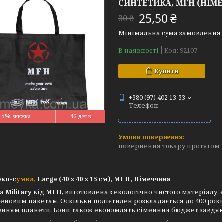
СИНТЕТИКА, MFH (НІМ
25,50 ₴
30 ₴
Мінімальна сума замовлення н
В наявності
Код:
92107
Купити
+380 (97) 402-13-33
Телефон
15%
46 днів
повернення товару протягом 
еко-с
умка,
Large (40 x 40 x 15 см), MFH, Німеччина
ка
Military
від
MFH
, виготовлена з екологічно чистого матеріал
еновим пакетам. Оскільки поліетилен розкладається до 400 рокі
енням планети. Вони також економлять сімейний бюджет завдя