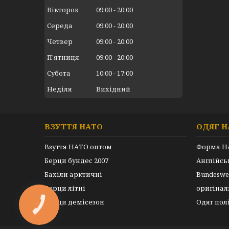
Вівторок
09:00
20:00
Середа
09:00
20:00
Четвер
09:00
20:00
Пʼятниця
09:00
20:00
Субота
10:00
17:00
Неділя
Вихідний
ВЗУТТЯ НАТО
ОДЯГ Н
Взуття НАТО оптом
Форма Н
Берци бундес 2007
Англійс
Бахіли арктичні
Bundeswe
Берци літні
оригінал
Берци демісезон
Одяг пол
КНОПКА
ЗВ'ЯЗКУ