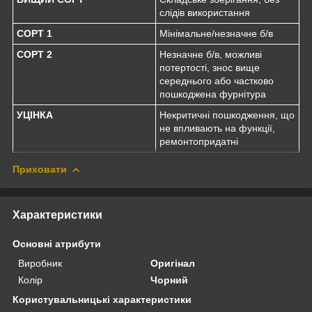
слідів використання
СОРТ 1
Мінімальне/незначне б/в
СОРТ 2
Незначне б/в, можливі
потертості, знос вище
середнього або частково
пошкоджена фурнітура
УЦІНКА
Некритичні пошкодження, що
не впливають на функції,
ремонтопридатні
Приховати
Характеристики
Основні атрибути
Виробник
Оригінал
Колір
Чорний
Користувальницькі характеристики