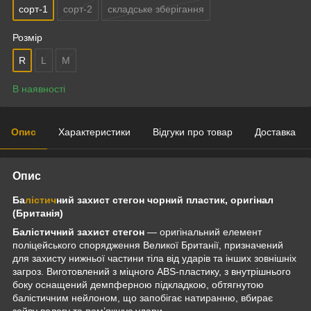
сорт-1
сорт-2
складське зберігання
Розмір
R
L
M
В наявності
Опис
Характеристики
Відгуки про товар
Доставка
Опис
Ба
лістич
ний захист стегон чорний пластик, оригінал
(Британія)
Балістичний захист стегон
— оригінальний елемент
поліцейського спорядження Великої Британії, призначений
для захисту нижньої частини тіла від ударів та інших зовнішніх
загроз. Виготовлений з міцного ABS-пластику, з внутрішнього
боку оснащений демпферною підкладкою, обтягнутою
балістичним нейлоном, що запобігає натиранню, вбирає
зайву вологу та пом’якшує удари.