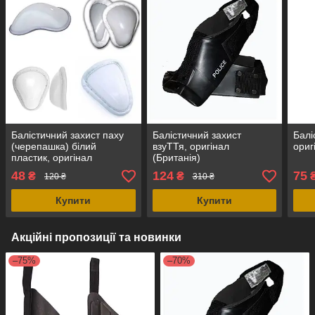
Балістичний захист паху
Балістичний захист
Балі
(черепашка) білий
взуТТя, оригінал
ориг
пластик, оригінал
(Британія)
(Британія)
48
124
75
₴
₴
120 ₴
310 ₴
Купити
Купити
Акційні пропозиції та новинки
–75%
–70%