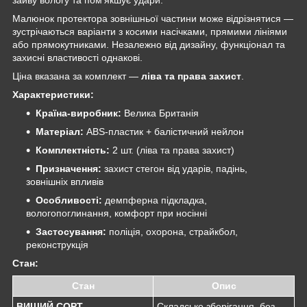
Малюнок протектора зовнішньої частини може відрізнятися —
зустрічаються варіанти з косими насічками, прямими лініями
або прямокутниками. Незалежно від дизайну, функціонал та
захисні властивості однакові.
Ціна вказана за комплект —
ліва та права захист
.
Характеристики:
Країна-виробник:
Велика Британія
Матеріал:
ABS-пластик + балістичний нейлон
Комплектність:
2 шт. (ліва та права захист)
Призначення:
захист стегон від ударів, падінь,
зовнішніх впливів
Особливості:
демпферна підкладка,
вологопоглинання, комфорт при носінні
Застосування:
поліція, охорона, страйкбол,
реконструкція
Стан:
Стан
Опис
ВИЩИЙ СОРТ
Складське зберігання, без