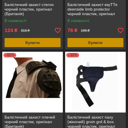
Балістичний захист стегон
Балістичний захист взуТТя
чорний пластик, оригінал
deenside limb protector
(Британія)
чорний пластик, оригінал
(Британія)
В наявності
В наявності
124
76
₴
₴
310 ₴
190 ₴
Купити
Купити
–60%
–30%
Балістичний захист плечей
Балістичний захист паху
чорний пластик, оригінал
(жіночий) groin grd & box.
(Британія)
чорний пластик, оригінал