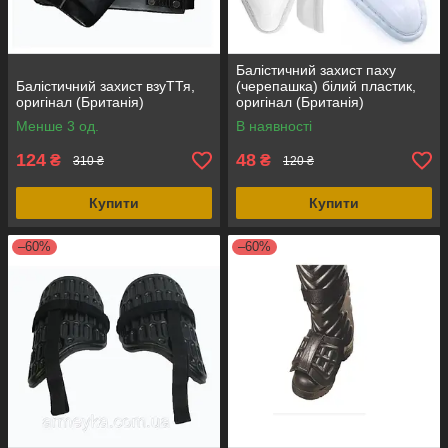
Балістичний захист паху
Балістичний захист взуТТя,
(черепашка) білий пластик,
оригінал (Британія)
оригінал (Британія)
Менше 3 од.
В наявності
124
48
₴
₴
310 ₴
120 ₴
Купити
Купити
–60%
–60%