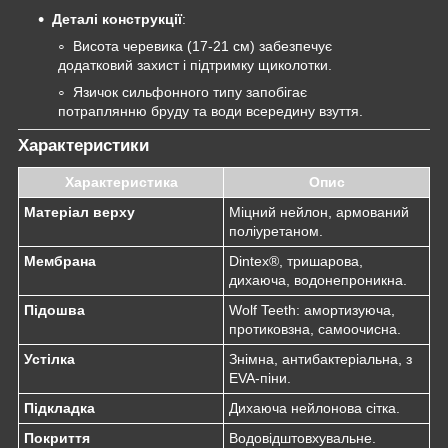
Деталі конструкції
:
Висота черевика (17-21 см) забезпечує
додатковий захист і підтримку щиколотки.
Язичок сильфонного типу запобігає
потраплянню бруду та води всередину взуття.
Характеристики
Характеристика
Опис
Матеріал верху
Міцний нейлон, армований
поліуретаном.
Мембрана
Dintex®, тришарова,
дихаюча, водонепроникна.
Підошва
Wolf Teeth: амортизуюча,
протиковзна, самоочисна.
Устілка
Знімна, антибактеріальна, з
EVA-піни.
Підкладка
Дихаюча нейлонова сітка.
Покриття
Водовідштовхувальне.