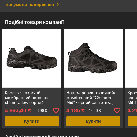
Всі умови повернення
Подібні товари компанії
Кросівки тактичні/
Напівчеревик тактичний/
Кросі
мембранний черевик
мембранний "Сhimera
snea
chimera low чорний
Mid" чорний синтетика,
Mil-
синтетика, Mil-Tec
Mil-Tec Німеччина
4 893,40
4 185
4 2
₴
₴
5 690 ₴
4 650 ₴
Німеччина
Купити
Купити