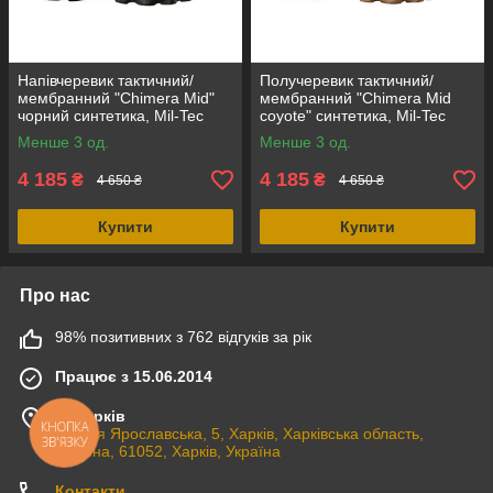
Напівчеревик тактичний/
Получеревик тактичний/
мембранний "Сhimera Mid"
мембранний "Chimera Mid
чорний синтетика, Mil-Tec
coyote" синтетика, Mil-Tec
Німеччина
Німеччина
Менше 3 од.
Менше 3 од.
4 185
4 185
₴
₴
4 650 ₴
4 650 ₴
Купити
Купити
Про нас
98% позитивних з 762 відгуків за рік
Працює з 15.06.2014
м. Харків
КНОПКА
вулиця Ярославська, 5, Харків, Харківська область,
ЗВ'ЯЗКУ
Україна, 61052, Харків, Україна
Контакти