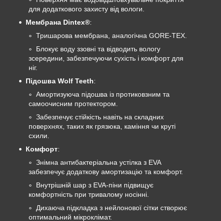
для додаткового захисту від вологи.
Мембрана Dintex®
:
Тришарова мембрана, аналогічна GORE-TEX.
Блокує воду ззовні та відводить вологу
зсередини, забезпечуючи сухість і комфорт для
ніг.
Підошва Wolf Teeth
:
Амортизуюча підошва із протиковзним та
самоочисним протектором.
Забезпечує стійкість навіть на складних
поверхнях, таких як грязюка, каміння чи круті
схили.
Комфорт
:
Знімна антибактеріальна устілка з EVA
забезпечує додаткову амортизацію та комфорт.
Внутрішній шар з EVA-піни підвищує
комфортність при тривалому носінні.
Дихаюча підкладка з нейлонової сітки створює
оптимальний мікроклімат.