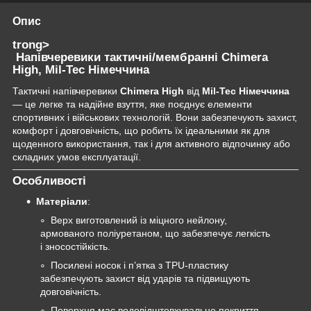
Опис
trong>
Напівчеревики тактичні/мембранні Chimera
High, Mil-Tec Німеччина
Тактичні напівчеревики
Chimera High
від
Mil-Tec Німеччина
— це легке та надійне взуття, яке поєднує елементи
спортивних і військових технологій. Вони забезпечують захист,
комфорт і довговічність, що робить їх ідеальними як для
щоденного використання, так і для активного відпочинку або
складних умов експлуатації.
Особливості
Матеріали
:
Верх виготовлений із міцного нейлону,
армованого поліуретаном, що забезпечує легкість
і зносостійкість.
Посилені носок і п’ятка з TPU-пластику
забезпечують захист від ударів та підвищують
довговічність.
Поверхня має водовідштовхувальне покриття