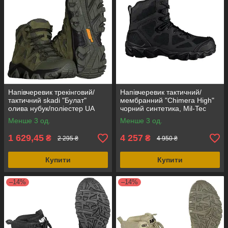
Напівчеревик трекінговий/
Напівчеревик тактичний/
тактичний skadi "Булат"
мембранний "Chimera High"
олива нубук/поліестер UA
чорний синтетика, Mil-Tec
Німеччина
Менше 3 од.
Менше 3 од.
1 629,45
4 257
₴
₴
2 295 ₴
4 950 ₴
Купити
Купити
–14%
–14%