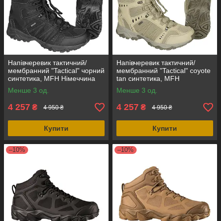
Напівчеревик тактичний/
Напівчеревик тактичний/
мембранний "Tactical" чорний
мембранний "Tactical" coyote
синтетика, MFH Німеччина
tan синтетика, MFH
Німеччина
Менше 3 од.
Менше 3 од.
4 257
4 257
₴
₴
4 950 ₴
4 950 ₴
Купити
Купити
–10%
–10%