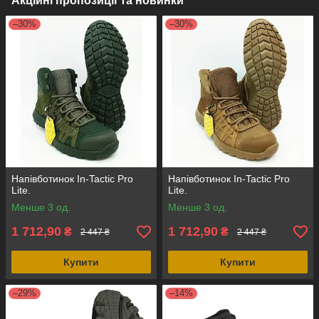
Акційні пропозиції та новинки
–30%
–30%
Напівботинок In-Tactic Pro
Напівботинок In-Tactic Pro
Lite.
Lite.
Менше 3 од.
Менше 3 од.
1 712,90
1 712,90
₴
₴
2 447 ₴
2 447 ₴
Купити
Купити
–29%
–14%