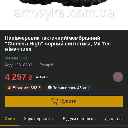
Напівчеревик тактичний/мембранний
"Chimera High" чорний синтетика, Mil-Tec
Німеччина
Менше 3 од.
Код: 12818302
Роздріб
4 257
₴
4 950 ₴
Економія
693 ₴
Залишилось
45 днів
Купити
Опис
Характеристики
Відгуки про товар
Доставка