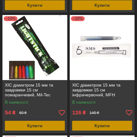
Купити
Купити
–10%
–10%
ХІС діаметром 15 мм та
ХІС діаметром 15 мм та
завдовжки 15 см
завдовжки 15 см
помаранчевий, Mil-Tec
інфрачервоний, MFH
(Німеччина)
(Німеччина)
В наявності
В наявності
54
126
₴
₴
60 ₴
140 ₴
Купити
Купити