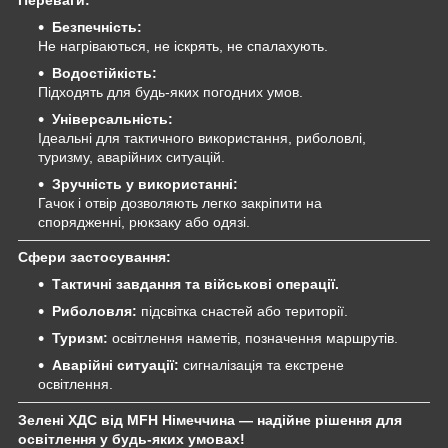
Безпечність:
Не нагріваються, не іскрять, не спалахують.
Водостійкість:
Підходять для будь-яких погодних умов.
Універсальність:
Ідеальні для тактичного використання, риболовлі,
туризму, аварійних ситуацій.
Зручність у використанні:
Гачок і отвір дозволяють легко закріпити на
спорядженні, рюкзаку або одязі.
Сфери застосування:
Тактичні завдання та військові операції.
Риболовля:
підсвітка снастей або території.
Туризм:
освітлення наметів, позначення маршрутів.
Аварійні ситуації:
сигналізація та екстрене
освітлення.
Зелені ХДС від MFH Німеччина — надійне рішення для
освітлення у будь-яких умовах!