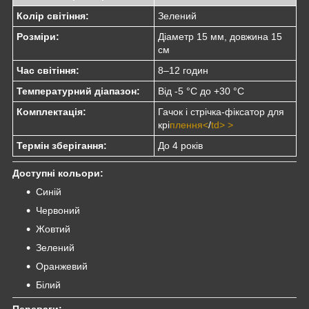
Колір світіння:
Зелений
Розміри:
Діаметр 15 мм, довжина 15
см
Час світіння:
8–12 годин
Температурний діапазон:
Від -5 °C до +30 °C
Комплектація:
Гачок і стрічка-фіксатор для
крі
плення<
/
td> >
Термін зберігання:
До 4 років
Доступні кольори:
Синій
Червоний
Жовтий
Зелений
Оранжевий
Білий
Переваги: