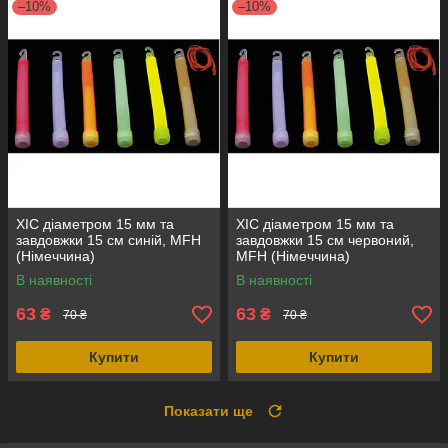
–10%
–10%
ХІС діаметром 15 мм та
ХІС діаметром 15 мм та
завдовжки 15 см синій, MFH
завдовжки 15 см червоний,
(Німеччина)
MFH (Німеччина)
В наявності
В наявності
63
63
₴
₴
70 ₴
70 ₴
Купити
Купити
Показати ще