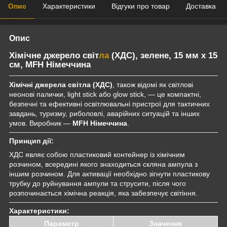
Опис
Характеристики
Відгуки про товар
Доставка
Опис
Хімічне джерело світ
ла
(ХДС), зелене, 15 мм x 15
см, MFH Німеччина
Хімічні джерела світла (ХДС)
, також відомі як світлові
неонові палички, light stick або glow stick, — це компактні,
безпечні та ефективні освітлювальні пристрої для тактичних
завдань, туризму, риболовлі, аварійних ситуацій та інших
умов. Виробник —
MFH Німеччина
.
Принцип дії:
ХДС являє собою пластиковий контейнер із хімічним
розчином, всередині якого знаходиться скляна ампула з
іншим розчином. Для активації необхідно зігнути пластикову
трубку до руйнування ампули та струсити, після чого
розпочинається хімічна реакція, яка забезпечує світіння.
Характеристики:
Параметр
Значення