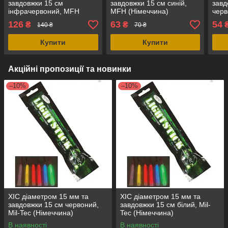
завдовжки 15 см
завдовжки 15 см синій,
завд
інфрачервоний, MFH
MFH (Німеччина)
черв
(Німеччина)
(Нім
126
63
54
₴
₴
140 ₴
70 ₴
Купити
Купити
Акційні пропозиції та новинки
–10%
–10%
ХІС діаметром 15 мм та
ХІС діаметром 15 мм та
завдовжки 15 см червоний,
завдовжки 15 см білий, Mil-
Mil-Tec (Німеччина)
Tec (Німеччина)
В наявності
В наявності