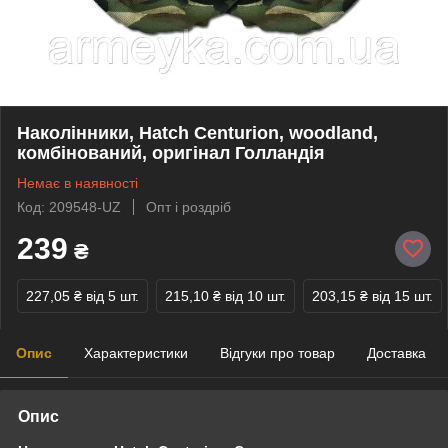
Наколінники, Hatch Centurion, woodland,
комбінований, оригінал Голландія
Немає в наявності
Код: 209548-UZ
Опт і роздріб
239
₴
227,05 ₴
від 5 шт.
215,10 ₴
від 10 шт.
203,15 ₴
від 15 шт.
Опис
Характеристики
Відгуки про товар
Доставка
Опис