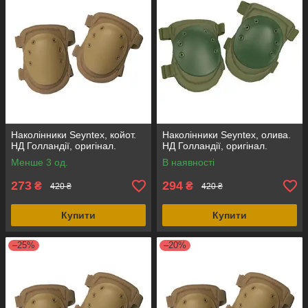
Наколінники Seyntex, койот.
Наколінники Seyntex, олива.
НД Голландії, оригінал.
НД Голландії, оригінал.
Менше 3 од.
В наявності
273
294
₴
₴
420 ₴
420 ₴
Купити
Купити
–25%
–20%