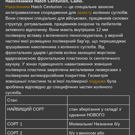
Наколенники Hatch Centurion, Camo.
Наколінники
Hatch Centurion — це спеціальне захисне
антитравматичне спорядження для
захисту
колінних суглобів.
Вони створені спеціально для військових, працівників силових
структур, рятувальників, працівників охорони та любителів
активного відпочинку. Вони мають внутрішню 12 мм
полімерну вставку з вспененого пеноплауретана, у верхній
частині якої розміщено полімерний бар'єр, що перешкоджає
зрушуванню наколенника з колінного суглоба. Від
фронтальних ударів і дотиків коліна захищені жорсткою
вдарозахисною фронтальною пластиною їх синтетичного
каучуку. У зонах підвищеного навантаження зовнішня
полімерна пластина закріплена металевими люверсами з
полімерним антикоррозійним покриттям. Геометрія
зовнішньої пластини та м’якої полімерної
подушки
була
зроблена відповідно до специфічних частин колінного
суглоба.
Стан:
НАЙВИЩИЙ СОРТ
стан зберігання у складі/ з’
єднання НОВОГО
СОРТ 1
Мінімальне/ Незначне б/у
СОРТ 2
б/у
з виносом або