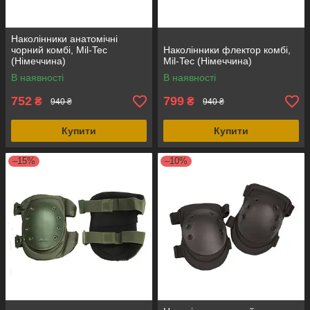
Наколінники анатомічні
чорний комбі, Mil-Tec
Наколінники флектор комбі,
(Німеччина)
Mil-Tec (Німеччина)
В наявності
В наявності
752
799
₴
₴
940 ₴
940 ₴
Купити
Купити
–15%
–10%