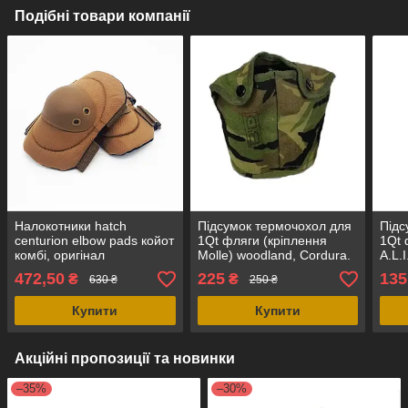
Подібні товари компанії
Налокотники hatch
Підсумок термочохол для
Підс
centurion elbow pads койот
1Qt фляги (кріплення
1Qt 
комбі, оригінал
Molle) woodland, Cordura.
A.L.
(Нідерланди)
Голландія, оригінал.
Cord
472,50
225
135
₴
₴
630 ₴
250 ₴
ориг
Купити
Купити
Акційні пропозиції та новинки
–35%
–30%