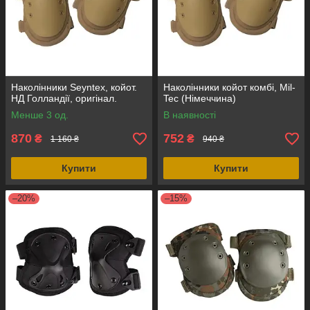
Наколінники Seyntex, койот.
Наколінники койот комбі, Mil-
НД Голландії, оригінал.
Tec (Німеччина)
Менше 3 од.
В наявності
870
752
₴
₴
1 160 ₴
940 ₴
Купити
Купити
–20%
–15%