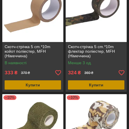
Скотч-стрічка 5 cm.*10m
Скотч-стрічка 5 cm.*10m
койот поліестер, MFH
флектар поліестер, MFH
(Німеччина)
(Німеччина)
В наявності
Менше 3 од.
333
324
₴
₴
370 ₴
360 ₴
Купити
Купити
–10%
–10%