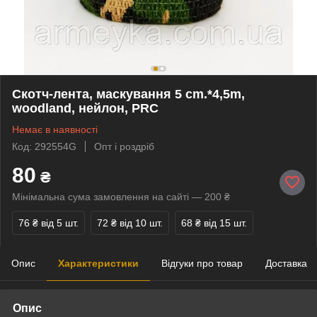
Скотч-лента, маскування 5 cm.*4,5m,
woodland, нейлон, PRC
Немає в наявності
Код: 292554G
Опт і роздріб
80
₴
Мінімальна сума замовлення на сайті — 200 ₴
76 ₴
від 5 шт.
72 ₴
від 10 шт.
68 ₴
від 15 шт.
Опис
Характеристики
Відгуки про товар
Доставка
Опис