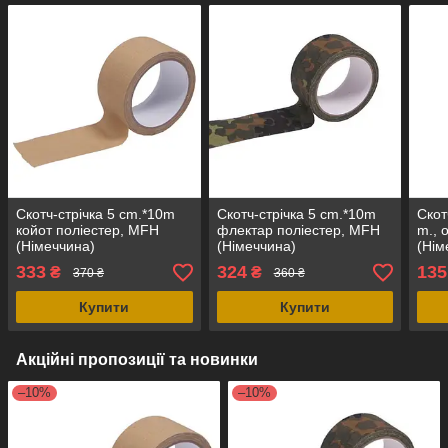
Скотч-стрічка 5 cm.*10m
Скотч-стрічка 5 cm.*10m
Скот
койот поліестер, MFH
флектар поліестер, MFH
m., 
(Німеччина)
(Німеччина)
(Нім
333
324
135
₴
₴
370 ₴
360 ₴
Купити
Купити
Акційні пропозиції та новинки
–10%
–10%