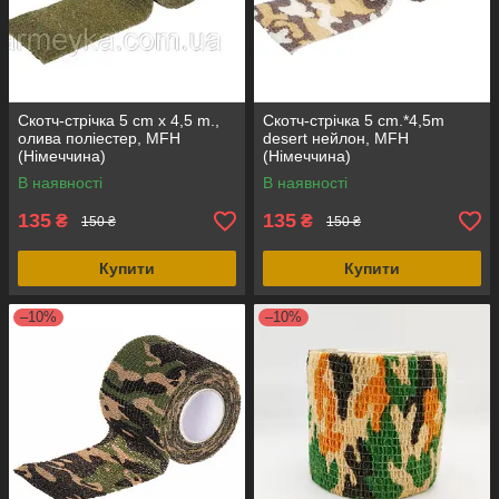
Скотч-стрічка 5 cm x 4,5 m.,
Скотч-стрічка 5 cm.*4,5m
олива поліестер, MFH
desert нейлон, MFH
(Німеччина)
(Німеччина)
В наявності
В наявності
135
135
₴
₴
150 ₴
150 ₴
Купити
Купити
–10%
–10%