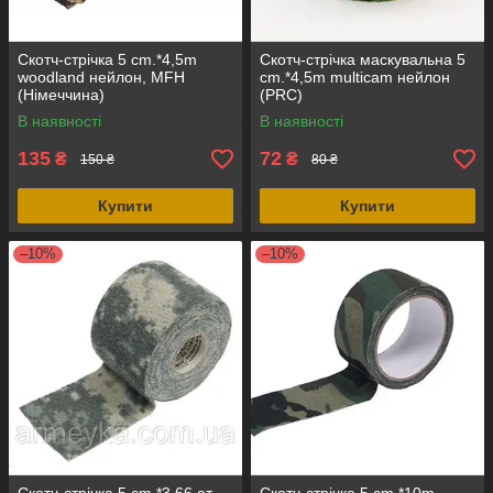
Скотч-стрічка 5 cm.*4,5m
Скотч-стрічка маскувальна 5
woodland нейлон, MFH
cm.*4,5m multicam нейлон
(Німеччина)
(PRC)
В наявності
В наявності
135
72
₴
₴
150 ₴
80 ₴
Купити
Купити
–10%
–10%