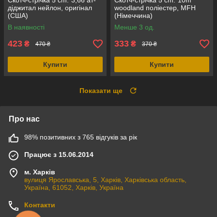
Скотч-стрічка 5 cm.*3,66 ат-
Скотч-стрічка 5 cm.*10m
діджитал нейлон, оригінал
woodland поліестер, MFH
(США)
(Німеччина)
В наявності
Менше 3 од.
423
333
₴
₴
470 ₴
370 ₴
Купити
Купити
Показати ще
Про нас
98% позитивних з 765 відгуків за рік
Працює з 15.06.2014
м. Харків
вулиця Ярославська, 5, Харків, Харківська область,
Україна, 61052, Харків, Україна
Контакти