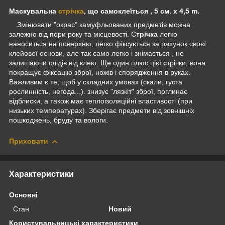
Маскувальна
стрічка
, що самоклеїться , 5 см. x 4,5 m.
Змінювати "окрас" камуфльованих предметів можна
залежно від пори року та місцевості. С
трічка
легко
наноситься на поверхню, легко фіксується за рахунок своєї
клейової основи, але так само легко і знімається , не
залишаючи слідів від клею. Ще один плюс цієї стрічки, вона
покращує фіксацію зброї, ножів і спорядження в руках.
Важливим є те, щоб у складних умовах (скали, густа
рослинність, негода...). знизує "лязкіт" зброї, поглинає
відблиски, а також має теплоізоляційні властивості (при
низьких температурах). Зберігає предмети від зовнішніх
пошкоджень, бруду та вологи.
Приховати
Характеристики
Основні
Стан
Новий
Користувальницькі характеристики