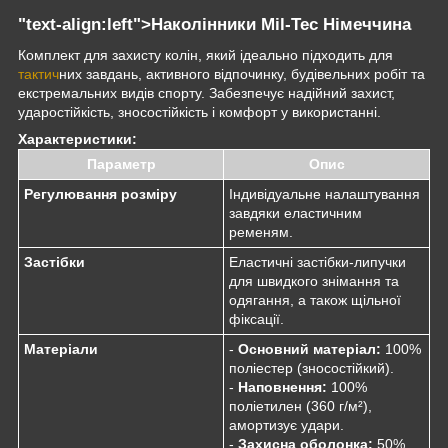
"text-align:left">Наколінники
Mil-Tec Німеччина
Комплект для захисту колін, який ідеально підходить для
тактич
них завдань, активного відпочинку, будівельних робіт та
екстремальних видів спорту. Забезпечує надійний захист,
ударостійкість, зносостійкість і комфорт у використанні.
Характеристики:
Параметр
Опис
Регулювання розміру
Індивідуальне налаштування
завдяки еластичним
ременям.
Застібки
Еластичні застібки-липучки
для швидкого знімання та
одягання, а також щільної
фіксації.
Матеріали
-
Основний матеріал:
100%
поліестер (зносостійкий).
-
Наповнення:
100%
поліетилен (360 г/м²),
амортизує удари.
-
Захисна оболонка:
50%