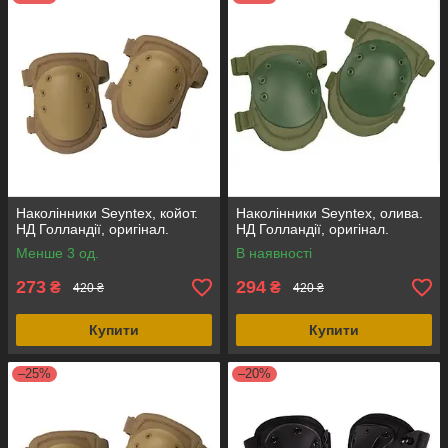
Наколінники Seyntex, койот.
Наколінники Seyntex, олива.
НД Голландії, оригінал.
НД Голландії, оригінал.
Менше 3 од.
В наявності
273
294
₴
₴
420 ₴
420 ₴
Купити
Купити
–25%
–20%