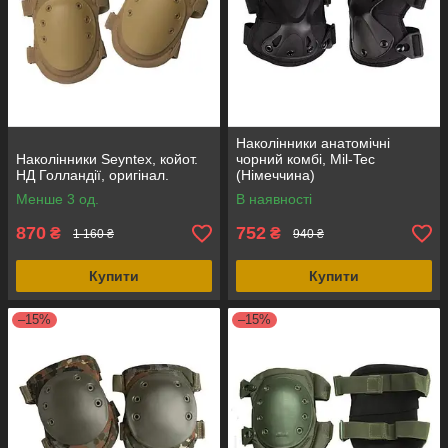
Наколінники анатомічні
Наколінники Seyntex, койот.
чорний комбі, Mil-Tec
НД Голландії, оригінал.
(Німеччина)
Менше 3 од.
В наявності
870
752
₴
₴
1 160 ₴
940 ₴
Купити
Купити
–15%
–15%