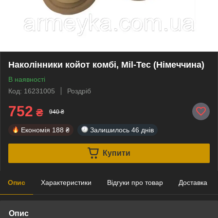
Наколінники койот комбі, Mil-Tec (Німеччина)
В наявності
Код: 16231005
Роздріб
752
₴
940 ₴
Економія
188 ₴
Залишилось
46 днів
Купити
Опис
Характеристики
Відгуки про товар
Доставка
Опис