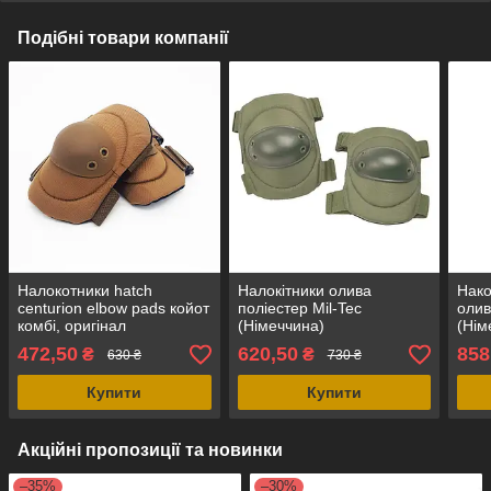
Подібні товари компанії
Налокотники hatch
Налокітники олива
Нако
centurion elbow pads койот
поліестер Mil-Tec
олив
комбі, оригінал
(Німеччина)
(Нім
(Нідерланди)
472,50
620,50
858
₴
₴
630 ₴
730 ₴
Купити
Купити
Акційні пропозиції та новинки
–35%
–30%