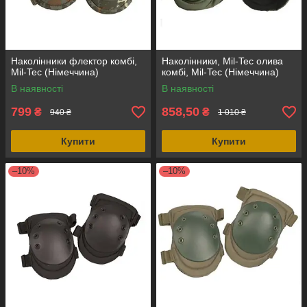
Наколінники флектор комбі,
Наколінники, Mil-Tec олива
Mil-Tec (Німеччина)
комбі, Mil-Tec (Німеччина)
В наявності
В наявності
799
858,50
₴
₴
940 ₴
1 010 ₴
Купити
Купити
–10%
–10%