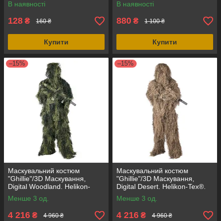
В наявності
В наявності
128
880
₴
₴
160 ₴
1 100 ₴
Купити
Купити
–15%
–15%
Маскувальний костюм
Маскувальний костюм
"Ghillie"/3D Маскування,
"Ghillie"/3D Маскування,
Digital Woodland. Helikon-
Digital Desert. Helikon-Tex®.
Tex®.
Менше 3 од.
Менше 3 од.
4 216
4 216
₴
₴
4 960 ₴
4 960 ₴