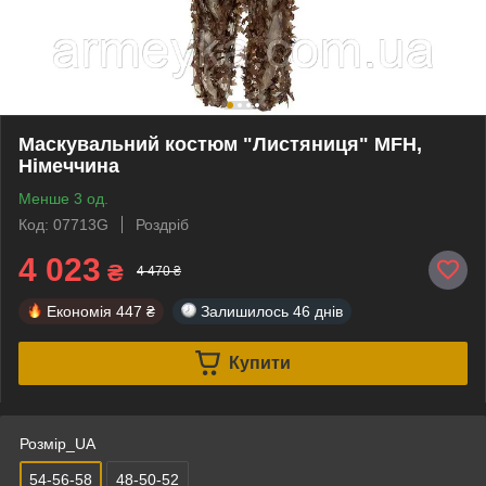
Маскувальний костюм "Листяниця" MFH,
Німеччина
Менше 3 од.
Код: 07713G
Роздріб
4 023
₴
4 470 ₴
Економія
447 ₴
Залишилось
46 днів
Купити
Розмір_UA
54-56-58
48-50-52