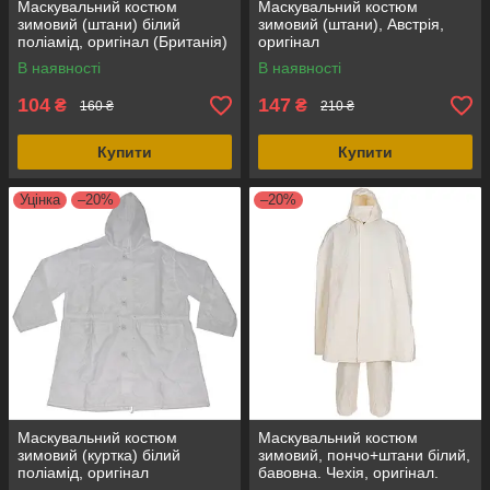
Маскувальний костюм
Маскувальний костюм
зимовий (штани) білий
зимовий (штани), Австрія,
поліамід, оригінал (Британія)
оригінал
В наявності
В наявності
104
147
₴
₴
160 ₴
210 ₴
Купити
Купити
Уцінка
–20%
–20%
Маскувальний костюм
Маскувальний костюм
зимовий (куртка) білий
зимовий, пончо+штани білий,
поліамід, оригінал
бавовна. Чехія, оригінал.