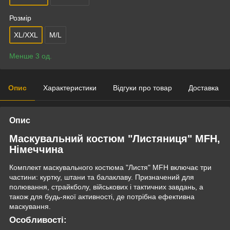
Розмір
XL/XXL
M/L
Менше 3 од.
Опис
Характеристики
Відгуки про товар
Доставка
Опис
Маскувальний костюм "Листяниця" MFH,
Німеччина
Комплект маскувального костюма "Листя" MFH включає три
частини: куртку, штани та балаклаву. Призначений для
полювання, страйкболу, військових і тактичних завдань, а
також для будь-якої активності, де потрібна ефективна
маскування.
Особливості: