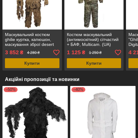
Маскувальний костюм
Костюм маскувальний
Маск
ghilie куртка, капюшон,
(антимоскітний) сітчастий
"Ghi
маскування зброї desert
+ БАФ, Multicam. (UA)
Digi
синтетика, MFH
Tex®
3 852
1 125
4 2
₴
₴
4 280 ₴
1 250 ₴
(Німеччина)
Купити
Купити
Акційні пропозиції та новинки
–50%
–40%