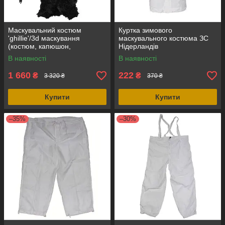
Маскувальний костюм
Куртка зимового
'ghillie'/3d маскування
маскувального костюма ЗС
(костюм, капюшон,
Нідерландів
маскування зброї) нічний
В наявності
В наявності
камуфляж синтетика, MFH
(Німеччина)
1 660
222
₴
₴
3 320 ₴
370 ₴
Купити
Купити
–35%
–30%