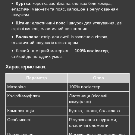
Куртка
: коротка застібка на кнопках біля коміра,
еластичні манжети та пояс, капюшон з регулюванням
шнурком.
Штани
: еластичний пояс і шнурок для утягування, дві
скрізні кишені, еластичний низ штанин.
Балаклава
: отвір для очей із захисною сіткою,
еластичний шнурок із фіксатором.
Легкий та міцний матеріал —
100% поліестер
,
стійкий до погодних умов.
Характеристики:
Параметр
Опис
Матеріал
100% поліестер
Колір/Камуфляж
Листяниця (лісовий
камуфляж)
Комплектація
Куртка, штани, балаклава
Особливості
Регулювання шнурками,
еластичні елементи
Призначення
Маскування для полювання,