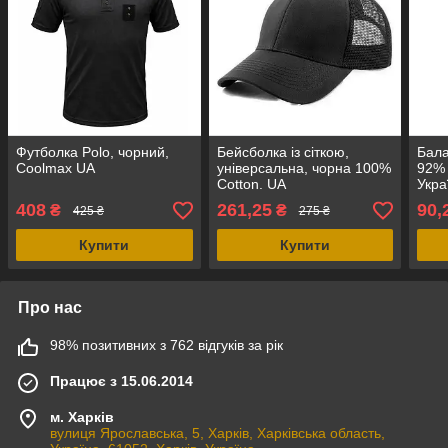
Футболка Polo, чорний,
Бейсболка із сіткою,
Бала
Coolmax UA
універсальна, чорна 100%
92% 
Cotton. UA
Укра
408
261,25
90,
₴
₴
425 ₴
275 ₴
Купити
Купити
Про нас
98% позитивних з 762 відгуків за рік
Працює з 15.06.2014
м. Харків
вулиця Ярославська, 5, Харків, Харківська область,