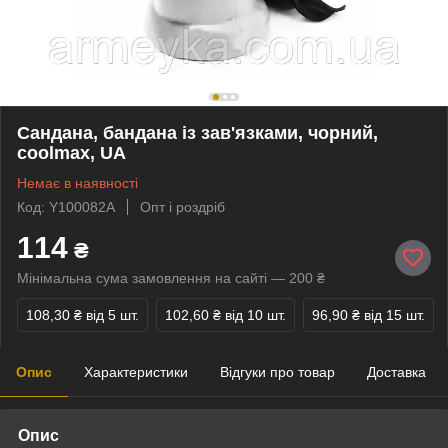
Сандана, бандана із зав'язками, чорний,
coolmax, UA
Немає в наявності
Код: Y100082A
Опт і роздріб
114
₴
Мінімальна сума замовлення на сайті — 200 ₴
108,30 ₴
від 5 шт.
102,60 ₴
від 10 шт.
96,90 ₴
від 15 шт.
Опис
Характеристики
Відгуки про товар
Доставка
Опис