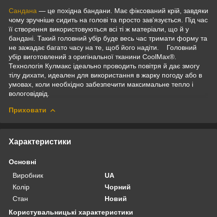
Сандана
— це похідна бандани. Має фіксований крій, завдяки
чому зручніше сидить на голові та просто зав'язується. Під час
її створення використовуються всі ті ж матеріали, що й у
бандані. Такий головний убір буде весь час тримати форму та
не зажадає багато часу на те, щоб його надіти.
Головний
убір виготовлений з оригінальної тканини CoolMax®.
Технологія Кулмакс ідеально проводить повітря й дає змогу
тілу дихати, идеален для використання в жарку погоду або в
умовах, коли необхідно забезпечити максимальне тепло і
вологовідвід.
Приховати
Характеристики
Основні
Виробник
UA
Колір
Чорний
Стан
Новий
Користувальницькі характеристики