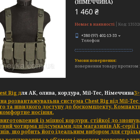
(НІМЕЧЧИНА)
1 460 ₴
Немає в наявності
Код:
13532
+380 (97) 402-13-33
Телефон
повернення товару протягом 
est Rig д
ля АК, олива, кордура, Mil-Tec, Німеччина
3>
на розвантажувальна система
Chest Rig
від
Mil-Tec
го та швидкого доступу до боєкомплекту. Компактн
і комфортне носіння.
виготовлений із міцної
кордури
, стійкої до зношу
ений
чотирма підсумками для магазинів АК-серії
і
нів
, що робить його ідеальним вибором для стріль
ма
регулювання за об'ємом і зростом
дозволяє адап