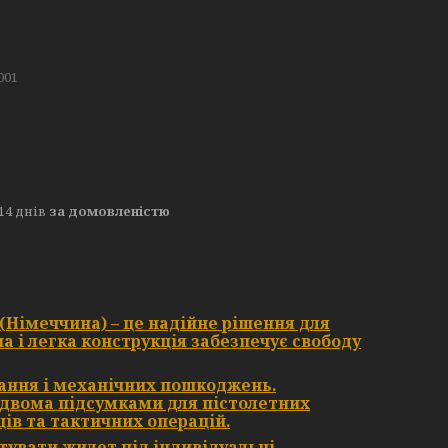
001
14 днів
за домовленістю
 (Німеччина)
– це надійне рішення для
а і легка конструкція забезпечує свободу
вання і механічних пошкоджень.
двома підсумками для пістолетних
ців та тактичних операцій.
тувати жилет під індивідуальні