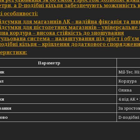
три, а
D-подібні кільця
забезпечують можливість к
і особливості:
підсумки для магазинів АК
– надійна фіксація та ш
підсумки для пістолетних магазинів
– універсальне
цна кордура
– висока стійкість до зношування
гульована система
– налаштування під зріст і об'є
подібні кільця
– кріплення додаткового споряджен
еристики:
Параметр
ик
Mil-Tec, 
ал
Кордура
Олива
ки
4 під АК +
вання
За зросто
ово
D-подібні