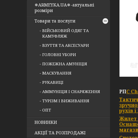
✵ARMEYKA.UA✵-актуальні
розміри
Товари та послуги
ВІЙСЬКОВИЙ ОДЯГ ТА
КАМУФЛЯЖ
ВЗУТТЯ ТА АКСЕСУАРИ
ГОЛОВНІ УБОРИ
ПОЖЕЖНА АМУНІЦІЯ
МАСКУВАННЯ
РУКАВИЦІ
РП
С Ch
АММУНІЦІЯ І СНАРЯЖЕННЯ
Тактич
ТУРІЗМ І ВИЖИВАННЯ
зручно
ОПТ
рухів 
Жилет 
НОВИНКИ
Оснащ
магази
АКЦІЇ ТА РОЗПРОДАЖІ
Систе