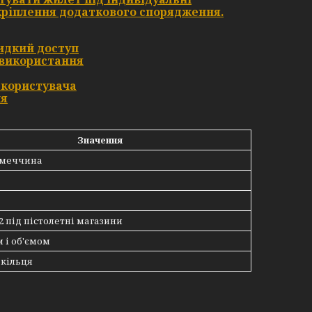
ріплення додаткового спорядження.
видкий доступ
 використання
м користувача
ня
Значення
Німеччина
 2 під пістолетні магазини
м і об'ємом
 кільця