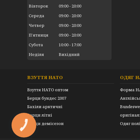
Вівторок
09:00
20:00
Середа
09:00
20:00
Четвер
09:00
20:00
Пʼятниця
09:00
20:00
Субота
10:00
17:00
Неділя
Вихідний
ВЗУТТЯ НАТО
ОДЯГ Н
Взуття НАТО оптом
Форма Н
Берци бундес 2007
Англійс
Бахіли арктичні
Bundeswe
Берци літні
оригінал
Берци демісезон
Одяг пол
КНОПКА
ЗВ'ЯЗКУ