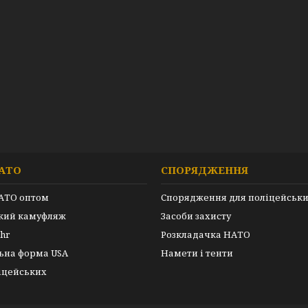
АТО
СПОРЯДЖЕННЯ
АТО оптом
Спорядження для поліцейськ
ький камуфляж
Засоби захисту
hr
Розкладачка НАТО
ьна форма USA
Намети і тенти
іцейських