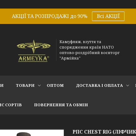
АКЦІЇ ТА РОЗПРОДАЖІ до 90%
Всі АКЦІЇ
Камуфляж, взуття та
спорядження країн НАТО
оптово-роздрібний воєнторг
"Армійка"
СИ
ТОВАРИ
ОПТОМ
ДОСТАВКА І ОПЛАТА
С СОРТІВ
ПОВЕРНЕННЯ ТА ОБМІН
РПС CHEST RIG (ЛІФЧИК