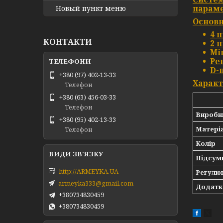
параме
Новый пункт меню
Основн
4 
КОНТАКТИ
2 
Мі
Ре
D-
+380 (97) 402-13-33
Характ
Телефон
+380 (63) 456-03-33
Телефон
Виробн
+380 (95) 402-13-33
Матері
Телефон
Колір
Підсум
http://ARMEYKA.UA
Регулю
armeyka333@gmail.com
Додатк
+380734830459
+380734830459