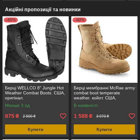
Акційні пропозиції та новинки
–65%
–60%
Берці WELLCO 8" Jungle Hot
Берці мембранні McRae army
Weather Combat Boots. США,
combat boot temperate
оригінал.
weather. койот. США,
оригінал.
Менше 3 од.
В наявності
875
1 588
₴
₴
2 500 ₴
3 970 ₴
Купити
Купити