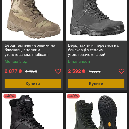
Берці тактичні черевики на
Берці тактичні черевики на
блискавці з теплим
блискавці з теплим
утеплювачем. multicam
утеплювачем. сірий
замш+кордура, Mil-Tec
замш+кордура, Mil-Tec
Менше 3 од.
В наявності
Німеччина
Німеччина
2 877
2 592
₴
₴
4 795 ₴
4 320 ₴
Купити
Купити
–40%
–40%