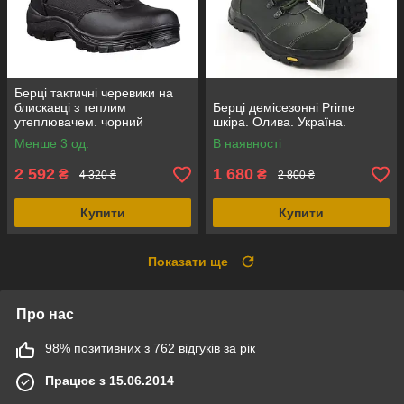
Берці тактичні черевики на
блискавці з теплим
Берці демісезонні Prime
утеплювачем. чорний
шкіра. Олива. Україна.
замш+кордура, Mil-Tec
Менше 3 од.
В наявності
Німеччина
2 592
1 680
₴
₴
4 320 ₴
2 800 ₴
Купити
Купити
Показати ще
Про нас
98% позитивних з 762 відгуків за рік
Працює з 15.06.2014