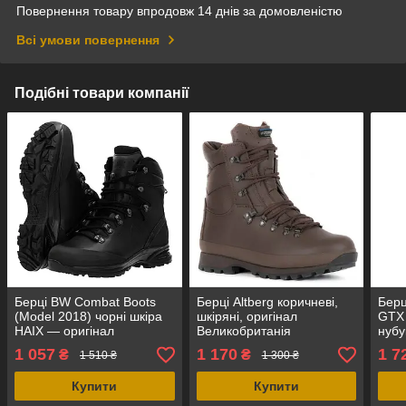
Повернення товару впродовж 14 днів за домовленістю
Всі умови повернення
Подібні товари компанії
Берці BW Combat Boots
Берці Altberg коричневі,
Берц
(Model 2018) чорні шкіра
шкіряні, оригінал
GTX 
HAIX — оригінал
Великобританія
нубу
Німеччина
(Нім
1 057
1 170
1 7
₴
₴
1 510 ₴
1 300 ₴
Купити
Купити