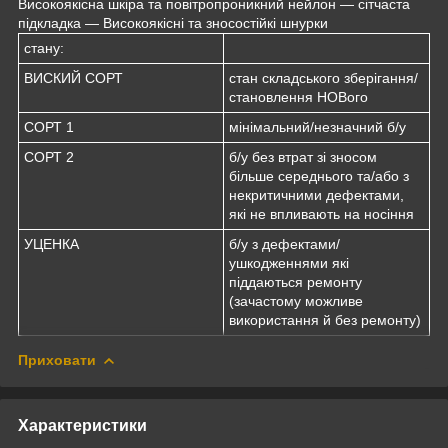
Високоякісна шкіра та повітропроникний нейлон — сітчаста
підкладка — Високоякісні та зносостійкі шнурки
стану:
ВИСКИЙ СОРТ
стан складського зберігання/
становлення НОВого
СОРТ 1
мінімальний/незначний б/у
СОРТ 2
б/у без втрат зі зносом
більше середнього та/або з
некритичними дефектами,
які не впливають на носіння
УЦЕНКА
б/у з дефектами/
ушкодженнями які
піддаються ремонту
(зачастому можливе
використання й без ремонту)
Приховати
Характеристики