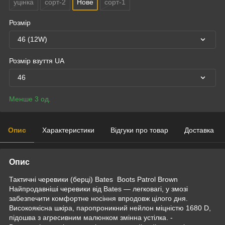
уцінка
сорт-2
Нове
сорт-1
Розмір
46 (12W)
Розмір взуття UA
46
Менше 3 од.
Опис
Характеристики
Відгуки про товар
Доставка
Опис
Тактичні черевики (берці) Bates Boots Patrol Brown
Найпродавніші черевики від Bates — легковагі, у змозі
забезпечити комфортне носіння впродовж цілого дня.
Високоякісна шкіра, паропроникний нейлон міцністю 1680 D,
підошва з агресивним малюнком змінна устілка. -