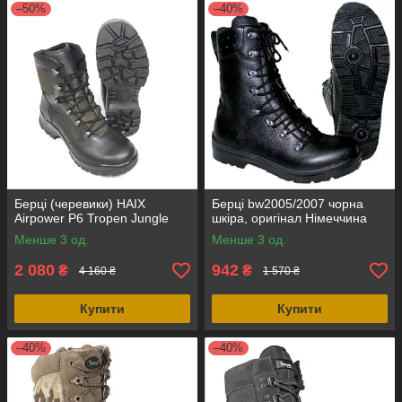
–50%
–40%
Берці (черевики) HAIX
Берці bw2005/2007 чорна
Airpower P6 Tropen Jungle
шкіра, оригінал Німеччина
Менше 3 од.
Менше 3 од.
2 080
942
₴
₴
4 160 ₴
1 570 ₴
Купити
Купити
–40%
–40%