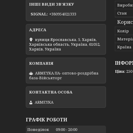
ІНШІ ВИДИ ЗВ'ЯЗКУ
Виробн
Стан
SIGNAL
+380954021333
Корис
Колір
Матері
вулиця Ярославська, 5, Харків,
Харківська область, Україна, 61052,
Країна
Харків, Україна
ІНФОР
Ціна:
250
ARMEYKA.UA- оптово-роздрібна
база-Військторг
ARMEYKA
ГРАФІК РОБОТИ
Понеділок
09:00
20:00