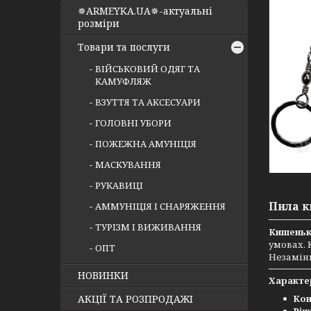
✵ARMEYKA.UA✵-актуальні
розміри
Товари та послуги
ВІЙСЬКОВИЙ ОДЯГ ТА
КАМУФЛЯЖ
ВЗУТТЯ ТА АКСЕСУАРИ
ГОЛОВНІ УБОРИ
ПОЖЕЖНА АМУНІЦІЯ
МАСКУВАННЯ
РУКАВИЦІ
Пила к
АММУНІЦІЯ І СНАРЯЖЕННЯ
ТУРІЗМ І ВИЖИВАННЯ
Кишеньк
умовах. 
ОПТ
Незамінн
НОВИНКИ
Характе
Кон
АКЦІЇ ТА РОЗПРОДАЖІ
Ріж