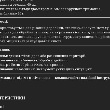
альна довжина:
60 см.
ки:
сталеві кільця діаметром 25 мм для зручного тримання.
а:
близько 20 г.
ості:
ористовується для різання деревини, пластику, льоду та металу.
ходить для обробки туш тварин та різання кісток під час полюва
пактність дозволяє зручно носити інструмент у кишені чи рюкза
ока міцність гарантує довговічність.
вання:
изм:
для заготівлі дров або розчищення території.
ювання та риболовля:
обробка здобичі.
ові роботи:
обрізка гілок, чагарників.
ивання:
незамінний інструмент у складних ситуаціях.
ммандо" від MFH Німеччина — компактний та надійний інструме
ТЕРИСТИКИ
ні