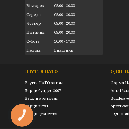
Вівторок
09:00
20:00
Середа
09:00
20:00
Четвер
09:00
20:00
Пʼятниця
09:00
20:00
Субота
10:00
17:00
Неділя
Вихідний
ВЗУТТЯ НАТО
ОДЯГ Н
Взуття НАТО оптом
Форма Н
Берци бундес 2007
Англійс
Бахіли арктичні
Bundeswe
Берци літні
оригінал
Берци демісезон
Одяг пол
КНОПКА
ЗВ'ЯЗКУ