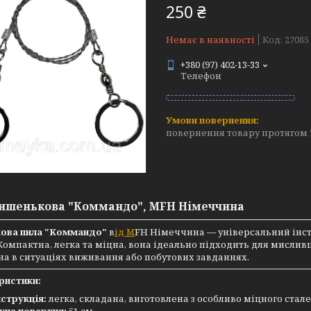
250 ₴
Немає в наявності
Код:
27085
+380 (97) 402-13-33
Телефон
повернення товару протягом 
ишенькова "Коммандо", MFH Німеччина
ова пила "Коммандо"
в
ід M
FH Німеччина — універсальний інст
Компактна, легка та міцна, вона ідеально підходить для мисливці
а в ситуаціях виживання або побутових завданнях.
ристики:
струкція:
легка, складана, виготовлена з особливо міцного сталев
уча поверхня:
51 см.