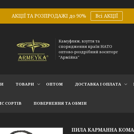
АКЦІЇ ТА РОЗПРОДАЖІ до 90%
Всі АКЦІЇ
Камуфляж, взуття та
спорядження країн НАТО
оптово-роздрібний воєнторг
"Армійка"
СИ
ТОВАРИ
ОПТОМ
ДОСТАВКА І ОПЛАТА
С СОРТІВ
ПОВЕРНЕННЯ ТА ОБМІН
ПИЛА КАРМАННА КОМА