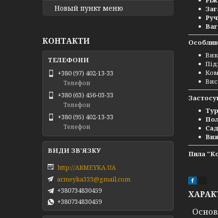
Новый пункт меню
Заг
Руч
Ваг
КОНТАКТИ
Особлив
Вик
Під
Ком
+380 (97) 402-13-33
Вис
Телефон
+380 (63) 456-03-33
Застосу
Телефон
Тур
+380 (95) 402-13-33
Пол
Телефон
Сад
Виж
Пила "Ко
http://ARMEYKA.UA
armeyka333@gmail.com
+380734830459
ХАРАК
+380734830459
Основ