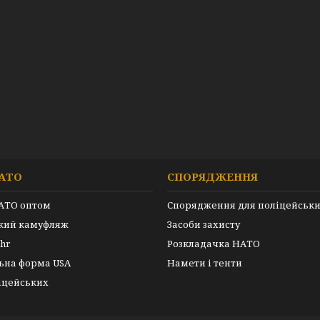
АТО
СПОРЯДЖЕННЯ
АТО оптом
Спорядження для поліцейськ
ький камуфляж
Засоби захисту
hr
Розкладачка НАТО
ьна форма USA
Намети і тенти
іцейських