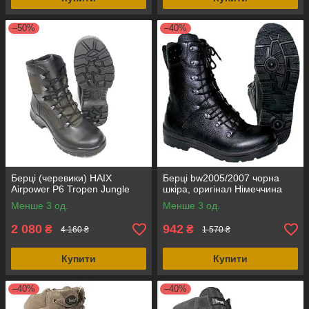
–50%
–40%
Берці (черевики) HAIX
Берці bw2005/2007 чорна
Airpower P6 Tropen Jungle
шкіра, оригінал Німеччина
Менше 3 од.
Менше 3 од.
2 080
942
₴
₴
4 160 ₴
1 570 ₴
Купити
Купити
–40%
–40%