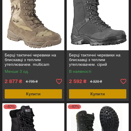
Берці тактичні черевики на
Берці тактичні черевики на
блискавці з теплим
блискавці з теплим
утеплювачем. multicam
утеплювачем. сірий
замш+кордура, Mil-Tec
замш+кордура, Mil-Tec
Менше 3 од.
В наявності
Німеччина
Німеччина
2 877
2 592
₴
₴
4 795 ₴
4 320 ₴
Купити
Купити
–40%
–40%