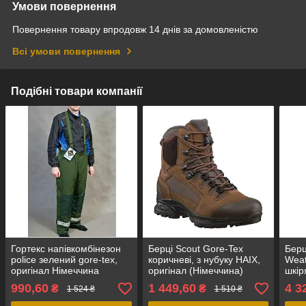
Умови повернення
Повернення товару впродовж 14 днів за домовленістю
Всі умови повернення
Подібні товари компанії
Гортекс напівкомбінезон
Берці Scout Gore-Tex
Берц
police зелений gore-tex,
коричневі, з нубуку HAIX,
Weat
оригінал Німеччина
оригінал (Німеччина)
шкір
Gore
990,60
1 449,60
4 3
₴
₴
1 524 ₴
1 510 ₴
(Бри