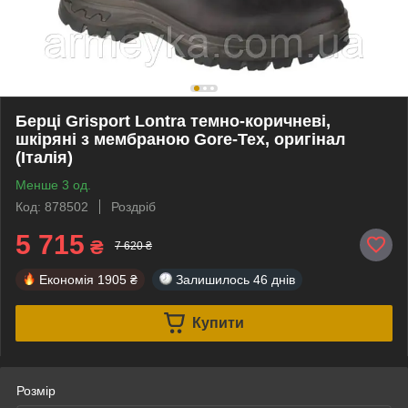
Берці Grisport Lontra темно-коричневі,
шкіряні з мембраною Gore-Tex, оригінал
(Італія)
Менше 3 од.
Код: 878502
Роздріб
5 715
₴
7 620 ₴
Економія
1905 ₴
Залишилось
46 днів
Купити
Розмір