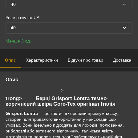
40
Розмір взуття UA
40
Менше 3 од.
Опис
Характеристики
Відгуки про товар
Доставка
Опис
>
trong> Берці Grisport Lontra темно-
коричневий шкіра Gore-Tex оригінал Італія
Grisport Lontra
— це тактичні черевики преміум-класу,
створені для тривалого використання у найскладніших
умовах. Вони ідеально підходять для походів, полювання,
риболовлі або активного відпочинку. Італійська якість
матеріалів та передові технології забезпечують надійність,