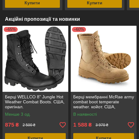
Купити
Купити
Акційні пропозиції та новинки
–65%
–60%
Берці WELLCO 8" Jungle Hot
Берці мембранні McRae army
Weather Combat Boots. США,
combat boot temperate
оригінал.
weather. койот. США,
оригінал.
Менше 3 од.
В наявності
875
1 588
₴
₴
2 500 ₴
3 970 ₴
Купити
Купити