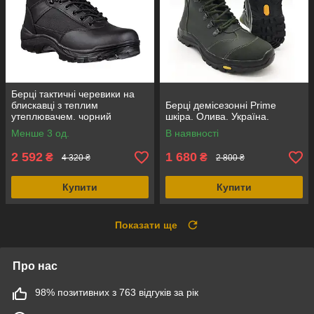
Берці тактичні черевики на
блискавці з теплим
Берці демісезонні Prime
утеплювачем. чорний
шкіра. Олива. Україна.
замш+кордура, Mil-Tec
Менше 3 од.
В наявності
Німеччина
2 592
1 680
₴
₴
4 320 ₴
2 800 ₴
Купити
Купити
Показати ще
Про нас
98% позитивних з 763 відгуків за рік