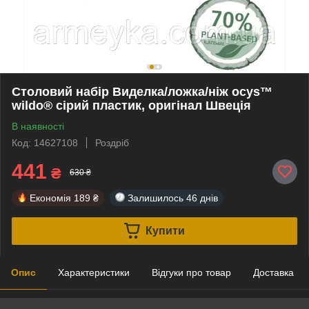
Столовий набір Виделка/ложка/ніж ocys™
wildo® сірий пластик, оригінал Швеція
В наявності
Код: 14627108
Роздріб
441
₴
630 ₴
Економія
189 ₴
Залишилось
46 днів
Купити
Опис
Характеристики
Відгуки про товар
Доставка