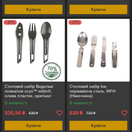
Купити
Купити
–15%
–10%
Столовий набір Виделка/
Столовий набір bw,
ложка/ніж ocys™ wildo®,
нержавіюча сталь, MFH
олива пластик, оригінал
(Німеччина)
Швеція
В наявності
В наявності
535,50
639
₴
₴
630 ₴
710 ₴
Купити
Купити