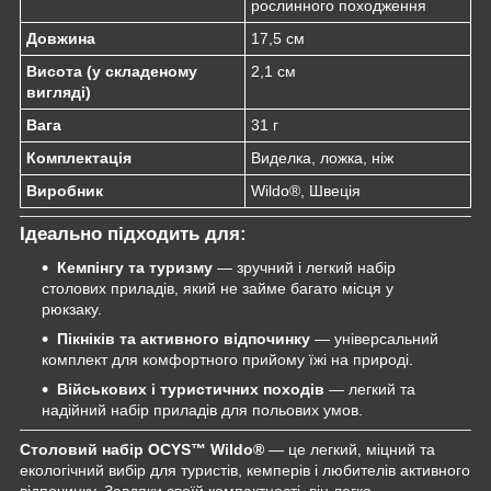
рослинного походження
Довжина
17,5 см
Висота (у складеному
2,1 см
вигляді)
Вага
31 г
Комплектація
Виделка, ложка, ніж
Виробник
Wildo®, Швеція
Ідеально підходить для:
Кемпінгу та туризму
— зручний і легкий набір
столових приладів, який не займе багато місця у
рюкзаку.
Пікніків та активного відпочинку
— універсальний
комплект для комфортного прийому їжі на природі.
Військових і туристичних походів
— легкий та
надійний набір приладів для польових умов.
Столовий набір OCYS™ Wildo®
— це легкий, міцний та
екологічний вибір для туристів, кемперів і любителів активного
відпочинку. Завдяки своїй компактності, він легко