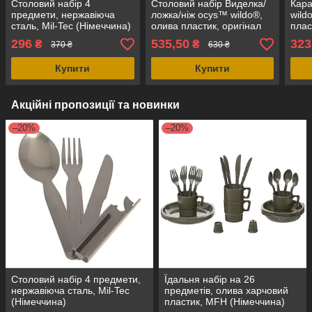
Столовий набір 4
Столовий набір Виделка/
Кара
предмети, нержавіюча
ложка/ніж ocys™ wildo®,
wild
сталь, Mil-Tec (Німеччина)
олива пластик, оригінал
плас
Швеція
296
535,50
323
₴
₴
370 ₴
630 ₴
Купити
Купити
Акційні пропозиції та новинки
–20%
–20%
Столовий набір 4 предмети,
Їдальня набір на 26
нержавіюча сталь, Mil-Tec
предметів, олива харчовий
(Німеччина)
пластик, MFH (Німеччина)