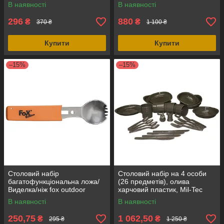
В наявності
В наявності
296
880
₴
₴
370 ₴
1 100 ₴
Купити
Купити
–15%
–15%
Столовий набір
Столовий набір на 4 особи
багатофункціональна ложа/
(26 предметів), олива
Виделка/ніж fox outdoor
харчовий пластик, Mil-Tec
нержавіюча сталь, MFH
(Німеччина)
В наявності
В наявності
(Німеччина)
250,75
1 062,50
₴
₴
295 ₴
1 250 ₴