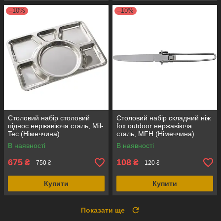
–10%
–10%
Столовий набір столовий
Столовий набір складний ніж
піднос нержавіюча сталь, Mil-
fox outdoor нержавіюча
Tec (Німеччина)
сталь, MFH (Німеччина)
В наявності
В наявності
675
108
₴
₴
750 ₴
120 ₴
Купити
Купити
Показати ще