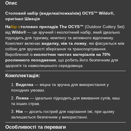
Опис
Столовий набір (виделка/ложка/ніж) OCYS™ Wildo®,
оригінал Швеція
На
бір с
толових приладів The OCYS™
(Outdoor Cutlery Set)
від
Wildo®
— це зручний і екологічний набір, який ідеально
підходить для туризму, кемпінгу та активного відпочинку.
Комплект включає
виделку, ніж та ложку
, які фіксуються між
собою для зручності зберігання та транспортування.
Вироблений із
екологічно чистих матеріалів на 70%
рослинного походження
, що робить його безпечним для
здоров'я та навколишнього середовища.
Комплектація:
Виделка
— міцна та зручна для використання у
походних умовах.
Ложка
— ідеально підходить для вживання супів, каш
та інших страв.
Ніж
— досить гострий для нарізання їжі, при цьому
залишається безпечним у використанні.
Особливості та переваги