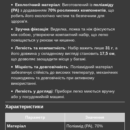
Екологічний матеріал
: Виготовлений із
поліаміду
(PA)
з додаванням
70% рослинних компонентів
, що
робить його екологічно чистим та безпечним для
здоров'я.
Зручна фіксація
: Виделка, ложка та ніж фіксуються
між собою, утворюючи компактний набір, що легко
поміщається у рюкзак чи кишеню.
Легкість та компактність
: Набір важить лише
31 г
, а
його довжина у складеному вигляді становить
17,5 см
,
що дозволяє заощадити місце у багажі.
Міцність та довговічність
: Поліамідний матеріал
забезпечує стійкість до високих температур, механічних
пошкоджень та довговічність при активному
використанні.
Легкість у догляді
: Прибори легко миються вручну
або у посудомийній машині.
Характеристики
Параметр
Значення
Матеріал
Поліамід (PA), 70%