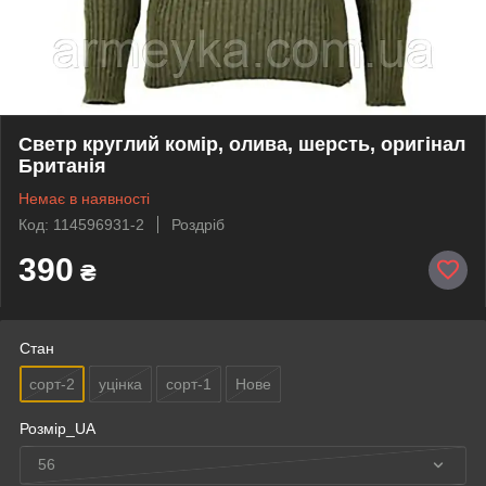
Светр круглий комір, олива, шерсть, оригінал
Британія
Немає в наявності
Код: 114596931-2
Роздріб
390
₴
Стан
сорт-2
уцінка
сорт-1
Нове
Розмір_UA
56