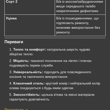
Сорт 2
Б/в із зносом/забрудненнями
вище середнього та/або
некритичними дефектами.
Уцінка
Б/в із пошкодженнями, що
підлягають ремонту,
можливе використання без
ремонту.
Переваги
Тепло та комфорт:
натуральна шерсть чудово
зберігає тепло.
Міцність:
тканинні посилення на ліктях і плечах
подовжують термін служби.
Універсальність:
підходить для повсякденного
носіння та тактичного використання.
Класичний стиль:
круглий комір і нейтральний колір
олива поєднуються з будь-яким одягом.
Зносостійкість:
щільна в’язка та якісні матеріали
гарантують довговічність.
Приховати