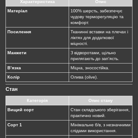
Характеристика
Опис
Матеріал
100% шерсть, забезпечує
чудову терморегуляцію та
комфорт.
Посилення
Тканинні вставки на плечах і
ліктях для додаткової
міцності.
Манжети
З відворотами, щільно
прилягають до зап'ясть.
В’язка
Міцна, зносостійка.
Колір
Олива (olive).
Стан
Категорія
Опис стану
Вищий сорт
Стан складського зберігання,
практично новий.
Сорт 1
Мінімальне б/в, з незначними
слідами використання.