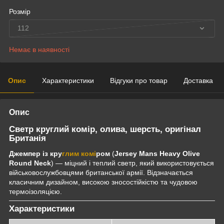
Розмір
112
Немає в наявності
Опис
Характеристики
Відгуки про товар
Доставка
Опис
Светр круглий комір, олива, шерсть, оригінал
Британія
Джемпер із кру
глим комі
ром
(
Jersey Mans Heavy Olive
Round Neck
) — міцний і теплий светр, який використовується
військовослужбовцями британської армії. Відзначається
класичним дизайном, високою зносостійкістю та чудовою
термоізоляцією.
Характеристики