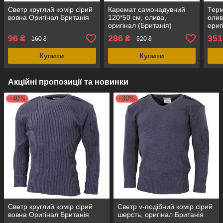
Светр круглий комір сірий
Каремат самонадувний
Терм
вовна Оригінал Британія
120*50 см, олива,
олив
оригінал (Британія)
ориг
96
286
351
₴
₴
160 ₴
520 ₴
Купити
Купити
Акційні пропозиції та новинки
–40%
–30%
Светр круглий комір сірий
Светр v-подібний комір сірий
вовна Оригінал Британія
шерсть, оригінал Британія