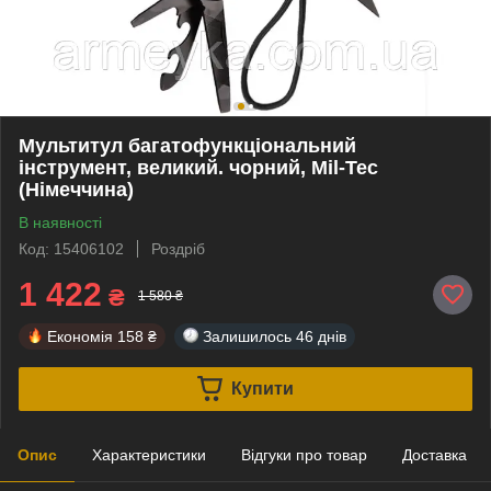
Мультитул багатофункціональний
інструмент, великий. чорний, Mil-Tec
(Німеччина)
В наявності
Код: 15406102
Роздріб
1 422
₴
1 580 ₴
Економія
158 ₴
Залишилось
46 днів
Купити
Опис
Характеристики
Відгуки про товар
Доставка