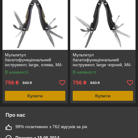
Мультитул
Мультитул
багатофункціональний
багатофункціональний
інструмент, large, олива, Mil-
інструмент, large чорний, Mil-
Tec (Німеччина)
Tec (Німеччина)
В наявності
В наявності
756
756
₴
₴
840 ₴
840 ₴
Купити
Купити
Про нас
98% позитивних з 762 відгуків за рік
Працює з 15.06.2014