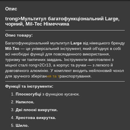
Опис
trong>Мультитул багатофункціональний Large,
чорний, Mil-Tec Німеччина
Опис товару:
Багатофункціональний мультитул
Large
від німецького бренду
Mil-Tec
— це універсальний інструмент, який об'єднує в собі
всі необхідні функції для повсякденного використання,
туризму чи тактичних завдань. Інструменти виготовлені з
міцної сталі rong>2Cr13, а корпус та ручки — з легкого й
довговічного алюмінію. У комплект входить нейлоновий чохол
для зручного зберіган
ня та т
ранспортування.
Функції та інструменти:
Плоскогубці
з функцією кусачок.
Напилок.
Дві плоскі викрутки.
Хрестова викрутка.
Шило.