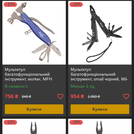
–10%
–10%
Мультитул
Мультитул
багатофункціональний
багатофункціональний
інструмент, worker, MFH
інструмент, small чорний, Mil-
(Німеччина)
Tec (Німеччина)
В наявності
Менше 3 од.
756
954
₴
₴
840 ₴
1 060 ₴
Купити
Купити
–10%
–10%