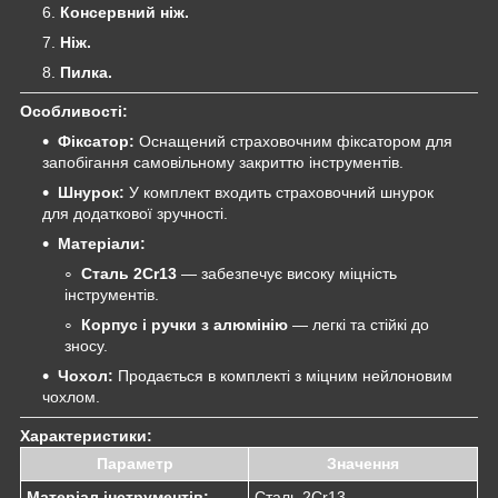
Консервний ніж.
Ніж.
Пилка.
Особливості:
Фіксатор:
Оснащений страховочним фіксатором для
запобігання самовільному закриттю інструментів.
Шнурок:
У комплект входить страховочний шнурок
для додаткової зручності.
Матеріали:
Сталь 2Cr13
— забезпечує високу міцність
інструментів.
Корпус і ручки з алюмінію
— легкі та стійкі до
зносу.
Чохол:
Продається в комплекті з міцним нейлоновим
чохлом.
Характеристики:
Параметр
Значення
Матеріал інструментів:
Сталь 2Cr13