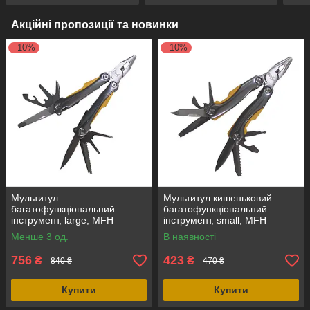
Акційні пропозиції та новинки
–10%
–10%
Мультитул
Мультитул кишеньковий
багатофункціональний
багатофункціональний
інструмент, large, MFH
інструмент, small, MFH
(Німеччина)
(Німеччина)
Менше 3 од.
В наявності
756
423
₴
₴
840 ₴
470 ₴
Купити
Купити