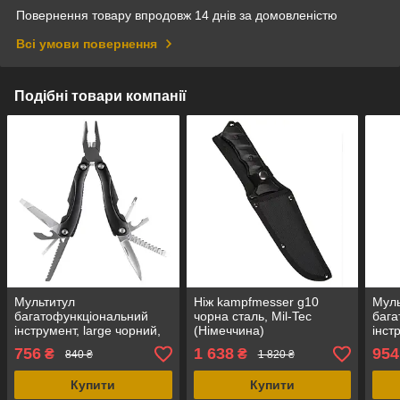
Повернення товару впродовж 14 днів за домовленістю
Всі умови повернення
Подібні товари компанії
Мультитул
Ніж kampfmesser g10
Муль
багатофункціональний
чорна сталь, Mil-Tec
бага
інструмент, large чорний,
(Німеччина)
інст
Mil-Tec (Німеччина)
Mil-
756
1 638
954
₴
₴
840 ₴
1 820 ₴
Купити
Купити