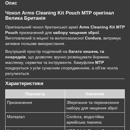
Опис
Чохол Arms Cleaning Kit Pouch MTP оригінал
Велика Британія
Оригінальний чохол британської армії
Arms Cleaning Kit MTP
Pouch
призначений для
набору чищення зброї
.
Виготовлений із міцної та вологозахисної
Cordura
, витримує
активне польове використання.
Внутрішній простір поділений на
багато кишень та
осередків
, що дозволяє зручно розміщувати йоржики,
маслянку, серветки та інструменти. Камуфляж
MTP
поєднується з усім сучасним спорядженням, а об’єм чохла
регулюється.
Характеристики
Параметр
Значення
Призначення
Зберігання та перенесення
набору для чищення зброї
Матеріал
Cordura, водостійка
армійська тканина