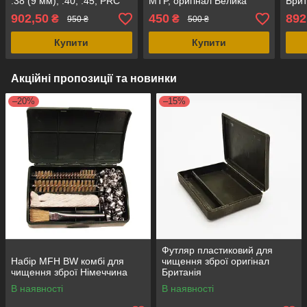
.38 (9 мм), .40, .45, PRC
MTP, оригінал Велика
Брит
Британія
902,50
450
892
₴
₴
950 ₴
500 ₴
Купити
Купити
Акційні пропозиції та новинки
–20%
–15%
Футляр пластиковий для
Набір MFH BW комбі для
чищення зброї оригінал
чищення зброї Німеччина
Британія
В наявності
В наявності