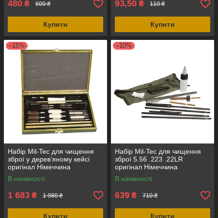
480
93,50
₴
₴
600 ₴
110 ₴
Купити
Купити
–15%
–10%
Набір Mil-Tec для чищення
Набір Mil-Tec для чищення
зброї у дерев’яному кейсі
зброї 5.56 .223 .22LR
оригінал Німеччина
оригінал Німеччина
В наявності
В наявності
1 683
639
₴
₴
1 980 ₴
710 ₴
Купити
Купити