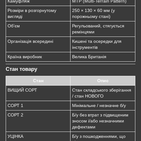
Камуфляж
MTP (Multi-Terrain Pattern)
Розміри в розгорнутому
250 × 130 × 60 мм (у
вигляді
порожньому стані)
Об’єм
Регульований, стягується
ремінцями
Організація всередині
Кишені та осередки для
інструментів
Країна виробник
Велика Британія
Стан товару
Стан
Опис
ВИЩИЙ СОРТ
Стан складського зберігання
/ стан НОВОГО
СОРТ 1
Мінімальне / незначне б/у
СОРТ 2
Б/у без втрат з підвищеним
зносом і/або незначними
дефектами
УЦІНКА
Б/у з пошкодженнями, що