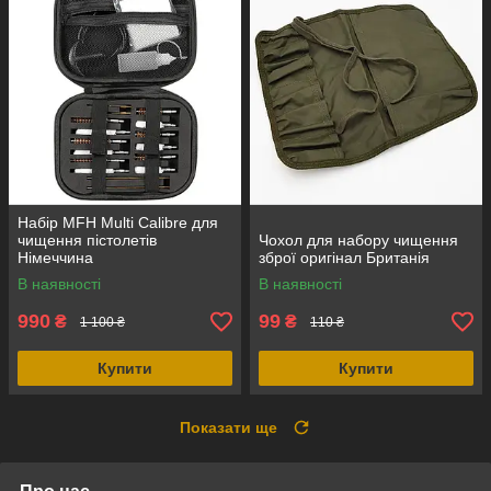
Набір MFH Multi Calibre для
чищення пістолетів
Чохол для набору чищення
Німеччина
зброї оригінал Британія
В наявності
В наявності
990
99
₴
₴
1 100 ₴
110 ₴
Купити
Купити
Показати ще