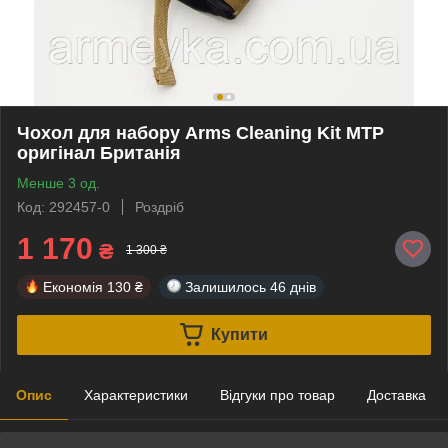
Чохол для набору Arms Cleaning Kit MTP
оригінал Британія
Менше 3 од.
Код: 292457-0
Роздріб
1 170
₴
1 300 ₴
Економія
130 ₴
Залишилось
46 днів
Купити
Опис
Характеристики
Відгуки про товар
Доставка