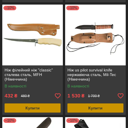
–10%
–10%
Ніж філейний ніж "classic"
Ніж us pilot survival knife
сталева сталь, MFH
нержавіюча сталь, Mil-Tec
(Німеччина)
(Німеччина)
В наявності
В наявності
432
1 530
₴
₴
480 ₴
1 700 ₴
Купити
Купити
–10%
–10%