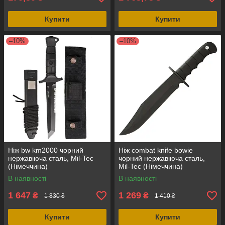
Купити
Купити
–10%
–10%
Ніж bw km2000 чорний
Ніж combat knife bowie
нержавіюча сталь, Mil-Tec
чорний нержавіюча сталь,
(Німеччина)
Mil-Tec (Німеччина)
В наявності
В наявності
1 647
1 269
₴
₴
1 830 ₴
1 410 ₴
Купити
Купити