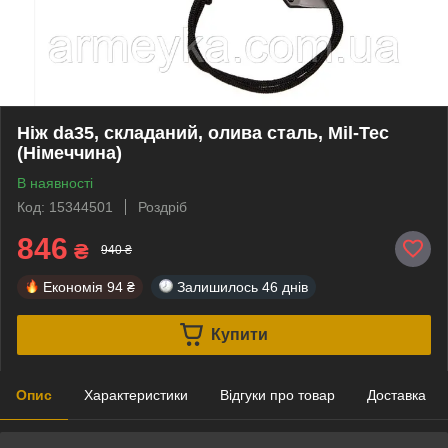
Ніж da35, складаний, олива сталь, Mil-Tec
(Німеччина)
В наявності
Код: 15344501
Роздріб
846
₴
940 ₴
Економія
94 ₴
Залишилось
46 днів
Купити
Опис
Характеристики
Відгуки про товар
Доставка