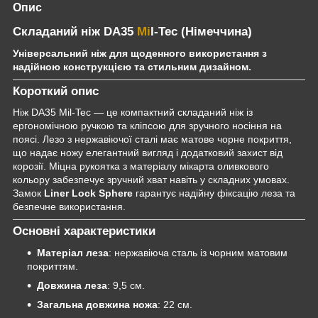
Опис
Складаний ніж DA35
Mi
l-Tec (Німеччина)
Універсальний ніж для щоденного використання з
надійною конструкцією та стильним дизайном.
Короткий опис
Ніж DA35 Mil-Tec — це компактний складаний ніж із
ергономічною ручкою та кліпсою для зручного носіння на
поясі. Лезо з нержавіючої сталі має матове чорне покриття,
що надає ножу елегантний вигляд і додатковий захист від
корозії. Міцна рукоятка з матеріалу мікарта оливкового
кольору забезпечує зручний хват навіть у складних умовах.
Замок
Liner Lock Sphere
гарантує надійну фіксацію леза та
безпечне використання.
Основні характеристики
Матеріал леза
: нержавіюча сталь із чорним матовим
покриттям.
Довжина леза
: 9,5 см.
Загальна довжина ножа
: 22 см.