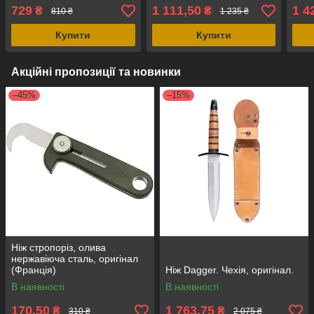
729
1 111,50
1 4
₴
₴
810 ₴
1 235 ₴
Купити
Купити
Акційні пропозиції та новинки
–45%
–15%
Ніж стропоріз, олива
нержавіюча сталь, оригінал
(Франція)
Ніж Dagger. Чехія, оригінал.
В наявності
В наявності
170,50
1 763,75
₴
₴
310 ₴
2 075 ₴