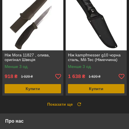
Ніж Mora 11827 , олива,
Ніж kampfmesser g10 чорна
оригінал Швеція
сталь, Mil-Tec (Німеччина)
Менше 3 од.
Менше 3 од.
918
1 638
₴
₴
1 020 ₴
1 820 ₴
Купити
Купити
Показати ще
Про нас