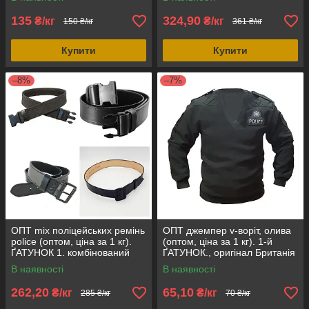
оригінал Британія
135
324,90
₴/кг
₴/кг
150 ₴/кг
361 ₴/кг
Купити
Купити
–8%
–7%
ОПТ mix поліцейських ремінь
ОПТ джемпер v-воріт, олива
police (оптом, ціна за 1 кг).
(оптом, ціна за 1 кг). 1-й
ҐАТУНОК 1. комбінований
ҐАТУНОК., оригінал Британія
NATO, оригінал
В наявності
В наявності
262,20
65,10
₴/кг
₴/кг
285 ₴/кг
70 ₴/кг