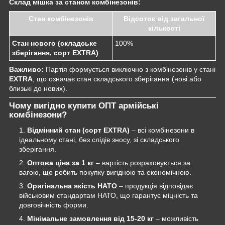
Склад мішка за станом комбінезонів:
Стан комбінезонів
Відсоток від загальної
кількості
Стан нового (складське
100%
зберігання, сорт EXTRA)
Важливо:
Партія формується виключно з комбінезонів у стані
EXTRA
, що означає стан складського зберігання (нові або
близькі до нових).
Чому вигідно купити ОПТ армійські
комбінезони?
Відмінний стан (сорт EXTRA)
– всі комбінезони в
ідеальному стані, без слідів зносу, зі складського
зберігання.
Оптова ціна за 1 кг
– вартість розраховується за
вагою, що робить покупку вигідною та економічною.
Оригінальна якість НАТО
– продукція відповідає
військовим стандартам НАТО, що гарантує міцність та
довговічність форми.
Мінімальне замовлення від 15-20 кг
– можливість