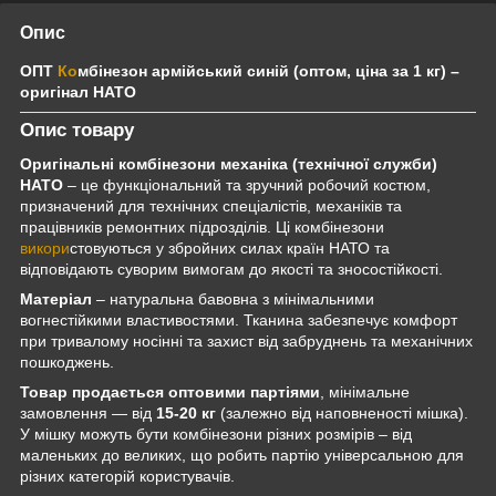
Опис
ОПТ
Ко
мбінезон армійський синій (оптом, ціна за 1 кг) –
оригінал НАТО
Опис товару
Оригінальні комбінезони механіка (технічної служби)
НАТО
– це функціональний та зручний робочий костюм,
призначений для технічних спеціалістів, механіків та
працівників ремонтних підрозділів. Ці комбінезони
викори
стовуються у збройних силах країн НАТО та
відповідають суворим вимогам до якості та зносостійкості.
Матеріал
– натуральна бавовна з мінімальними
вогнестійкими властивостями. Тканина забезпечує комфорт
при тривалому носінні та захист від забруднень та механічних
пошкоджень.
Товар продається оптовими партіями
, мінімальне
замовлення — від
15-20 кг
(залежно від наповненості мішка).
У мішку можуть бути комбінезони різних розмірів – від
маленьких до великих, що робить партію універсальною для
різних категорій користувачів.