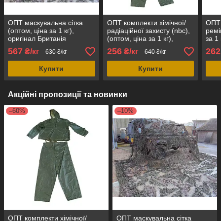
ОПТ маскувальна сітка
ОПТ комплекти хімічної/
ОПТ 
(оптом, ціна за 1 кг),
радіаційної захисту (nbc),
ремі
оригінал Британія
(оптом, ціна за 1 кг),
за 1
ҐАТУНОК 1, оригінал
комб
567
256
262
₴/кг
₴/кг
630 ₴/кг
640 ₴/кг
Італія
ориг
Купити
Купити
Акційні пропозиції та новинки
–60%
–10%
ОПТ комплекти хімічної/
ОПТ маскувальна сітка