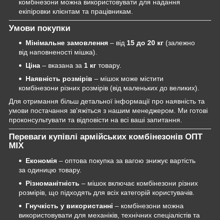
комбінезони можна використовувати для надання
екіпіровки клієнтам та працівникам.
Умови покупки
Мінімальне замовлення
– від
15 до 20 кг
(залежно
від наповненості мішка).
Ціна
– вказана за
1 кг
товару.
Наявність розмірів
– мішок може містити
комбінезони різних розмірів (від маленьких до великих).
Для отримання більш детальної інформації про наявність та
умови постачання зв'яжіться з нашим менеджером. Ми готові
проконсультувати та відповісти на всі ваші запитання.
Переваги купівлі армійських комбінезонів ОПТ
MIX
Економія
– оптова покупка за вагою знижує вартість
за одиницю товару.
Різноманітність
– мішок включає комбінезони різних
розмірів, що підходять для всіх категорій користувачів.
Гнучкість у використанні
– комбінезони можна
використовувати для механіків, технічних спеціалістів та