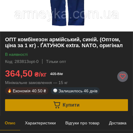
ОПТ комбінезон армійський, синій. (Оптом,
ціна за 1 кг) . ҐАТУНОК extra. NATO, оригінал
В наявності
Код: 283813opt-0
Тільки опт
364,50
₴/кг
405 ₴/кг
Мінімальне замовлення — 15 кг
Економія
40.50 ₴
Залишилось
46 днів
Купити
Опис
Характеристики
Відгуки про товар
Доставка