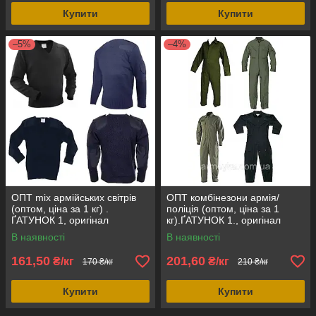
Купити
Купити
–5%
–4%
ОПТ mix армійських світрів
ОПТ комбінезони армія/
(оптом, ціна за 1 кг) .
поліція (оптом, ціна за 1
ҐАТУНОК 1, оригінал
кг).ҐАТУНОК 1., оригінал
Британія
Британія
В наявності
В наявності
161,50
201,60
₴/кг
₴/кг
170 ₴/кг
210 ₴/кг
Купити
Купити