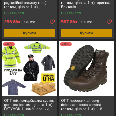
радіаційної захисту (nbc),
(оптом, ціна за 1 кг), оригінал
(оптом, ціна за 1 кг),
Британія
ҐАТУНОК 1, оригінал Італія
В наявності
В наявності
256
567
₴/кг
₴/кг
640 ₴/кг
630 ₴/кг
Купити
Купити
–10%
–10%
ОПТ mix поліцейських курток
ОПТ черевики alt-berg
gore-tex (оптом, ціна за 1 кг).
defensaer boots combat
ҐАТУНОК 1. комбінований,
(оптом, ціна за 1 кг). 1-й
оригінал Великобританія
ҐАТУНОК (ҐАТУНОКування),
В наявності
В наявності