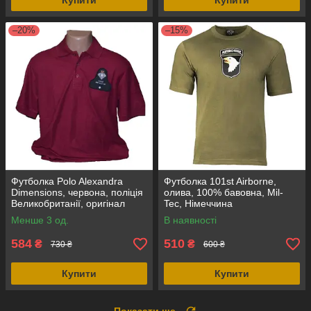
Купити
Купити
–20%
–15%
Футболка Polo Alexandra
Футболка 101st Airborne,
Dimensions, червона, поліція
олива, 100% бавовна, Mil-
Великобританії, оригінал
Tec, Німеччина
Менше 3 од.
В наявності
584
510
₴
₴
730 ₴
600 ₴
Купити
Купити