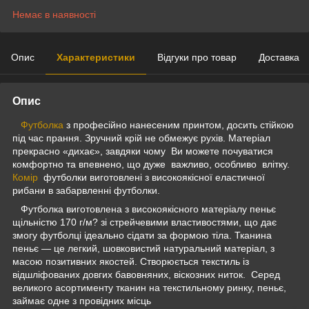
Немає в наявності
Опис
Характеристики
Відгуки про товар
Доставка
Опис
Футболка
з професійно нанесеним принтом, досить стійкою
під час прання. Зручний крій не обмежує рухів. Матеріал
прекрасно «дихає», завдяки чому Ви можете почуватися
комфортно та впевнено, що дуже важливо, особливо влітку.
Комір
футболки виготовлені з високоякісної еластичної
рибани в забарвленні футболки.
Футболка виготовлена з високоякісного матеріалу пеньє
щільністю 170 г/м? зі стрейчевими властивостями, що дає
змогу футболці ідеально сідати за формою тіла. Тканина
пеньє — це легкий, шовковистий натуральний матеріал, з
масою позитивних якостей. Створюється текстиль із
відшліфованих довгих бавовняних, віскозних ниток. Серед
великого асортименту тканин на текстильному ринку, пеньє,
займає одне з провідних місць