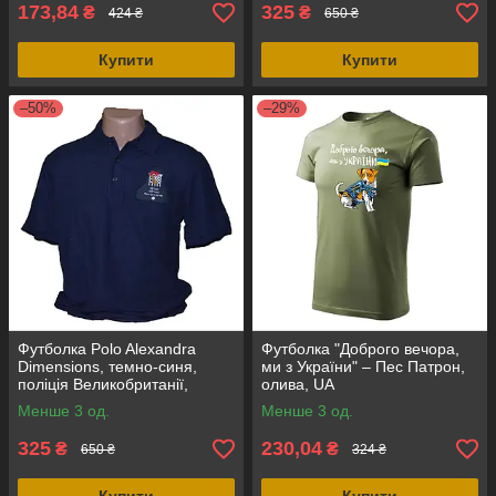
173,84
325
₴
₴
424 ₴
650 ₴
Купити
Купити
–50%
–29%
Футболка Polo Alexandra
Футболка "Доброго вечора,
Dimensions, темно-синя,
ми з України" – Пес Патрон,
поліція Великобританії,
олива, UA
оригінал
Менше 3 од.
Менше 3 од.
325
230,04
₴
₴
650 ₴
324 ₴