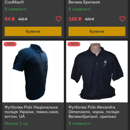
CoolMax®
Велика Британія
В наявності
В наявності
84
168
₴
₴
420 ₴
420 ₴
Купити
Купити
–59%
–50%
Футболка-Polo Національна
Футболка Polo Alexandra
поліція України, темно-синя,
Dimensions, чорна, поліція
коттон, UA
Великобританії, оригінал
Менше 3 од.
В наявності