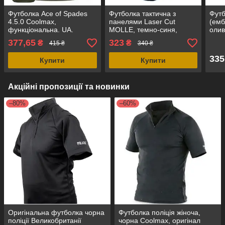
Футболка Ace of Spades
Футболка тактична з
Футб
4.5.0 Coolmax,
панелями Laser Cut
(емб
функціональна. UA.
MOLLE, темно-синя,
олив
пеньє/стрейч-котон, UA
UA
377,65
323
₴
₴
415 ₴
340 ₴
335
Купити
Купити
Акційні пропозиції та новинки
–80%
–60%
Оригінальна футболка чорна
Футболка поліція жіноча,
поліції Великобританії
чорна Coolmax, оригінал