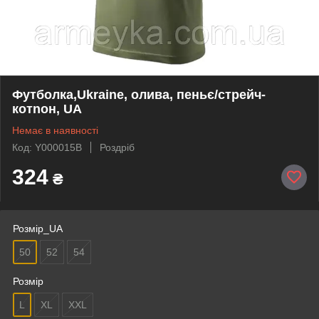
Футболка,Ukraine, олива, пеньє/стрейч-
котnон, UA
Немає в наявності
Код: Y000015B
Роздріб
324
₴
Розмір_UA
50
52
54
Розмір
L
XL
XXL