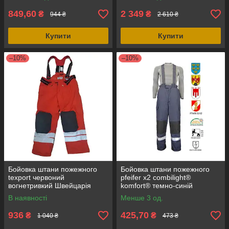
849,60
2 349
₴
₴
944 ₴
2 610 ₴
Купити
Купити
–10%
–10%
Бойовка штани пожежного
Бойовка штани пожежного
texport червоний
pfeifer x2 combilight®
вогнетривкий Швейцарія
komfort® темно-синій
вогнетривкий оригінал
В наявності
Менше 3 од.
Австрія
936
425,70
₴
₴
1 040 ₴
473 ₴