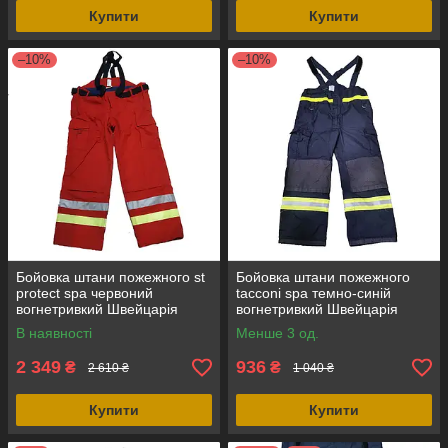
Купити
Купити
–10%
–10%
Бойовка штани пожежного st
Бойовка штани пожежного
protect spa червоний
tacconi spa темно-синій
вогнетривкий Швейцарія
вогнетривкий Швейцарія
В наявності
Менше 3 од.
2 349
936
₴
₴
2 610 ₴
1 040 ₴
Купити
Купити