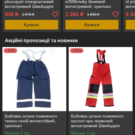
ploucquet помаранчевий
e398bnwky бежевий
st p
вогнетривкий Швейцарія
вогнетривкий, оригінал
вогн
Нідерланди
942
1 281
2 3
₴
₴
1 570 ₴
1 830 ₴
Купити
Купити
Акційні пропозиції та новинки
–10%
–10%
Бойовка штани пожежного
Бойовка штани пожежного
темно-синій вогнестійкий,
tacconi spa червоний
оригінал
вогнетривкий Швейцарія
Менше 3 од.
Менше 3 од.