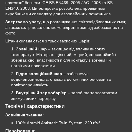
пожежної безпеки: CE BS EN469: 2005 / AC: 2006 та BS
EN340: 2003. Ця екіпіровка розроблена провідними
виробниками спецодягу для європейських пожежників.
Звертаємо увагу
, що розташування світловідбивальних смуг,
а також колір посилень може відрізнятися від зображених на
фото.
Штани складаються з трьох захисних шарів:
Зовнішній шар
– захищає від впливу високих
температур. Матеріал щільний, міцний, зносостійкий і
зберігає свої властивості після контакту з вогнем чи
нагрітими поверхнями.
Гідроізоляційний шар
– забезпечує
водонепроникність, стійкість до хімічних речовин та
повітропроникність.
Внутрішній термобар'єр
– запобігає тепловтратам і
знижує ризик перегріву.
Технічні характеристики
Зовнішня тканина:
100% Aramid Antistatic Twin System, 220 г/м²
Гідроізоляція: