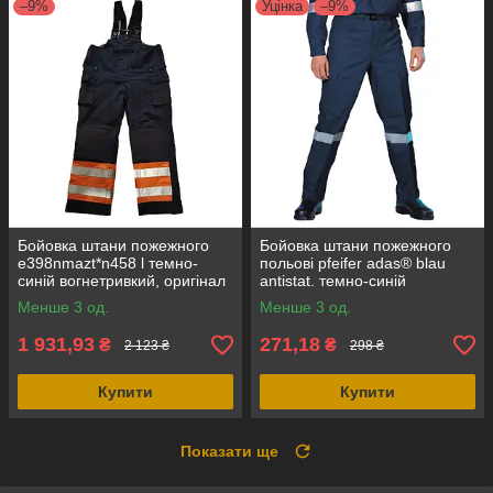
–9%
Уцінка
–9%
Бойовка штани пожежного
Бойовка штани пожежного
e398nmazt*n458 l темно-
польові pfeifer adas® blau
синій вогнетривкий, оригінал
antistat. темно-синій
Нідерланди
вогнетривкий, оригінал
Менше 3 од.
Менше 3 од.
Австрія
1 931,93
271,18
₴
₴
2 123 ₴
298 ₴
Купити
Купити
Показати ще