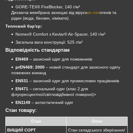
GORE-TEX® FireBlocker, 140 г/м²
Дихаюча мембрана захищає від вірусн
их пат
огенів та
рідин (вода, бензин, хімікати).
Тепловий бар'єр:
Nomex® Comfort з Kevlar® Air-Spacer, 140 г/м²
Загальна вага конструкції: 525 г/м²
Відповідність стандартам
EN469
– захисний одяг для пожежників
prEN469: 2000
– новий стандарт для захисного одягу
пожежних команд
EN531
– захисний одяг для промислових працівників
EN471
– сигнальний одяг (клас 2 для
флуоресцентної/світловідбивної поверхні)>
EN1149
– антистатичний одяг
Стан товару:
Стан
Опис
ВИЩИЙ СОРТ
Стан складського зберігання/