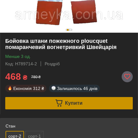
Бойовка штани пожежного ploucquet
помаранчевий вогнетривкий Швейцарія
Менше 3 од.
Код: H789714-2
Роздріб
468
₴
780 ₴
Економія
312 ₴
Залишилось
46 днів
Купити
Стан
сорт-2
сорт-1