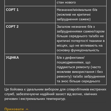
стан нового
СОРТ 1
Незначне/мінімальне б/в
(можливі не критичні
забруднення сажею)
СОРТ 2
Загалом незначне б/в з
забрудненнями сажею/гаром
більше середнього та/або не
критичні потертості тканини в
місцях, що не впливають на
основну функціональність
УЦІНКА
Б/в з дефектами/
пошкодженнями, що
піддаються ремонту (часто
можливе використання і без
ремонту) та/або забруднення
та знос більше середнього
Ця бойовка є ідеальним вибором для співробітників екстрених
служб, забезпечуючи надійний захист від вогню, хімічних
речовин і екстремальних температур.
Приховати