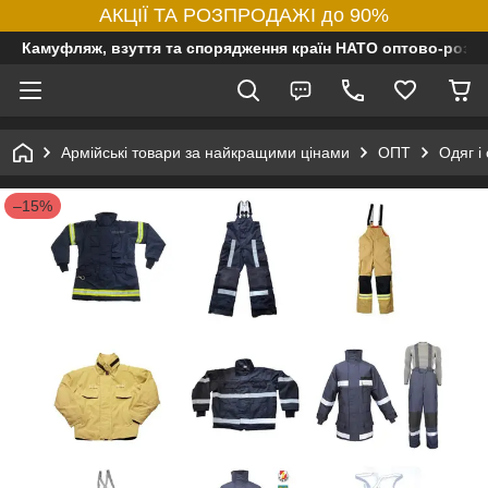
АКЦІЇ ТА РОЗПРОДАЖІ до 90%
Камуфляж, взуття та спорядження країн НАТО оптово-роздр
Армійські товари за найкращими цінами
ОПТ
Одяг і
–15%