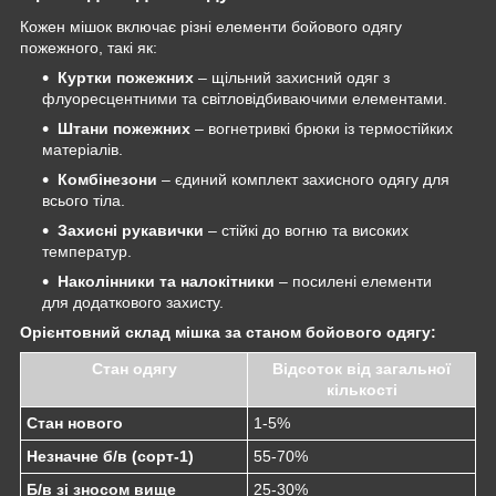
Кожен мішок включає різні елементи бойового одягу
пожежного, такі як:
Куртки пожежних
– щільний захисний одяг з
флуоресцентними та світловідбиваючими елементами.
Штани пожежних
– вогнетривкі брюки із термостійких
матеріалів.
Комбінезони
– єдиний комплект захисного одягу для
всього тіла.
Захисні рукавички
– стійкі до вогню та високих
температур.
Наколінники та налокітники
– посилені елементи
для додаткового захисту.
Орієнтовний склад мішка за станом бойового одягу:
Стан одягу
Відсоток від загальної
кількості
Стан нового
1-5%
Незначне б/в (сорт-1)
55-70%
Б/в зі зносом вище
25-30%