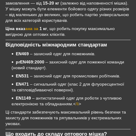
замовлення — від
15-20 кг
(залежно від наповненості мішка).
У мішку можуть бути елементи бойового одягу різних розмірів
– від маленьких до великих, що робить партію універсальною
для всіх категорій користувачів.
Ціна вказ
ана за
1 кг
, що робить покупку максимально
вигідною для оптових клієнтів.
Відповідність міжнародним стандартам
EN469
– захисний одяг для пожежників.
prEN469:2000
– захисний одяг для пожежної команди
(новий стандарт).
EN531
– захисний одяг для промислових робітників.
EN471
– сигнальний одяг (клас 2 для флуоресцентної
та світловідбиваючої поверхні).
EN1149
– антистатичний одяг для роботи з чутливою
електронікою та обладнанням.<
/li
>
Ці стандарти забезпечують максимальний рівень безпеки та
захисту для пожежників та рятувальників у екстремальних
умовах.
Що входить до складу оптового мішка?