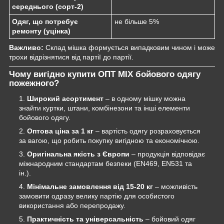
середнього (сорт-2)
Одяг, що потребує
не більше 5%
ремонту (уцінка)
Важливо:
Склад мішка формується випадковим чином і може
трохи відрізнятися від партії до партії.
Чому вигідно купити ОПТ MIX бойового одягу
пожежного?
Широкий асортимент
– в одному мішку можна
знайти куртки, штани, комбінезони та інші елементи
бойового одягу.
Оптова ціна за 1 кг
– вартість одягу розраховується
за вагою, що робить покупку вигідною та економічною.
Оригінальна якість з Європи
– продукція відповідає
міжнародним стандартам безпеки (EN469, EN531 та
ін.).
Мінімальне замовлення від 15-20 кг
– можливість
замовити одразу велику партію для особистого
використання або перепродажу.
Практичність та універсальність
– бойовий одяг