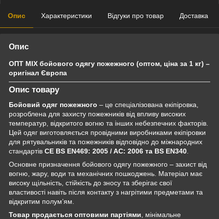
Опис
Характеристики
Відгуки про товар
Доставка
Опис
ОПТ MIX бойового одягу пожежного (оптом, ціна за 1 кг) –
оригінал Європа
Опис товару
Бойовий одяг пожежного
– це спеціалізована екіпіровка,
розроблена для захисту пожежників від впливу високих
температур, відкритого вогню та інших небезпечних факторів.
Цей одяг виготовляється провідними виробниками екіпіровки
для рятувальників та пожежників відповідно до міжнародних
стандартів
CE BS EN469: 2005 / AC: 2006 та BS EN340
.
Основне призначення бойового одягу пожежного – захист від
вогню, жару, води та механічних пошкоджень. Матеріал має
високу щільність, стійкість до зносу та зберігає свої
властивості навіть після контакту з нагрітими предметами та
відкритим полум’ям.
Товар продається оптовими партіями
, мінімальне