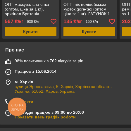
ОПТ маскувальна сітка
ОПТ mix поліцейських
ОПТ 
(оптом, ціна за 1 кг),
курток gore-tex (оптом,
ремі
оригінал Британія
ціна за 1 кг). ҐАТУНОК 1.
за 1
комбінований, оригінал
комб
567
135
262
₴/кг
₴/кг
630 ₴/кг
150 ₴/кг
Великобританія
ориг
Купити
Купити
Про нас
98% позитивних з 762 відгуків за рік
Працює з 15.06.2014
м. Харків
вулиця Ярославська, 5, Харків, Харківська область,
Україна, 61052, Харків, Україна
Контакти
КНОПКА
ЗВ'ЯЗКУ
Сьогодні працює з 09:00 до 20:00
Показати весь графік роботи