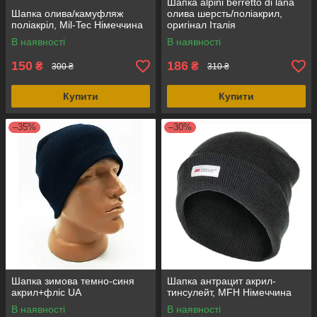
Шапка alpini berretto di lana
Шапка олива/камуфляж
олива шерсть/поліакрил,
поліакріл, Mil-Tec Німеччина
оригінал Італія
В наявності
В наявності
150
186
₴
₴
300 ₴
310 ₴
Купити
Купити
–35%
–30%
Шапка зимова темно-синя
Шапка антрацит акрил-
акрил+фліс UA
тинсулейт, MFH Німеччина
В наявності
В наявності