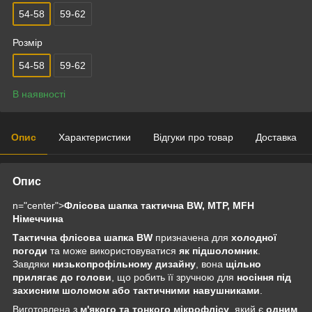
54-58
59-62
Розмір
54-58
59-62
В наявності
Опис
Характеристики
Відгуки про товар
Доставка
Опис
n="center">
Флісова шапка тактична BW, МТР, MFH
Німеччина
Тактична флісова шапка BW
призначена для
холодної
погоди
та може використовуватися
як підшоломник
.
Завдяки
низькопрофільному дизайну
, вона
щільно
прилягає до голови
, що робить її зручною для
носіння під
захисним шоломом або тактичними навушниками
.
Виготовлена з
м'якого та тонкого мікрофлісу
, який є
одним