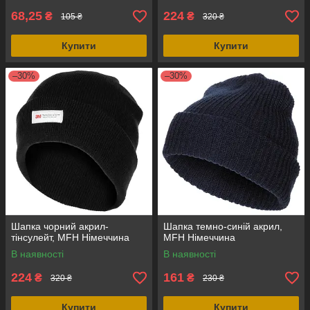
68,25
224
₴
₴
105 ₴
320 ₴
Купити
Купити
–30%
–30%
Шапка чорний акрил-
Шапка темно-синій акрил,
тінсулейт, MFH Німеччина
MFH Німеччина
В наявності
В наявності
224
161
₴
₴
320 ₴
230 ₴
Купити
Купити