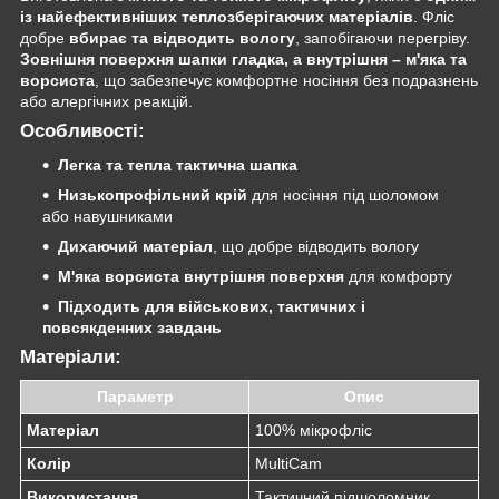
із найефективніших теплозберігаючих матеріалів
. Фліс
добре
вбирає та відводить вологу
, запобігаючи перегріву.
Зовнішня поверхня шапки гладка, а внутрішня – м'яка та
ворсиста
, що забезпечує комфортне носіння без подразнень
або алергічних реакцій.
Особливості:
Легка та тепла тактична шапка
Низькопрофільний крій
для носіння під шоломом
або навушниками
Дихаючий матеріал
, що добре відводить вологу
М'яка ворсиста внутрішня поверхня
для комфорту
Підходить для військових, тактичних і
повсякденних завдань
Матеріали:
Параметр
Опис
Матеріал
100% мікрофліс
Колір
MultiCam
Використання
Тактичний підшоломник,