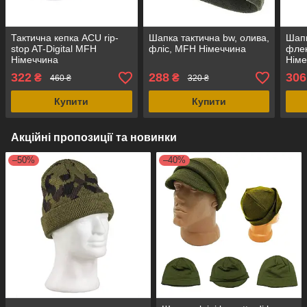
Тактична кепка ACU rip-
Шапка тактична bw, олива,
Шапк
stop AT-Digital MFH
фліс, MFH Німеччина
флек
Німеччина
Німе
322
288
306
₴
₴
460 ₴
320 ₴
Купити
Купити
Акційні пропозиції та новинки
–50%
–40%