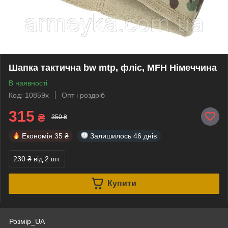
Шапка тактична bw mtp, фліс, MFH Німеччина
В наявності
Код: 10859x
Опт і роздріб
315
₴
350 ₴
Економія
35 ₴
Залишилось
46 днів
230 ₴
від 2 шт.
Купити
Розмір_UA