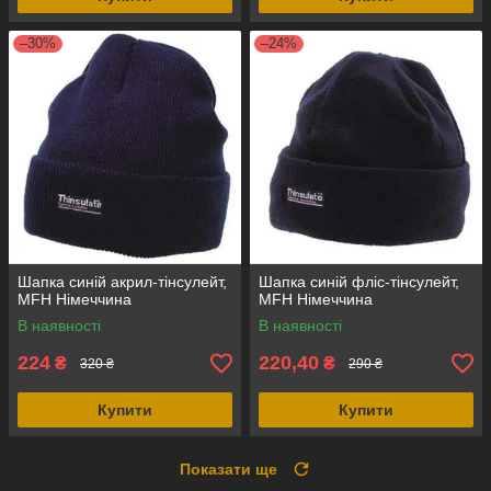
–30%
–24%
Шапка синій акрил-тінсулейт,
Шапка синій фліс-тінсулейт,
MFH Німеччина
MFH Німеччина
В наявності
В наявності
224
220,40
₴
₴
320 ₴
290 ₴
Купити
Купити
Показати ще