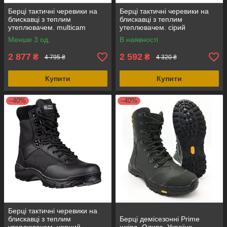
Берці тактичні черевики на
Берці тактичні черевики на
блискавці з теплим
блискавці з теплим
утеплювачем. multicam
утеплювачем. сірий
замш+кордура, Mil-Tec
замш+кордура, Mil-Tec
Менше 3 од.
В наявності
Німеччина
Німеччина
2 877
2 592
₴
₴
4 795 ₴
4 320 ₴
Купити
Купити
–40%
–40%
Берці тактичні черевики на
блискавці з теплим
Берці демісезонні Prime