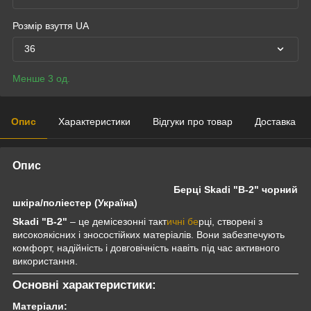
Розмір взуття UA
36
Менше 3 од.
Опис
Характеристики
Відгуки про товар
Доставка
Опис
Берці Skadi "B-2" чорний
шкіра/поліестер (Україна)
Skadi "B-2"
– це демісезонні такт
ичні бе
рці, створені з
високоякісних і зносостійких матеріалів. Вони забезпечують
комфорт, надійність і довговічність навіть під час активного
використання.
Основні характеристики:
Матеріали: