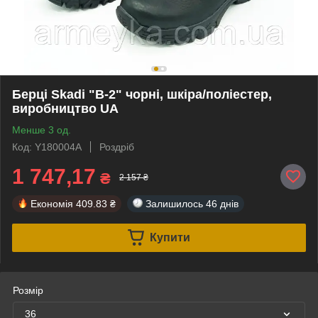
Берці Skadi "B-2" чорні, шкіра/поліестер,
виробництво UA
Менше 3 од.
Код: Y180004A
Роздріб
1 747,17
₴
2 157 ₴
Економія
409.83 ₴
Залишилось
46 днів
Купити
Розмір
36