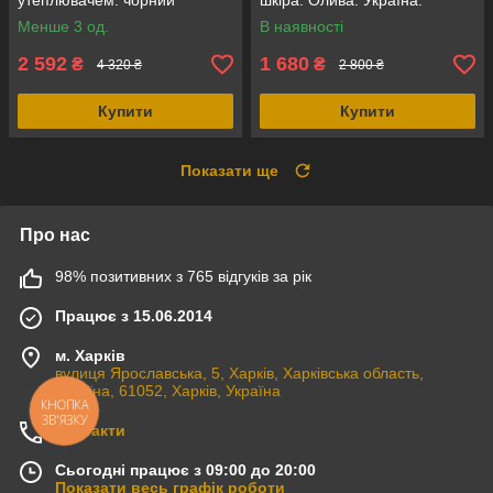
утеплювачем. чорний
шкіра. Олива. Україна.
замш+кордура, Mil-Tec
Менше 3 од.
В наявності
Німеччина
2 592
1 680
₴
₴
4 320 ₴
2 800 ₴
Купити
Купити
Показати ще
Про нас
98% позитивних з 765 відгуків за рік
Працює з 15.06.2014
м. Харків
вулиця Ярославська, 5, Харків, Харківська область,
Україна, 61052, Харків, Україна
КНОПКА
ЗВ'ЯЗКУ
Контакти
Сьогодні працює з 09:00 до 20:00
Показати весь графік роботи