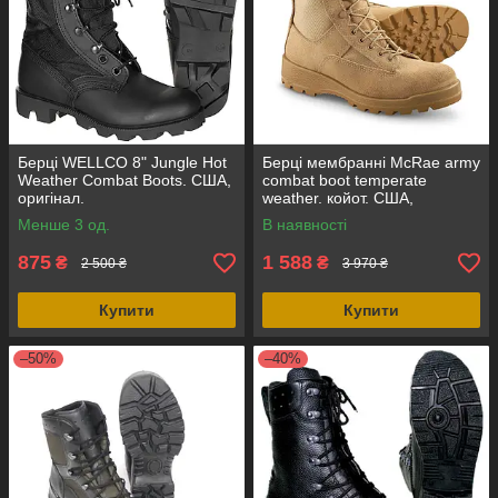
Берці WELLCO 8" Jungle Hot
Берці мембранні McRae army
Weather Combat Boots. США,
combat boot temperate
оригінал.
weather. койот. США,
оригінал.
Менше 3 од.
В наявності
875
1 588
₴
₴
2 500 ₴
3 970 ₴
Купити
Купити
–50%
–40%