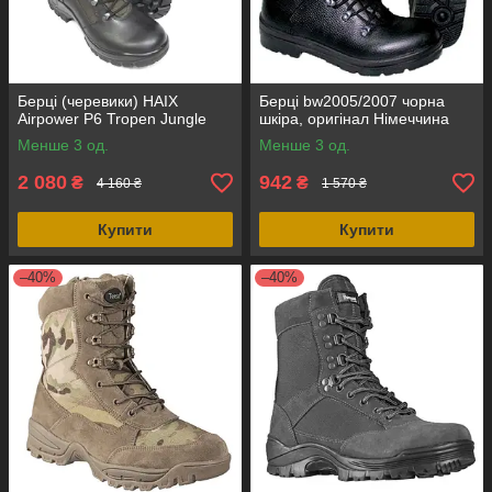
Берці (черевики) HAIX
Берці bw2005/2007 чорна
Airpower P6 Tropen Jungle
шкіра, оригінал Німеччина
Менше 3 од.
Менше 3 од.
2 080
942
₴
₴
4 160 ₴
1 570 ₴
Купити
Купити
–40%
–40%