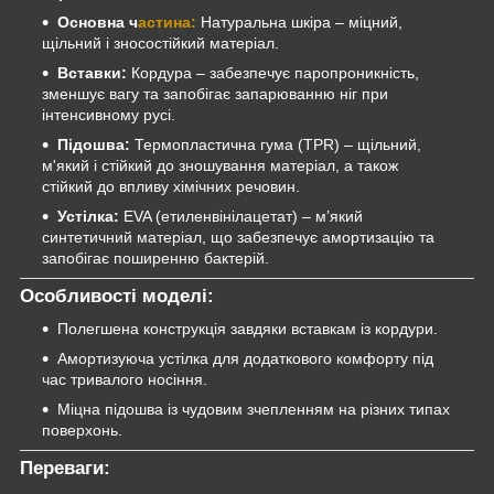
Основна ч
астина:
Натуральна шкіра – міцний,
щільний і зносостійкий матеріал.
Вставки:
Кордура – забезпечує паропроникність,
зменшує вагу та запобігає запарюванню ніг при
інтенсивному русі.
Підошва:
Термопластична гума (TPR) – щільний,
м'який і стійкий до зношування матеріал, а також
стійкий до впливу хімічних речовин.
Устілка:
EVA (етиленвінілацетат) – м’який
синтетичний матеріал, що забезпечує амортизацію та
запобігає поширенню бактерій.
Особливості моделі:
Полегшена конструкція завдяки вставкам із кордури.
Амортизуюча устілка для додаткового комфорту під
час тривалого носіння.
Міцна підошва із чудовим зчепленням на різних типах
поверхонь.
Переваги: