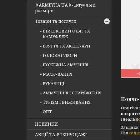
✵ARMEYKA.UA✵-актуальні
розміри
Товари та послуги
ВІЙСЬКОВИЙ ОДЯГ ТА
КАМУФЛЯЖ
ВЗУТТЯ ТА АКСЕСУАРИ
ГОЛОВНІ УБОРИ
ПОЖЕЖНА АМУНІЦІЯ
–
МАСКУВАННЯ
РУКАВИЦІ
АММУНІЦІЯ І СНАРЯЖЕННЯ
Пончо-
ТУРІЗМ І ВИЖИВАННЯ
Оригіна
ОПТ
покритт
Ідеальн
НОВИНКИ
Завдяки
Під
ходи
АКЦІЇ ТА РОЗПРОДАЖІ