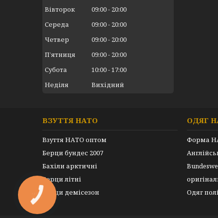
Вівторок
09:00
20:00
Середа
09:00
20:00
Четвер
09:00
20:00
Пʼятниця
09:00
20:00
Субота
10:00
17:00
Неділя
Вихідний
ВЗУТТЯ НАТО
ОДЯГ Н
Взуття НАТО оптом
Форма Н
Берци бундес 2007
Англійс
Бахіли арктичні
Bundeswe
Берци літні
оригінал
Берци демісезон
Одяг пол
КНОПКА
ЗВ'ЯЗКУ