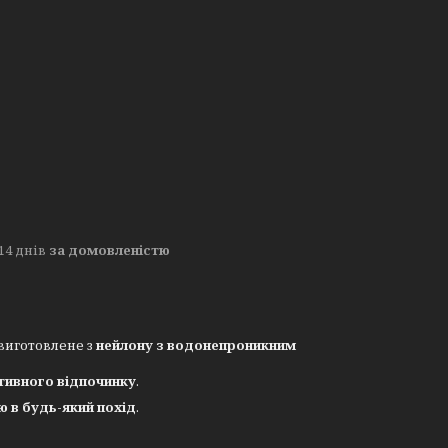
14 днів
за домовленістю
 виготовлене з
нейлону з водонепроникним
ктивного відпочинку
.
ю в будь-який похід
.