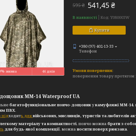
541,45 ₴
595 ₴
В наявності
Код:
Y080003W
Купити
+380 (97) 402-13-33
Телефон
9%
46 днів
повернення товару протягом 
дощовик ММ-14 Waterproof UA
льне
багатофункціональне пончо-дощовик
у
камуфляжі ММ-14
,
ям ПВХ
.
о під
ходит
ь для
військових, мисливців, туристів та любителів а
легкому матеріалу та компактності
, пончо можна
брати з собо
ть
для будь-якої комплекції
, можна
носити поверх рюкзака
.