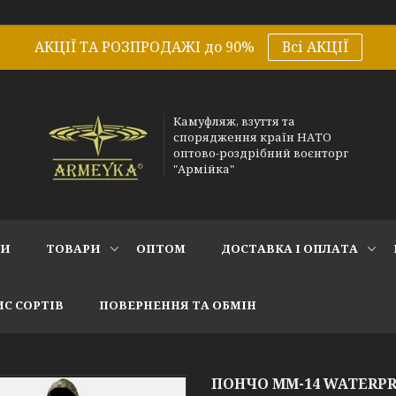
АКЦІЇ ТА РОЗПРОДАЖІ до 90%
Всі АКЦІЇ
Камуфляж, взуття та
спорядження країн НАТО
оптово-роздрібний воєнторг
"Армійка"
СИ
ТОВАРИ
ОПТОМ
ДОСТАВКА І ОПЛАТА
С СОРТІВ
ПОВЕРНЕННЯ ТА ОБМІН
ПОНЧО ММ-14 WATERPR