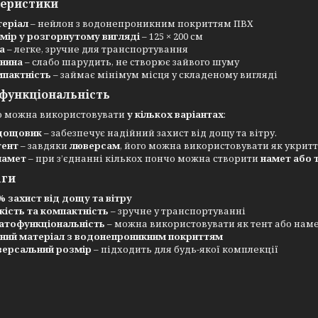
теристики
еріал
– нейлон з водонепроникним покриттям ПВХ
мір у розгорнутому вигляді
– 125 × 200 см
а
– легке, зручне для транспортування
нина
– слабо шарудить, не створює зайвого шуму
пактність
– займає мінімум місця у складеному вигляді
функціональність
о можна використовувати
у кількох варіантах
:
дощовик
– забезпечує надійний захист від дощу та вітру.
тент
– завдяки
люверсам
, його можна використовувати як укритт
намет
– при з’єднанні кількох пончо можна створити
намет або 
аги
% захист від дощу та вітру
кість та компактність
– зручне у транспортуванні
атофункціональність
– можна використовувати як тент або нам
ний матеріал з водонепроникним покриттям
версальний розмір
– підходить для будь-якої комплекції