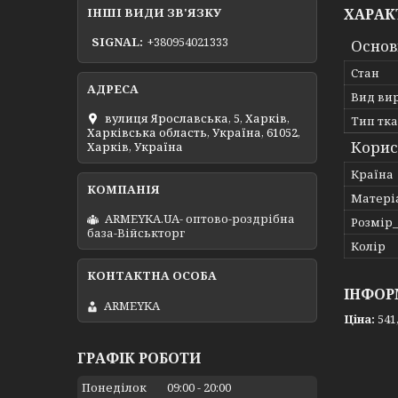
ХАРАК
ІНШІ ВИДИ ЗВ'ЯЗКУ
SIGNAL
+380954021333
Основ
Стан
Вид ви
вулиця Ярославська, 5, Харків,
Тип тк
Харківська область, Україна, 61052,
Корис
Харків, Україна
Країна
Матері
ARMEYKA.UA- оптово-роздрібна
Розмір
база-Військторг
Колір
ІНФОР
ARMEYKA
Ціна:
541,
ГРАФІК РОБОТИ
Понеділок
09:00
20:00