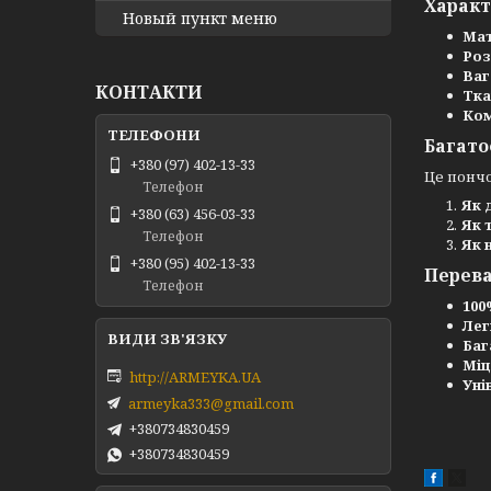
Харак
Новый пункт меню
Мат
Роз
Ваг
КОНТАКТИ
Тка
Ком
Багато
+380 (97) 402-13-33
Це понч
Телефон
Як 
+380 (63) 456-03-33
Як 
Телефон
Як 
+380 (95) 402-13-33
Перев
Телефон
100
Лег
Баг
Міц
http://ARMEYKA.UA
Уні
armeyka333@gmail.com
+380734830459
+380734830459