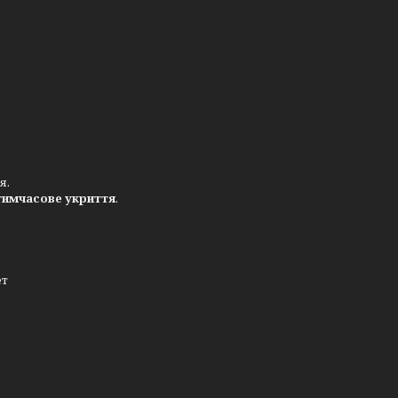
я.
тимчасове укриття
.
ет