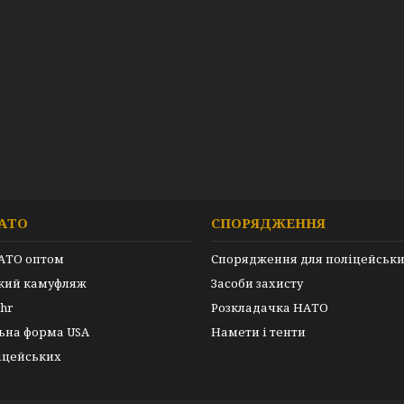
АТО
СПОРЯДЖЕННЯ
АТО оптом
Спорядження для поліцейськ
ький камуфляж
Засоби захисту
hr
Розкладачка НАТО
ьна форма USA
Намети і тенти
іцейських