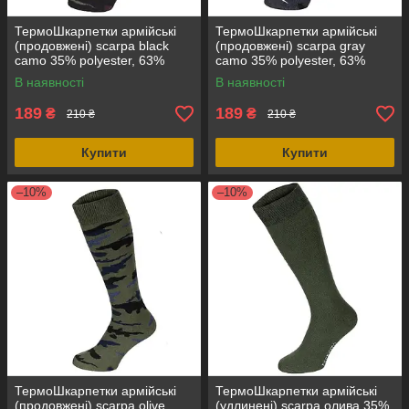
ТермоШкарпетки армійські
ТермоШкарпетки армійські
(продовжені) scarpa black
(продовжені) scarpa gray
camo 35% polyester, 63%
camo 35% polyester, 63%
cotton, 2% spandex, оригінал
cotton, 2% spandex, оригінал
В наявності
В наявності
Італія
Італія
189
189
₴
₴
210 ₴
210 ₴
Купити
Купити
–10%
–10%
ТермоШкарпетки армійські
ТермоШкарпетки армійські
(продовжені) scarpa olive
(удлинені) scarpa олива 35%