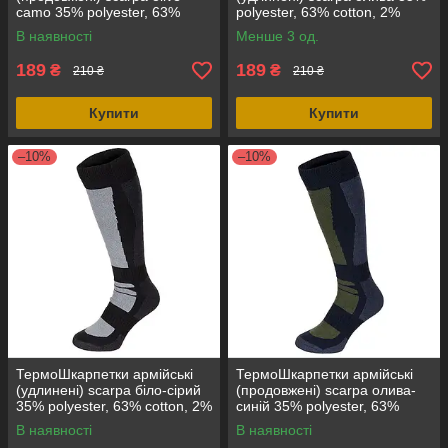
camo 35% polyester, 63%
polyester, 63% cotton, 2%
cotton, 2% spandex, оригінал
spandex, оригінал Італія
В наявності
Менше 3 од.
Італія
189
189
₴
₴
210 ₴
210 ₴
Купити
Купити
–10%
–10%
ТермоШкарпетки армійські
ТермоШкарпетки армійські
(удлинені) scarpa біло-сірий
(продовжені) scarpa олива-
35% polyester, 63% cotton, 2%
синій 35% polyester, 63%
spandex, оригінал Італія
cotton, 2% spandex, оригінал
В наявності
В наявності
Італія