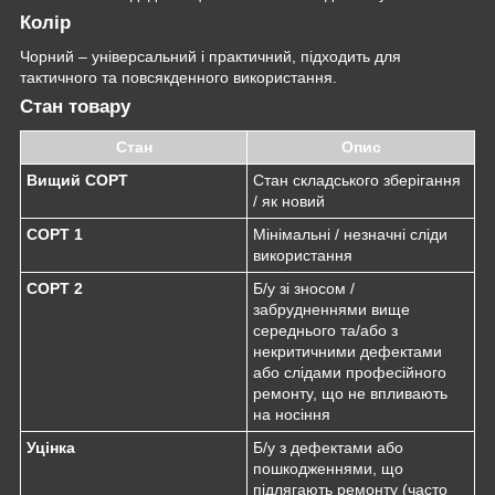
Колір
Чорний – універсальний і практичний, підходить для
тактичного та повсякденного використання.
Стан товару
Стан
Опис
Вищий СОРТ
Стан складського зберігання
/ як новий
СОРТ 1
Мінімальні / незначні сліди
використання
СОРТ 2
Б/у зі зносом /
забрудненнями вище
середнього та/або з
некритичними дефектами
або слідами професійного
ремонту, що не впливають
на носіння
Уцінка
Б/у з дефектами або
пошкодженнями, що
підлягають ремонту (часто