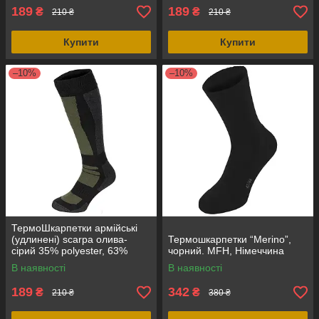
189
189
₴
₴
210 ₴
210 ₴
Купити
Купити
–10%
–10%
ТермоШкарпетки армійські
(удлинені) scarpa олива-
Термошкарпетки “Merino”,
сірий 35% polyester, 63%
чорний. MFH, Німеччина
cotton, 2% spandex, оригінал
В наявності
В наявності
Італія
189
342
₴
₴
210 ₴
380 ₴