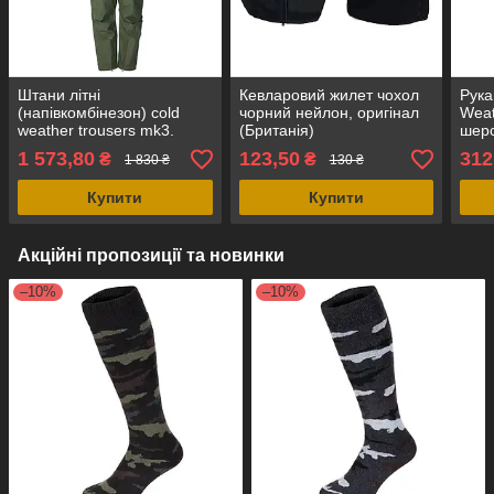
Штани літні
Кевларовий жилет чохол
Рука
(напівкомбінезон) cold
чорний нейлон, оригінал
Weat
weather trousers mk3.
(Британія)
шерс
сірий мембранний,
1 573,80
123,50
312
₴
₴
1 830 ₴
130 ₴
оригінал Британія
Купити
Купити
Акційні пропозиції та новинки
–10%
–10%