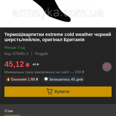
ТермоШкарпетки extreme cold weather чорний
шерсть/нейлон, оригінал Британія
Менше 3 од.
Код: 575401-2
Роздріб
45,12
₴
47 ₴
Мінімальна сума замовлення на сайті — 200 ₴
Економія
1.88 ₴
Залишилось
45 днів
Купити
Стан