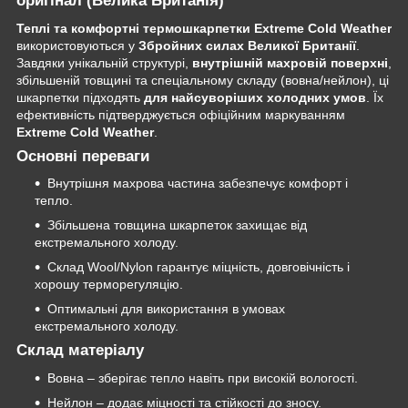
оригінал (Велика Британія)
Теплі та комфортні термошкарпетки Extreme Cold Weather
використовуються у
Збройних силах Великої Британії
.
Завдяки унікальній структурі,
внутрішній махровій поверхні
,
збільшеній товщині та спеціальному складу (вовна/нейлон), ці
шкарпетки підходять
для найсуворіших холодних умов
. Їх
ефективність підтверджується офіційним маркуванням
Extreme Cold Weather
.
Основні переваги
Внутрішня махрова частина забезпечує комфорт і
тепло.
Збільшена товщина шкарпеток захищає від
екстремального холоду.
Склад Wool/Nylon гарантує міцність, довговічність і
хорошу терморегуляцію.
Оптимальні для використання в умовах
екстремального холоду.
Склад матеріалу
Вовна – зберігає тепло навіть при високій вологості.
Нейлон – додає міцності та стійкості до зносу.