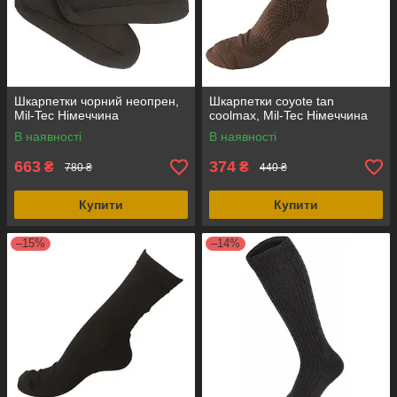
Шкарпетки чорний неопрен,
Шкарпетки coyote tan
Mil-Tec Німеччина
coolmax, Mil-Tec Німеччина
В наявності
В наявності
663
374
₴
₴
780 ₴
440 ₴
Купити
Купити
–15%
–14%