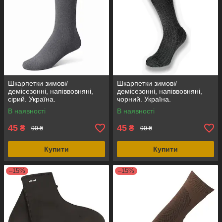
Шкарпетки зимові/
Шкарпетки зимові/
демісезонні, напіввовняні,
демісезонні, напіввовняні,
сірий. Україна.
чорний. Україна.
В наявності
В наявності
45
45
₴
₴
90 ₴
90 ₴
Купити
Купити
–15%
–15%