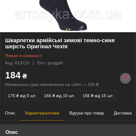
Шкарпетки армійські зимові темно-синя
шерсть Оригінал Чехія
Немає в наявності
Код: 613723
Опт і роздріб
184
₴
Мінімальна сума замовлення на сайті — 200 ₴
175 ₴
від 5 шт.
166 ₴
від 10 шт.
156 ₴
від 15 шт.
Опис
Характеристики
Відгуки про товар
Доставка
Опис