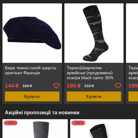
Бере темно-синій шерсть
ТермоШкарпетки
Тер
оригінал Франція
армійські (продовжені)
армі
scarpa black camo 35%
scar
polyester, 63% cotton, 2%
poly
144
189
189
₴
₴
160 ₴
210 ₴
spandex, оригінал Італія
span
Купити
Купити
Акційні пропозиції та новинки
–50%
–50%