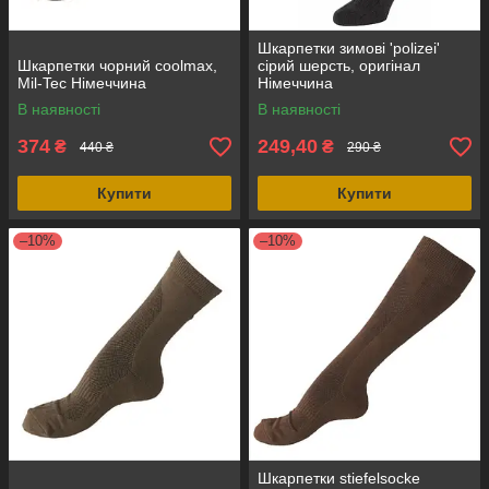
Шкарпетки зимові 'polizei'
Шкарпетки чорний coolmax,
сірий шерсть, оригінал
Mil-Tec Німеччина
Німеччина
В наявності
В наявності
374
249,40
₴
₴
440 ₴
290 ₴
Купити
Купити
–10%
–10%
Шкарпетки stiefelsocke