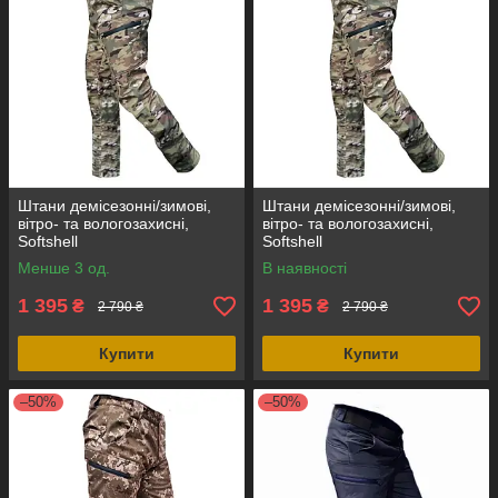
Штани демісезонні/зимові,
Штани демісезонні/зимові,
вітро- та вологозахисні,
вітро- та вологозахисні,
Softshell
Softshell
Менше 3 од.
В наявності
1 395
1 395
₴
₴
2 790 ₴
2 790 ₴
Купити
Купити
–50%
–50%