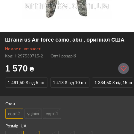
Штани us Air force camo. abu , оригінал США
Немає в наявності
Код: H297539715-2
Опт і роздріб
1 570
₴
1 491,50 ₴
від 5 шт.
1 413 ₴
від 10 шт.
1 334,50 ₴
від 15 шт
Стан
сорт-2
уцінка
сорт-1
Розмір_UA