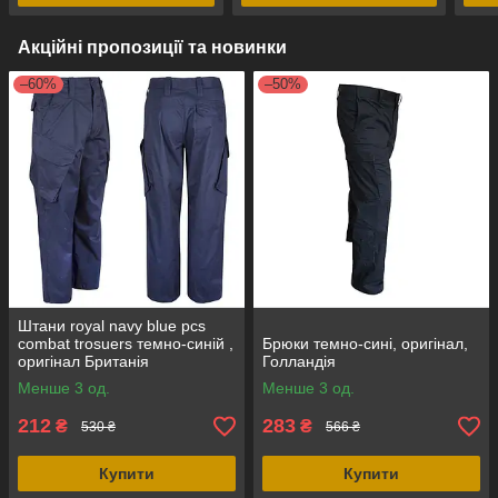
Акційні пропозиції та новинки
–60%
–50%
Штани royal navy blue pcs
combat trosuers темно-синій ,
Брюки темно-сині, оригінал,
оригінал Британія
Голландія
Менше 3 од.
Менше 3 од.
212
283
₴
₴
530 ₴
566 ₴
Купити
Купити