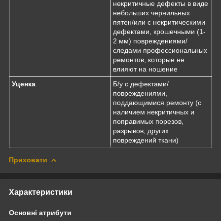
некритичные дефекты в виде
небольших чернильных
пятен/или с некритическими
дефектами, крошечными (1-
2 мм) повреждениями/
следами профессиональных
ремонтов, которые не
влияют на ношение
Уценка
Б/у с дефектами/
повреждениями,
поддающимися ремонту (с
наличием некритичных и
поправимых порезов,
разрывов, других
повреждений ткани)
Приховати
Характеристики
Основні атрибути