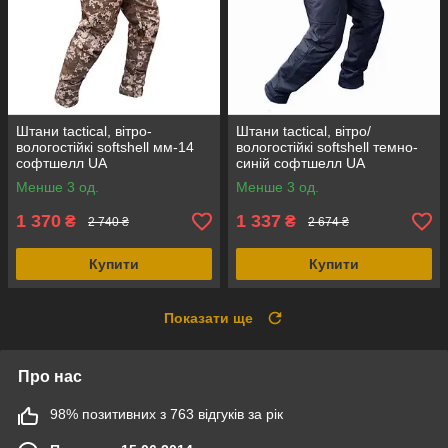
Штани tactical, вітро-
Штани tactical, вітро/
вологостійкі softshell мм-14
вологостійкі softshell темно-
софтшелл UA
синій софтшелл UA
Менше 3 од.
Менше 3 од.
1 370
1 337
₴
₴
2 740 ₴
2 674 ₴
Купити
Купити
Показати ще
Про нас
98% позитивних з 763 відгуків за рік