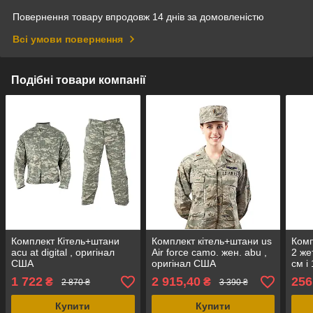
Повернення товару впродовж 14 днів за домовленістю
Всі умови повернення
Подібні товари компанії
Комплект Кітель+штани
Комплект кітель+штани us
Комп
acu at digital , оригінал
Air force camo. жен. abu ,
2 же
США
оригінал США
см і
бамп
1 722
2 915,40
256
₴
₴
2 870 ₴
3 390 ₴
Купити
Купити