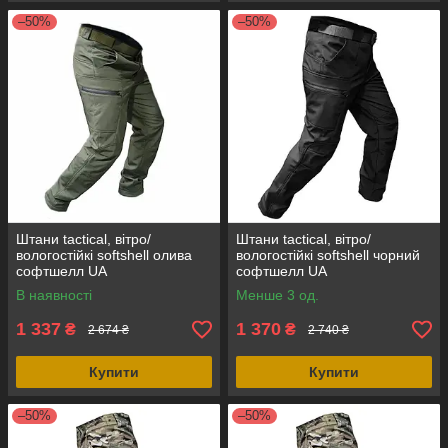
–50%
–50%
Штани tactical, вітро/
Штани tactical, вітро/
вологостійкі softshell олива
вологостійкі softshell чорний
софтшелл UA
софтшелл UA
В наявності
Менше 3 од.
1 337
1 370
₴
₴
2 674 ₴
2 740 ₴
Купити
Купити
–50%
–50%