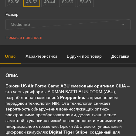
52-56
48-52
40-44
62-66
58-60
Розмір
Medium/S
Немає в наявності
Опис
Характеристики
Відгуки про товар
Доставка
Опис
Брюки US Air Force Camo ABU смесовый оригинал США
–
это часть униформы AIRMAN BATTLE UNIFORM (ABU),
разработанная компанией
Propper Inc.
с применением
передовой технологии NIR. Эта технология снижает
вероятность обнаружения военнослужащих оптико-
электронными преобразователями, делая ткань менее
заметной в условиях низкой освещенности и минимизируя
инфракрасное отражение. Брюки ABU имеют уникальный
цифровой камуфляж
Digital Tiger Stripe
, созданный для