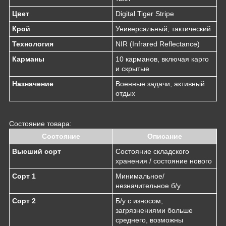
Цвет
Digital Tiger Stripe
Крой
Универсальный, тактический
Технология
NIR (Infrared Reflectance)
Карманы
10 карманов, включая карго
и скрытые
Назначение
Военные задачи, активный
отдых
Состояние товара:
Состояние
Описание
Высший сорт
Состояние складского
хранения / состояние нового
Сорт 1
Минимальное/
незначительное б/у
Сорт 2
Б/у с износом,
загрязнениями больше
среднего, возможны