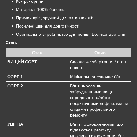
Колір: чорний
Матеріал: 100% бавовна
Прямий крій, зручний для активних дій
Посилені шви для довговічності
Оригінальне виробництво для поліції Великої Британії
Стан:
Стан
Опис
ВИЩИЙ СОРТ
Складське зберігання / стан
нового
СОРТ 1
Мінімальне/незначне б/в
СОРТ 2
Б/в зі зносом чи
забрудненнями вище
середнього та/або з
некритичними дефектами чи
слідами професійного
ремонту
УЦІНКА
Б/в із пошкодженнями, що
піддаються ремонту,
можливе використання без