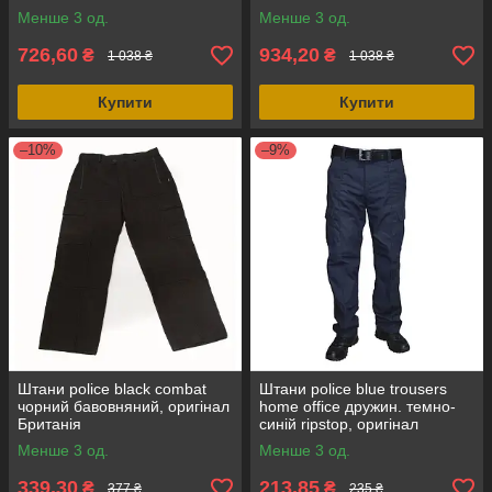
Менше 3 од.
Менше 3 од.
726,60
934,20
₴
₴
1 038 ₴
1 038 ₴
Купити
Купити
–10%
–9%
Штани police black combat
Штани police blue trousers
чорний бавовняний, оригінал
home office дружин. темно-
Британія
синій ripstop, оригінал
Британія
Менше 3 од.
Менше 3 од.
339,30
213,85
₴
₴
377 ₴
235 ₴