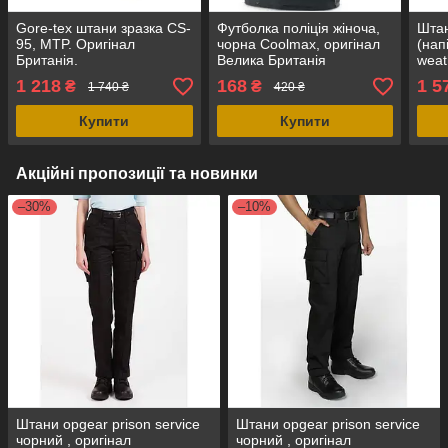
Gore-tex штани зразка CS-
Футболка поліція жіноча,
Штан
95, MTP. Оригінал
чорна Coolmax, оригінал
(нап
Британія.
Велика Британія
weat
сіри
1 218
168
1 5
₴
₴
1 740 ₴
420 ₴
ориг
Купити
Купити
Акційні пропозиції та новинки
–30%
–10%
Штани opgear prison service
Штани opgear prison service
чорний , оригінал
чорний , оригінал