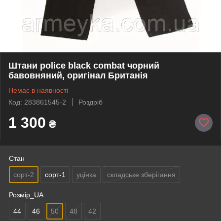
Штани police black combat чорний
бавовняний, оригінал Британія
Немає в наявності
Код: 283861545-2
Роздріб
1 300
₴
Стан
сорт-2
сорт-1
уцінка
складське зберігання
Розмір_UA
44
46
50
48
42