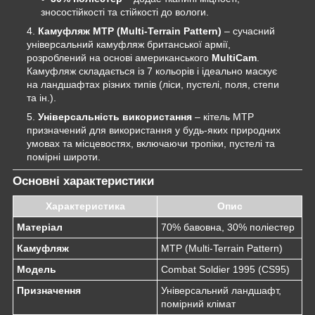
зносостійкості та стійкості до вологи.
Камуфляж MTP (Multi-Terrain Pattern)
– сучасний
універсальний камуфляж британської армії,
розроблений на основі американського
MultiCam
.
Камуфляж складається із 7 кольорів і ідеально маскує
на ландшафтах різних типів (ліси, пустелі, поля, степи
та ін.).
Універсальність використання
– кітель MTP
призначений для використання у будь-яких природних
умовах та місцевостях, включаючи тропіки, пустелі та
помірні широти.
Основні характеристики
Характеристика
Опис
Матеріал
70% бавовна, 30% поліестер
Камуфляж
MTP (Multi-Terrain Pattern)
Модель
Combat Soldier 1995 (CS95)
Призначення
Універсальний ландшафт,
помірний клімат