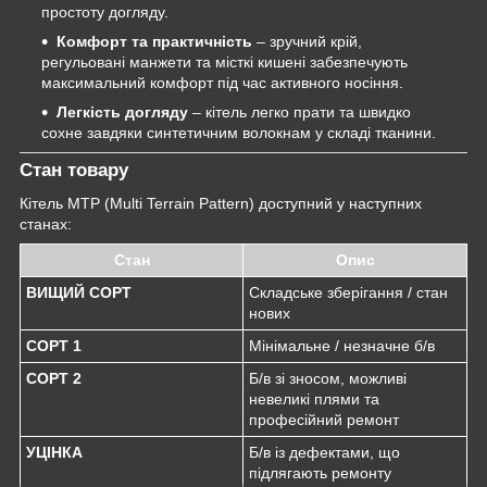
простоту догляду.
Комфорт та практичність
– зручний крій,
регульовані манжети та місткі кишені забезпечують
максимальний комфорт під час активного носіння.
Легкість догляду
– кітель легко прати та швидко
сохне завдяки синтетичним волокнам у складі тканини.
Стан товару
Кітель MTP (Multi Terrain Pattern) доступний у наступних
станах:
Стан
Опис
ВИЩИЙ СОРТ
Складське зберігання / стан
нових
СОРТ 1
Мінімальне / незначне б/в
СОРТ 2
Б/в зі зносом, можливі
невеликі плями та
професійний ремонт
УЦІНКА
Б/в із дефектами, що
підлягають ремонту