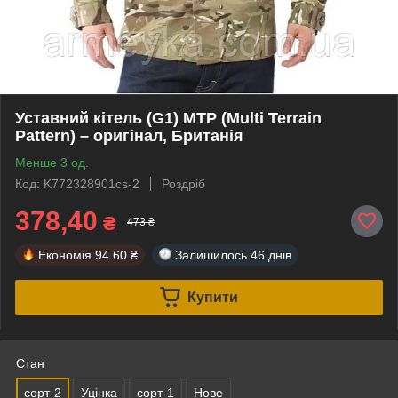
Уставний кітель (G1) MTP (Multi Terrain
Pattern) – оригінал, Британія
Менше 3 од.
Код: K772328901cs-2
Роздріб
378,40
₴
473 ₴
Економія
94.60 ₴
Залишилось
46 днів
Купити
Стан
сорт-2
Уцінка
сорт-1
Нове