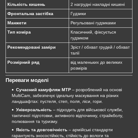
Кількість кишень
2 нагрудні накладні кишені
Фронтальна застібка
Гудзики
Манжети
Регульовані гудзиками
Тип коміра
Класичний, фіксується
гудзиком
Рекомендовані заміри
Зріст / обхват грудей / обхват
талії
Розмірний ряд
від маленьких до великих
розмірів
Переваги моделі
Сучасний камуфляж MTP
– розроблений на основі
MultiCam, забезпечує ідеальну маскування на різних
ландшафтах: пустеля, степ, поля, ліси, гори.
Універсальність
– підходить для військової служби,
тактичної підготовки, активного відпочинку, страйкболу,
полювання та туризму.
Якість та довговічність
– армійські стандарти
гарантують зносостійкість, стійкість до вологи та