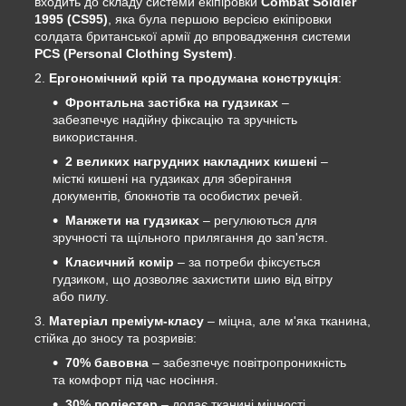
входить до складу системи екіпіровки
Combat Soldier
1995 (CS95)
, яка була першою версією екіпіровки
солдата британської армії до впровадження системи
PCS (Personal Clothing System)
.
Ергономічний крій та продумана конструкція
:
Фронтальна застібка на гудзиках
–
забезпечує надійну фіксацію та зручність
використання.
2 великих нагрудних накладних кишені
–
місткі кишені на гудзиках для зберігання
документів, блокнотів та особистих речей.
Манжети на гудзиках
– регулюються для
зручності та щільного прилягання до зап'ястя.
Класичний комір
– за потреби фіксується
гудзиком, що дозволяє захистити шию від вітру
або пилу.
Матеріал преміум-класу
– міцна, але м'яка тканина,
стійка до зносу та розривів:
70% бавовна
– забезпечує повітропроникність
та комфорт під час носіння.
30% поліестер
– додає тканині міцності,