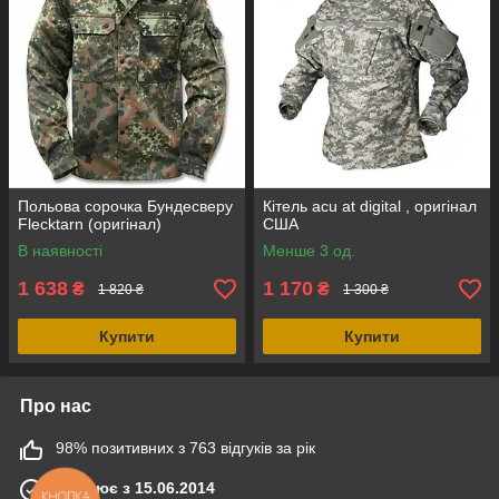
Польова сорочка Бундесверу
Кітель acu at digital , оригінал
Flecktarn (оригінал)
США
В наявності
Менше 3 од.
1 638
1 170
₴
₴
1 820 ₴
1 300 ₴
Купити
Купити
Про нас
98% позитивних з 763 відгуків за рік
Працює з 15.06.2014