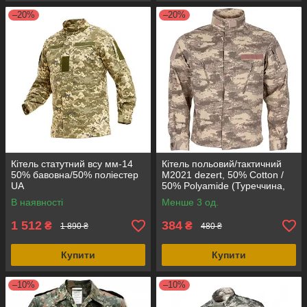
–20%
–20%
Кітель статутний всу мм-14
Кітель польовий/тактичний
50% бавовна/50% поліестер
M2021 dezert, 50% Cotton /
UA
50% Polyamide (Туреччина,
оригінал)
В наявності
Менше 3 од.
1 512
384
₴
₴
1 890 ₴
480 ₴
Купити
Купити
–10%
–10%