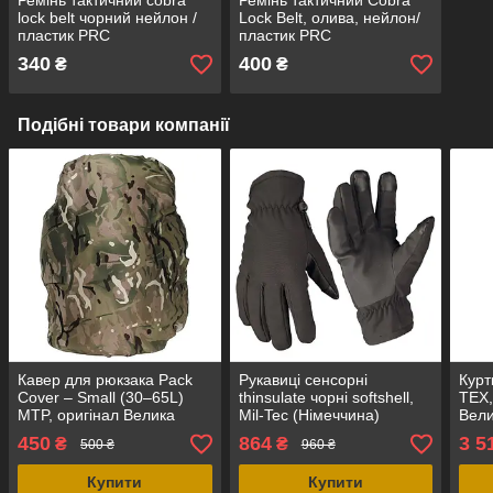
Ремінь тактичний cobra
Ремінь тактичний Cobra
lock belt чорний нейлон /
Lock Belt, олива, нейлон/
пластик PRC
пластик PRC
340
400
₴
₴
Подібні товари компанії
Кавер для рюкзака Pack
Рукавиці сенсорні
Кур
Cover – Small (30–65L)
thinsulate чорні softshell,
TEX,
MTP, оригінал Велика
Mil-Tec (Німеччина)
Вели
Британія
450
864
3 5
₴
₴
500 ₴
960 ₴
Купити
Купити