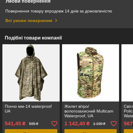
Умови повернення
Повернення товару впродовж 14 днів за домовленістю
Всі умови повернення
Подібні товари компанії
Пончо мм-14 waterproof
Жилет вітро/
Світ
UA
вологозахисний Multicam
Polic
Waterproof, UA
Wate
ориг
541,45
1 142,40
567
₴
₴
595 ₴
1 190 ₴