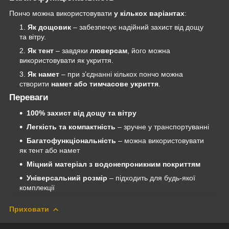
Пончо можна використовувати
у кількох варіантах
:
Як дощовик
– забезпечує надійний захист від дощу
та вітру.
Як тент
– завдяки
люверсам
, його можна
використовувати як укриття.
Як намет
– при з’єднанні кількох пончо можна
створити
намет або тимчасове укриття
.
Переваги
100% захист від дощу та вітру
Легкість та компактність
– зручне у транспортуванні
Багатофункціональність
– можна використовувати
як тент або намет
Міцний матеріал з водонепроникним покриттям
Універсальний розмір
– підходить для будь-якої
комплекції
Приховати