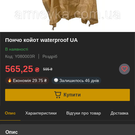
Пончо койот waterproof UA
В наявності
Код: Y080003R
Роздріб
565,25
₴
595 ₴
Економія
29.75 ₴
Залишилось
46 днів
Купити
Опис
Характеристики
Відгуки про товар
Доставка
Опис