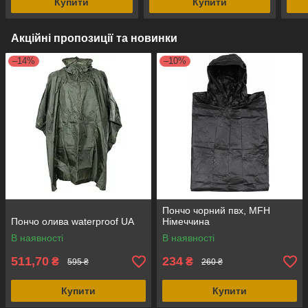
Купити
Купити
Акційні пропозиції та новинки
–14%
–10%
Пончо чорний пвх, MFH
Пончо олива waterproof UA
Німеччина
В наявності
В наявності
511,70
234
₴
₴
595 ₴
260 ₴
Купити
Купити