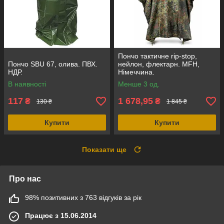
Пончо тактичне rip-stop,
Пончо SBU 67, олива. ПВХ.
нейлон, флектарн. MFH,
НДР.
Німеччина.
В наявності
Менше 3 од.
117
1 678,95
₴
₴
130 ₴
1 845 ₴
Купити
Купити
Показати ще
Про нас
98% позитивних з 763 відгуків за рік
Працює з 15.06.2014