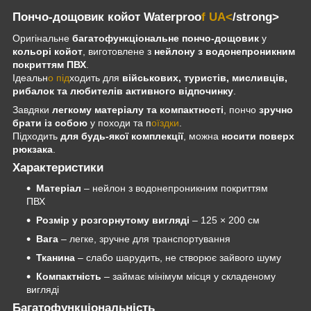
Пончо-дощовик койот Waterproo
f UA<
/strong>
Оригінальне
багатофункціональне пончо-дощовик
у
кольорі койот
, виготовлене з
нейлону з водонепроникним
покриттям ПВХ
.
Ідеальн
о під
ходить для
військових, туристів, мисливців,
рибалок та любителів активного відпочинку
.
Завдяки
легкому матеріалу та компактності
, пончо
зручно
брати із собою
у походи та п
оїздки
.
Підходить
для будь-якої комплекції
, можна
носити поверх
рюкзака
.
Характеристики
Матеріал
– нейлон з водонепроникним покриттям
ПВХ
Розмір у розгорнутому вигляді
– 125 × 200 см
Вага
– легке, зручне для транспортування
Тканина
– слабо шарудить, не створює зайвого шуму
Компактність
– займає мінімум місця у складеному
вигляді
Багатофункціональність