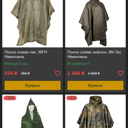
Пончо олива пвх, MFH
Пончо олива нейлон, Mil-Tec
Німеччина
Німеччина
Менше 3 од.
В наявності
234
1 440
₴
₴
260 ₴
1 600 ₴
Купити
Купити
–10%
–9%