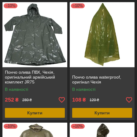
–10%
–10%
Пончо олива ПВХ, Чехія,
оригінальний армійський
Пончо олива waterproof,
комплект JR75
оригінал Чехія
В наявності
В наявності
252
108
₴
₴
280 ₴
120 ₴
Купити
Купити
–10%
–10%